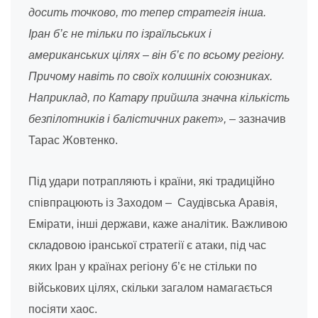
досить точково, то тепер стратегія інша.
Іран б’є не тільки по ізраїльських і
американських цілях – він б’є по всьому регіону.
Причому навіть по своїх колишніх союзниках.
Наприклад, по Катару прийшла значна кількість
безпілотників і балістичних ракет»,
– зазначив
Тарас Жовтенко.
Під удари потрапляють і країни, які традиційно
співпрацюють із Заходом – Саудівська Аравія,
Емірати, інші держави, каже аналітик. Важливою
складовою іранської стратегії є атаки, під час
яких Іран у країнах регіону б’є не стільки по
військових цілях, скільки загалом намагається
посіяти хаос.