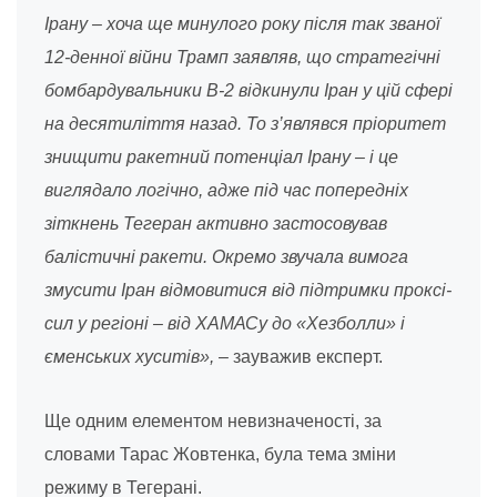
Ірану – хоча ще минулого року після так званої
12-денної війни Трамп заявляв, що стратегічні
бомбардувальники B-2 відкинули Іран у цій сфері
на десятиліття назад. То з’являвся пріоритет
знищити ракетний потенціал Ірану – і це
виглядало логічно, адже під час попередніх
зіткнень Тегеран активно застосовував
балістичні ракети. Окремо звучала вимога
змусити Іран відмовитися від підтримки проксі-
сил у регіоні – від ХАМАСу до «Хезболли» і
єменських хуситів»,
– зауважив експерт.
Ще одним елементом невизначеності, за
словами Тарас Жовтенка, була тема зміни
режиму в Тегерані.