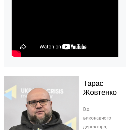
Тарас
Жовтенко
В.о.
виконавчого
директора,