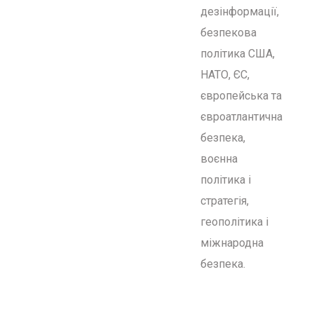
дезінформації,
безпекова
політика США,
НАТО, ЄС,
європейська та
євроатлантична
безпека,
воєнна
політика і
стратегія,
геополітика і
міжнародна
безпека.