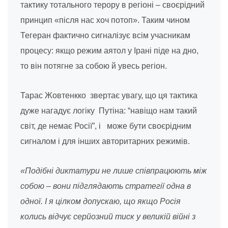
тактику тотального терору в регіоні – своєрідний
принцип «після нас хоч потоп». Таким чином
Тегеран фактично сигналізує всім учасникам
процесу: якщо режим аятол у Ірані піде на дно,
то він потягне за собою й увесь регіон.
Тарас Жовтенкко звертає увагу, що ця тактика
дуже нагадує логіку Путіна: “навіщо нам такий
світ, де немає Росії”, і може бути своєрідним
сигналом і для інших авторитарних режимів.
«Подібні диктатури не лише співпрацюють між
собою – вони підглядають стратегії одна в
одної. І я цілком допускаю, що якщо Росія
колись відчує серйозний тиск у великій війні з