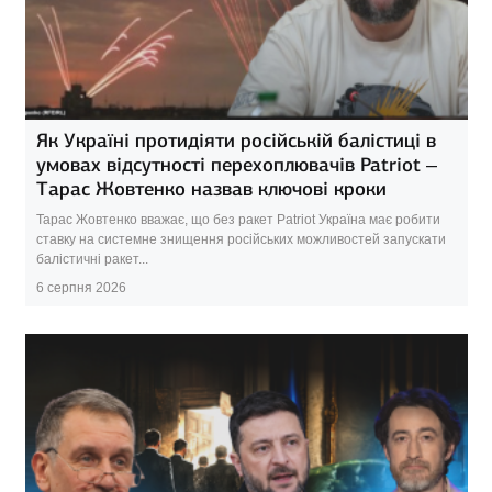
Як Україні протидіяти російській балістиці в
умовах відсутності перехоплювачів Patriot –
Тарас Жовтенко назвав ключові кроки
Тарас Жовтенко вважає, що без ракет Patriot Україна має робити
ставку на системне знищення російських можливостей запускати
балістичні ракет...
6 серпня 2026