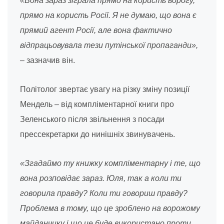
«Вона зараз зіграла прямо на користь ворогу,
прямо на користь Росії. Я не думаю, що вона є
прямий агент Росії, але вона фактично
відпрацьовувала тези путінської пропаганди»,
–
зазначив він.
Політолог звертає увагу на різку зміну позиції
Мендель – від компліментарної книги про
Зеленського після звільнення з посади
прессекретарки до нинішніх звинувачень.
«Згадаймо ту книжку компліментарну і те, що
вона розповідає зараз. Юля, так а коли ти
говорила правду? Коли ти говориш правду?
Проблема в тому, що це зроблено на ворожому
майданчику і що це буде використано проти