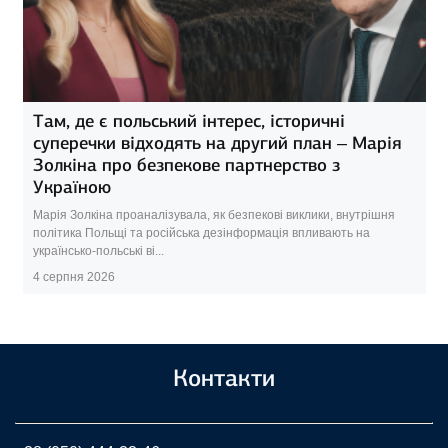
Там, де є польський інтерес, історичні
суперечки відходять на другий план – Марія
Золкіна про безпекове партнерство з
Україною
Марія Золкіна проаналізувала, як безпекові виклики, внутрішня
політика Польщі та російська дезінформація впливають на
українсько-польські ві...
4 серпня 2026
Контакти