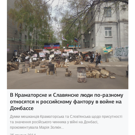
В Краматорске и Славянске люди по-разному
относятся к российскому фактору в войне на
Донбассе
Думки мешканців Краматорська та Слов'янська щодо присутності
та значення російського чинника у війні на Донбасі,
прокоментувала Марія Золкін...