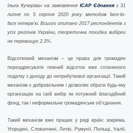
Ілька Кучеріва» на замовлення
ІСАР Єднання
з 31
липня по 5 серпня 2020 року методом face-to-
face інтерв’ю. Всього опитано 2017 респондентів з
усіх регіонів України, теоретична похибка вибірки
не перевищує 2,3%
.
Відсотковий механізм – це права для громадян
переадресувати певний відсоток вже сплаченого
податку з доходу до неприбуткової організації. Такий
механізм є добровільним і дозволяє обрати будь-яку
організацію на свій вибір як потужний благодійний
фонд, так і неформальне громадянське об’єднання.
Такий механізм вже працює у ряді країн: зокрема,
Угорщині, Словаччині, Литві, Румунії, Польщі, Італії,