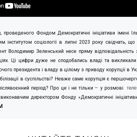
, проведеного Фондом Демократичні ініціативи імені Іл
м інститутом соціології в липні 2023 року свідчать, що
нт Володимир Зеленський несе пряму відповідальність з
аціях. Ці цифри дуже не сподобались владі та викликали
ого президента і владу в цілому з приводу корупції в Укр
абілізації в суспільстві? Невже саме корупція є першоч
–
післявоєнний період? Про це і не тільки
у розмові
теле
 виконавчим директором Фонду «Демократичні ініціативи»
М