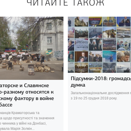
ЧИТАЙТЕ ТАКОЖ
Підсумки-2018: громадс
думка
аторске и Славянске
о-разному относятся к
Загальнонаціональне дослідження
скому фактору в войне
з 19 по 25 грудня 2018 року.
бассе
канців Краматорська та
ка щодо присутності та значення
о чинника у війні на Донбасі,
вала Марія Золкін...