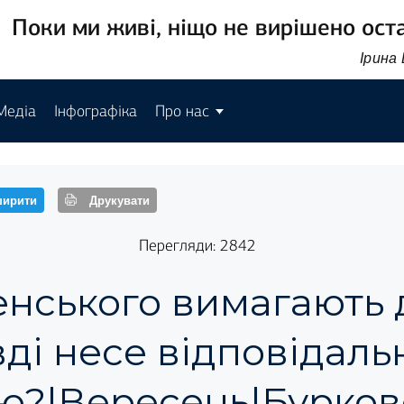
Поки ми живі, ніщо не вирішено ост
Ірина
Медіа
Інфографіка
Про нас
ирити
Друкувати
Перегляди: 2842
енського вимагають д
ді несе відповідальн
ю?|Вересень|Бурков