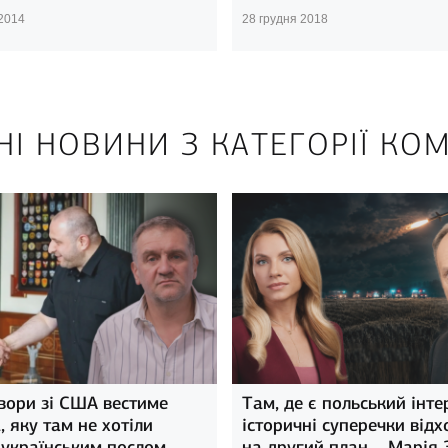
 2014
28 грудня 2018
НІ НОВИНИ З КАТЕГОРІЇ КОМ
вори зі США вестиме
Там, де є польський інте
 яку там не хотіли
історичні суперечки відх
 українським послом… –
на другий план – Марія 