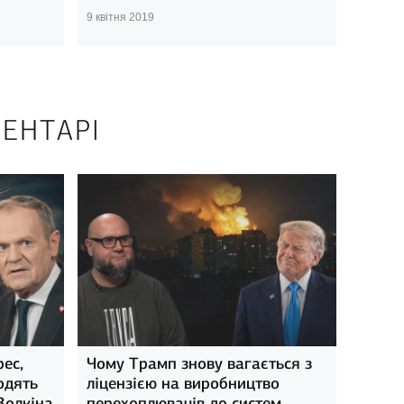
9 квітня 2019
ЕНТАРІ
рес,
Чому Трамп знову вагається з
одять
ліцензією на виробництво
Золкіна
перехоплювачів до систем