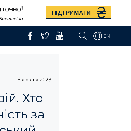
аточно!
ПІДТРИМАТИ
 Бекешкіна
EN
6 жовтня 2023
ій. Хто
ість за
ський