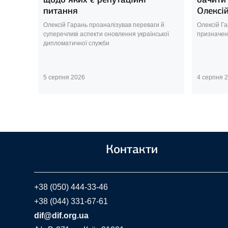
питання
Олексі
Олексій Гарань проаналізував переваги й
Олексій Г
суперечливі аспекти оновлення української
призначен
дипломатичної служби
5 серпня 2026
4 серпня 
Контакти
+38 (050) 444-33-46
+38 (044) 331-67-61
dif@dif.org.ua