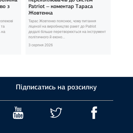
во з
Patriot – коментар Тараса
Жовтенка
езпекові
Тарас Жовтенко пояснює, чому питання
 та
ліцензії на виробництво ракет до Patriot
 на
дедалі більше перетворюється на інструмент
політичного й еконо...
3 серпня 2026
Підписатись на розсилку