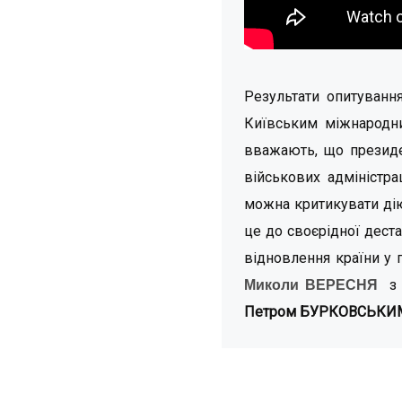
Результати опитування
Київським міжнародни
вважають, що президе
військових адміністр
можна критикувати діюч
це до своєрідної дест
відновлення країни у 
з
Миколи ВЕРЕСНЯ
Петром БУРКОВСЬКИ