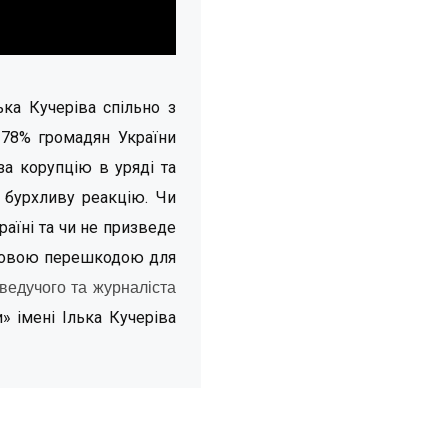
ька Кучеріва спільно з
 78% громадян України
а корупцію в уряді та
 бурхливу реакцію. Чи
аїні та чи не призведе
ерговою перешкодою для
ведучого та журналіста
 імені Ілька Кучеріва