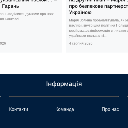
й Гарань
про безпекове партнерст
Україною
арань поділився думками про нове
ня Банкової
Марія Золкіна проаналізувала, як б
виклики, внутрішня політика Польщі
російська дезінформація впливають
українсько-польські ві...
2026
4 серпня 2026
Інформація
Контакти
Команда
Про нас