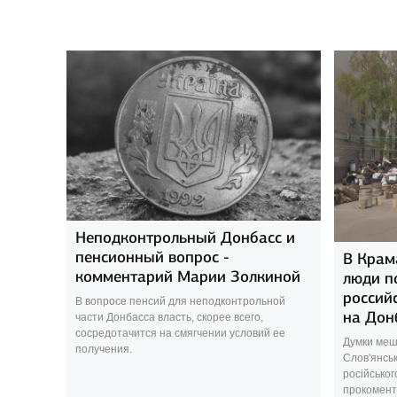
Неподконтрольный Донбасс и
пенсионный вопрос -
В Крам
комментарий Марии Золкиной
люди п
россий
В вопросе пенсий для неподконтрольной
на Дон
части Донбасса власть, скорее всего,
сосредотачится на смягчении условий ее
Думки меш
получения.
Слов'янсь
російськог
прокоменту