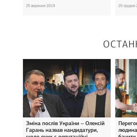
25 вересня 2019
25 грудня
ОСТАН
Зміна послів України – Олексій
Перего
Гарань назвав кандидатури,
людина,
щодо яких є репутаційні
бачити