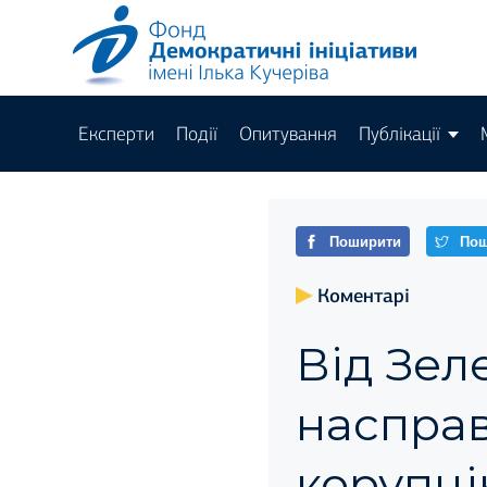
Експерти
Події
Опитування
Публікації
Поширити
Пош
Коментарі
Від Зел
насправ
корупці