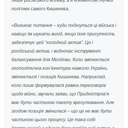
лише російського впливу, а й елементом гнучкої
політики самого Кишинева.
«Виникає питання – куди подінуться ці війська і
навіщо їм шукати вихід, якщо їхня присутність
забезпечує цей “холодний актив”. Це і
російський актив, і водночас інструмент
балансування для Молдови. Коли змінюється
геополітична кон’юнктура навколо України,
змінюється і позиція Кишинева. Наприклад,
коли лише формувалася рамка переговорів
щодо війни, звучали заяви, що Придністров’я
має бути частиною пакету врегулювання. Але
згодом позиція змінилася – що це не має бути
частиною цього процесу. Це така собі