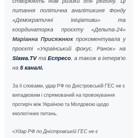
створюють нові ризики для регіону. Ці
питання політична аналітикиня Фонду
«Демократичні ініціативи» та
координаторка проєкту «Дельта-24»
Маріанна Присяжнюк
прокоментувала у
проєкті «Український фокус. Ранок» на
Slawa.TV
та
Еспресо
, а також в інтерв’ю
на
5 каналі.
За її словами, удар РФ по Дністровській ГЕС не є
випадковим і спрямований на провокування
протиріч між Україною та Молдовою щодо
екологічних питань.
«Удар РФ по Дністровській ГЕС не є