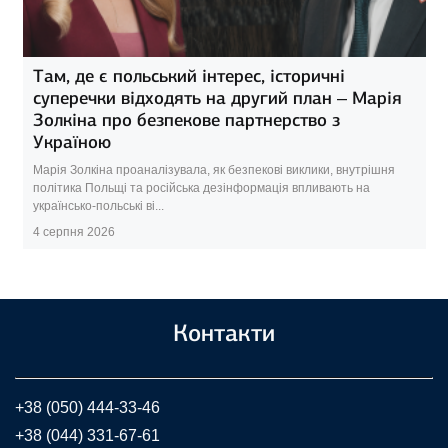
Там, де є польський інтерес, історичні
суперечки відходять на другий план – Марія
Золкіна про безпекове партнерство з
Україною
Марія Золкіна проаналізувала, як безпекові виклики, внутрішня
політика Польщі та російська дезінформація впливають на
українсько-польські ві...
4 серпня 2026
Контакти
+38 (050) 444-33-46
+38 (044) 331-67-61