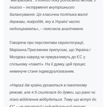
“матрьошка”: з одного боку російський актив, з
іншого – інструмент внутрішнього
балансування. Це класична політика малої
держави, realpolitik, яку в Україні часто
недооцінюють»
, – пояснила аналітикиня.
Говорячи про перспективи євроінтеграції,
Маріанна Присяжнюк припускає, що Україна і
Молдова навряд чи прмуватимуть до ЄС у
спільному «пакеті». На її думку, цей процес
неминуче стане індивідуалізованим.
«Наразі дві країни рухаються в пакетному
режимі, але я б схилялася до думки, що рано чи
пізно відділення відбудеться. Тому що вступ до
ЄС – це тривалий і індивідуальний процес.