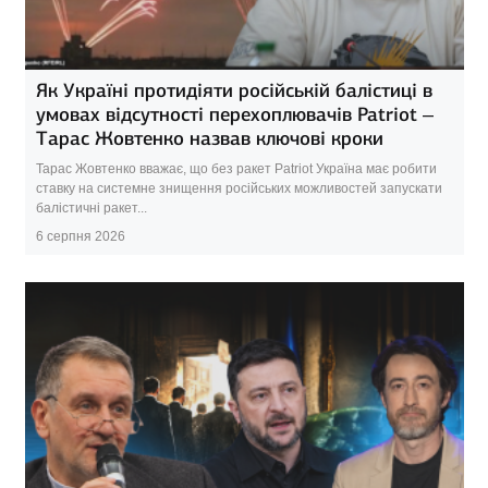
Як Україні протидіяти російській балістиці в
умовах відсутності перехоплювачів Patriot –
Тарас Жовтенко назвав ключові кроки
Тарас Жовтенко вважає, що без ракет Patriot Україна має робити
ставку на системне знищення російських можливостей запускати
балістичні ракет...
6 серпня 2026