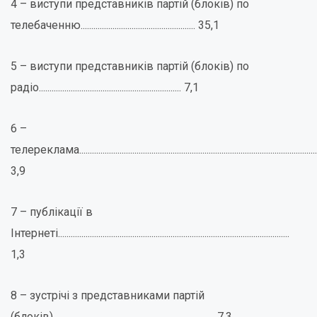
4 – виступи представників партій (блоків) по
телебаченню...................................................... 35,1
5 – виступи представників партій (блоків) по
радіо................................................................... 7,1
6 –
телереклама.................................................................................................................
3,9
7 – публікації в
Інтернеті.............................................................................................................
1,3
8 – зустрічі з представниками партій
(блоків)............................................................................ 7,3