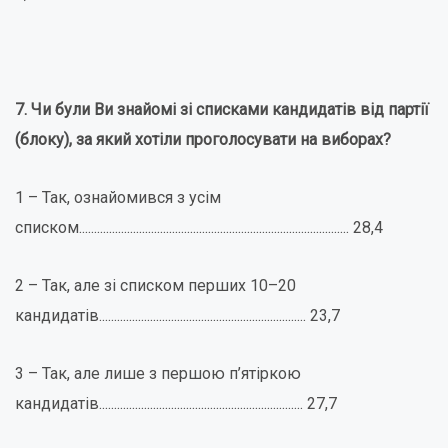
7. Чи були Ви знайомі зі списками кандидатів від партії
(блоку), за який хотіли проголосувати на виборах?
1 – Так, ознайомився з усім
списком.......................................................................................... 28,4
2 – Так, але зі списком перших 10–20
кандидатів..................................................................... 23,7
3 – Так, але лише з першою п’ятіркою
кандидатів.................................................................... 27,7