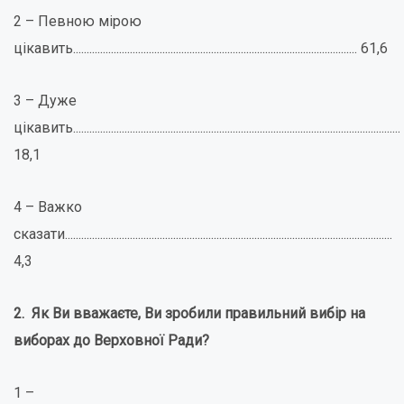
2 – Певною мірою
цікавить......................................................................................................... 61,6
3 – Дуже
цікавить.........................................................................................................................
18,1
4 – Важко
сказати.........................................................................................................................
4,3
2. Як Ви вважаєте, Ви зробили правильний вибір на
виборах до Верховної Ради?
1 –