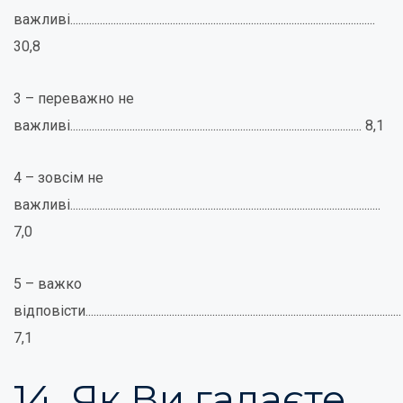
важливі.................................................................................................................
30,8
3 – переважно не
важливі............................................................................................................ 8,1
4 – зовсім не
важливі...................................................................................................................
7,0
5 – важко
відповісти.....................................................................................................................
7,1
14. Як Ви гадаєте,