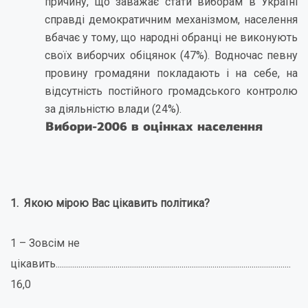
причину, що заважає стати виборам в Україні
справді демократичним механізмом, населення
вбачає у тому, що народні обранці не виконують
своїх виборчих обіцянок (47%). Водночас певну
провину громадяни покладають і на себе, на
відсутність постійного громадського контролю
за діяльністю влади (24%).
Вибори-2006 в оцінках населення
1. Якою мірою Вас цікавить політика?
1 – Зовсім не
цікавить..................................................................................................................
16,0