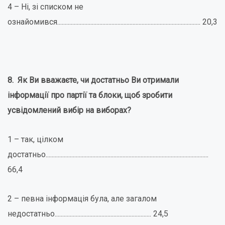
4 – Ні, зі списком не
ознайомився............................................................................................... 20,3
8. Як Ви вважаєте, чи достатньо Ви отримали
інформації про партії та блоки, щоб зробити
усвідомлений вибір на виборах?
1 – так, цілком
достатньо............................................................................................................
66,4
2 – певна інформація була, але загалом
недостатньо................................................................ 24,5