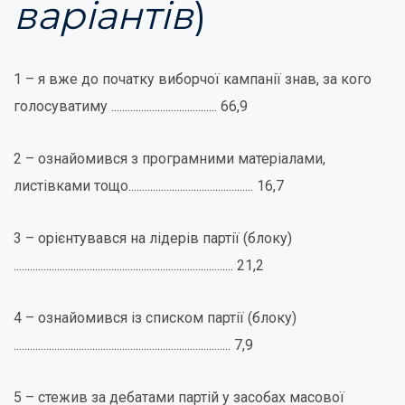
варіантів
)
1 – я вже до початку виборчої кампанії знав, за кого
голосуватиму ....................................... 66,9
2 – ознайомився з програмними матеріалами,
листівками тощо.............................................. 16,7
3 – орієнтувався на лідерів партії (блоку)
................................................................................. 21,2
4 – ознайомився із списком партії (блоку)
................................................................................ 7,9
5 – стежив за дебатами партій у засобах масової