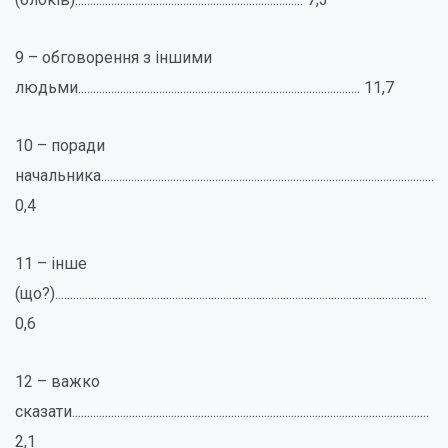
9 – обговорення з іншими
людьми.............................................................................................. 11,7
10 – поради
начальника...............................................................................................................
0,4
11 – інше
(що?)............................................................................................................................
0,6
12 – важко
сказати.......................................................................................................................
2,1