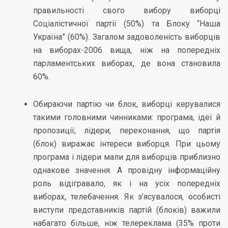
правильності свого вибору виборці
Соціалістичної партії (50%) та Блоку “Наша
Україна” (60%). Загалом задоволеність виборців
на виборах-2006 вища, ніж на попередніх
парламентських виборах, де вона становила
60%.
Обираючи партію чи блок, виборці керувалися
такими головними чинниками: програма, ідеї й
пропозиції; лідери; переконання, що партія
(блок) виражає інтереси виборця. При цьому
програма і лідери мали для виборців приблизно
однакове значення. А провідну інформаційну
роль відігравало, як і на усіх попередніх
виборах, телебачення. Як з’ясувалося, особисті
виступи представників партій (блоків) важили
набагато більше, ніж телереклама (35% проти