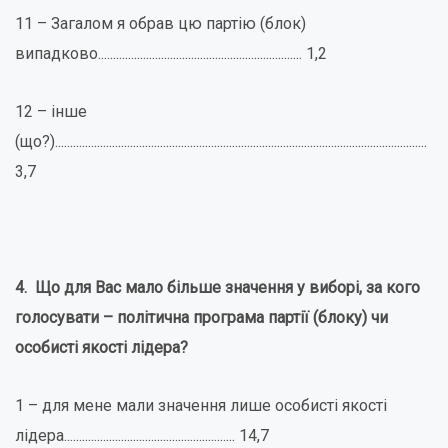
11 – Загалом я обрав цю партію (блок)
випадково.................................................................... 1,2
12 – інше
(що?)............................................................................................................................
3,7
4. Що для Вас мало більше значення у виборі, за кого
голосувати – політична програма партії (блоку) чи
особисті якості лідера?
1 – для мене мали значення лише особисті якості
лідера......................................................... 14,7