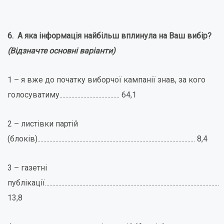
6. А яка інформація найбільш вплинула на Ваш вибір?
(Відзначте основні варіанти)
1 – я вже до початку виборчої кампанії знав, за кого
голосуватиму........................................ 64,1
2 – листівки партій
(блоків)......................................................................................................... 8,4
3 – газетні
публікації....................................................................................................................
13,8