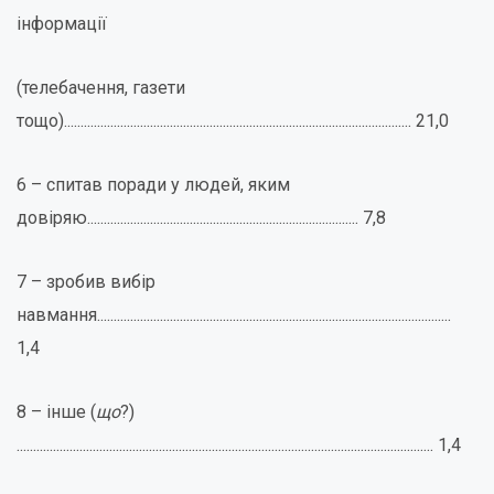
інформації
(телебачення, газети
тощо)......................................................................................................... 21,0
6 – спитав поради у людей, яким
довіряю.................................................................................. 7,8
7 – зробив вибір
навмання...........................................................................................................
1,4
8 – інше (
що
?)
.............................................................................................................................. 1,4