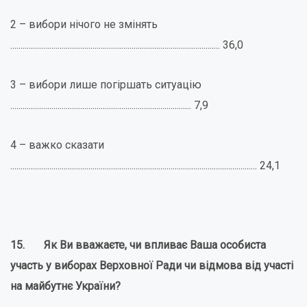
2 – вибори нічого не змінять
...................................................................................................... 36,0
3 – вибори лише погіршать ситуацію
........................................................................................ 7,9
4 – важко сказати
........................................................................................................................ 24,1
15. Як Ви вважаєте, чи впливає Ваша особиста
участь у виборах Верховної Ради чи відмова від участі
на майбутнє України?