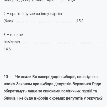
2 – проголосував за іншу партію
(блок)..................................................................................... 15,9
3 – вже не
пам’ятаю.....................................................................................................................
14,6
10. Чи знали Ви напередодні виборів, що згідно з
новим Законом про вибори депутатів Верховної Ради
обиратимуть лише за списками політичних партій та
блоків, і не буде виборів окремих депутатів у округах?