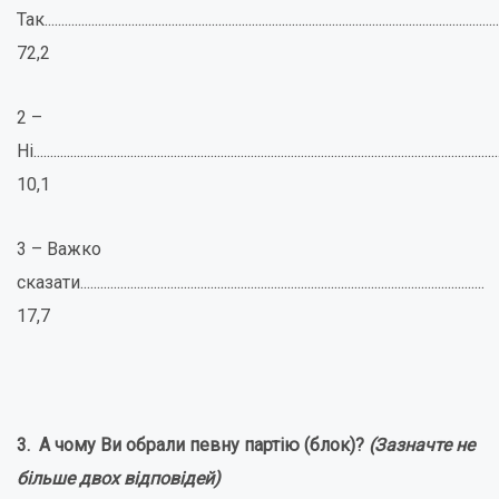
Так........................................................................................................................................
72,2
2 –
Ні...........................................................................................................................................
10,1
3 – Важко
сказати.........................................................................................................................
17,7
3. А чому Ви обрали певну партію (блок)?
(Зазначте не
більше двох відповідей)