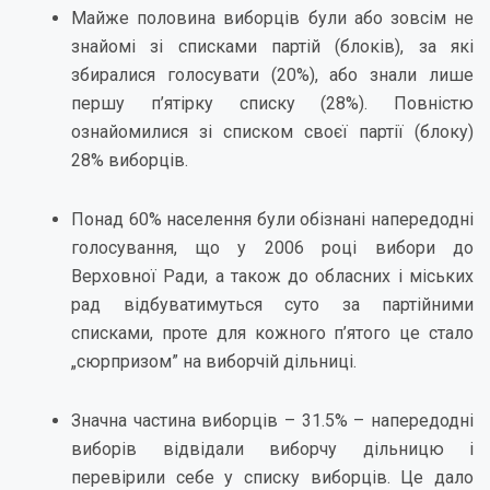
Майже половина виборців були або зовсім не
знайомі зі списками партій (блоків), за які
збиралися голосувати (20%), або знали лише
першу п’ятірку списку (28%). Повністю
ознайомилися зі списком своєї партії (блоку)
28% виборців.
Понад 60% населення були обізнані напередодні
голосування, що у 2006 році вибори до
Верховної Ради, а також до обласних і міських
рад відбуватимуться суто за партійними
списками, проте для кожного п’ятого це стало
„сюрпризом” на виборчій дільниці.
Значна частина виборців – 31.5% – напередодні
виборів відвідали виборчу дільницю і
перевірили себе у списку виборців. Це дало