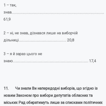
1 – так,
знав..................................................................................................................................
61,9
2 – ні, не знав, дізнався лише на виборчій
дільниці................................................................... 20,8
3 – я й зараз цього не
знаю.......................................................................................................... 17,4
11. Чи знали Ви напередодні виборів, що згідно із
новим Законом про вибори депутатів обласних та
міських Рад обиратимуть лише за списками політичних