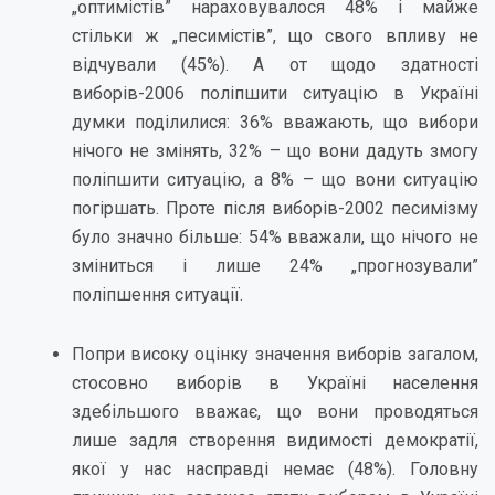
„оптимістів” нараховувалося 48% і майже
стільки ж „песимістів”, що свого впливу не
відчували (45%). А от щодо здатності
виборів-2006 поліпшити ситуацію в Україні
думки поділилися: 36% вважають, що вибори
нічого не змінять, 32% – що вони дадуть змогу
поліпшити ситуацію, а 8% – що вони ситуацію
погіршать. Проте після виборів-2002 песимізму
було значно більше: 54% вважали, що нічого не
зміниться і лише 24% „прогнозували”
поліпшення ситуації.
Попри високу оцінку значення виборів загалом,
стосовно виборів в Україні населення
здебільшого вважає, що вони проводяться
лише задля створення видимості демократії,
якої у нас насправді немає (48%). Головну