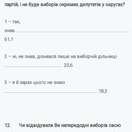
партій,
і не буде виборів окремих депутатів у округах?
1 – так,
знав..................................................................................................................................
61,1
2 – ні, не знав, дізнався лише на виборчій дільниці
.................................................................. 20,6
3 – я й зараз цього не знаю
......................................................................................................... 18,3
12. Чи відвідували Ви напередодні виборів свою