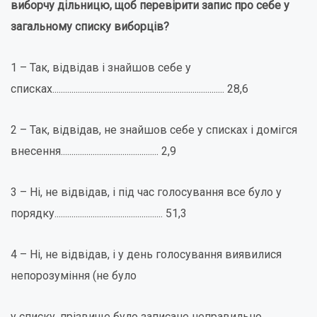
виборчу дільницю, щоб перевірити запис про себе у
загальному списку виборців?
1 – Так, відвідав і знайшов себе у
списках................................................................................. 28,6
2 – Так, відвідав, не знайшов себе у списках і домігся
внесення.............................................. 2,9
3 – Ні, не відвідав, і під час голосування все було у
порядку................................................... 51,3
4 – Ні, не відвідав, і у день голосування виявилися
непорозуміння (не було
у списку, прізвище було записане неправильно