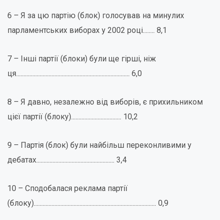
6 – Я за цю партію (блок) голосував на минулих
парламентських виборах у 2002 році........ 8,1
7 – Інші партії (блоки) були ще гірші, ніж
ця............................................................................. 6,0
8 – Я давно, незалежно від виборів, є прихильником
цієї партії (блоку).................................. 10,2
9 – Партія (блок) були найбільш переконливими у
дебатах..................................................... 3,4
10 – Сподобалася реклама партії
(блоку)................................................................................... 0,9