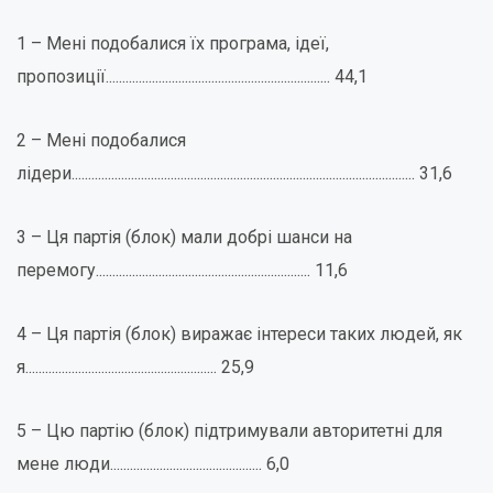
1 – Мені подобалися їх програма, ідеї,
пропозиції.................................................................... 44,1
2 – Мені подобалися
лідери........................................................................................................ 31,6
3 – Ця партія (блок) мали добрі шанси на
перемогу................................................................. 11,6
4 – Ця партія (блок) виражає інтереси таких людей, як
я.......................................................... 25,9
5 – Цю партію (блок) підтримували авторитетні для
мене люди.............................................. 6,0