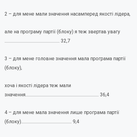
2 – для мене мали значення насамперед якості лідера,
але на програму партії (блоку) я теж звертав увагу
............................................................ 32,7
3 – для мене головне значення мала програма партії
(блоку),
хоча і якості лідера теж мали
значення................................................................................ 36,4
4 – для мене мала значення лише програма партії
(блоку)....................................................... 9,4