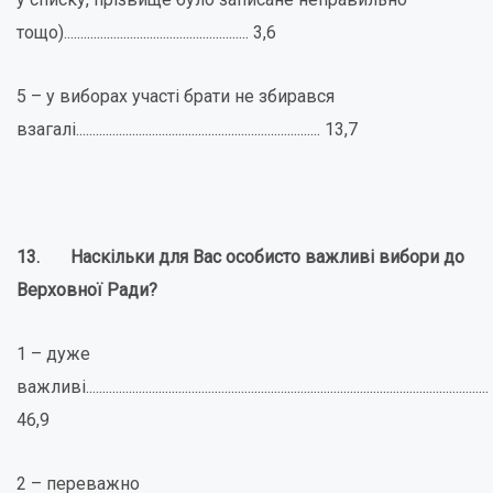
тощо)........................................................ 3,6
5 – у виборах участі брати не збирався
взагалі.......................................................................... 13,7
13.
Наскільки для Вас особисто важливі вибори до
Верховної Ради?
1 – дуже
важливі..........................................................................................................................
46,9
2 – переважно