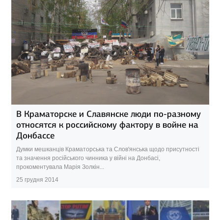
В Краматорске и Славянске люди по-разному
относятся к российскому фактору в войне на
Донбассе
Думки мешканців Краматорська та Слов'янська щодо присутності
та значення російського чинника у війні на Донбасі,
прокоментувала Марія Золкін...
25 грудня 2014