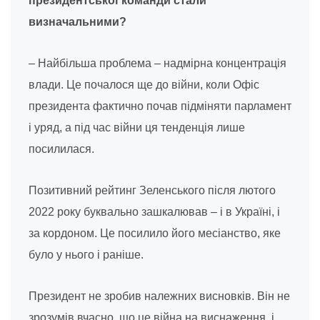
президентської команди стали
визначальними?
– Найбільша проблема – надмірна концентрація
влади. Це почалося ще до війни, коли Офіс
президента фактично почав підміняти парламент
і уряд, а під час війни ця тенденція лише
посилилася.
Позитивний рейтинг Зеленського після лютого
2022 року буквально зашкалював – і в Україні, і
за кордоном. Це посилило його месіанство, яке
було у нього і раніше.
Президент не зробив належних висновків. Він не
зрозумів вчасно, що це війна на виснаження, і