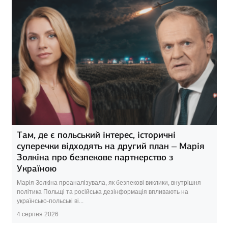
Там, де є польський інтерес, історичні
суперечки відходять на другий план – Марія
Золкіна про безпекове партнерство з
Україною
Марія Золкіна проаналізувала, як безпекові виклики, внутрішня
політика Польщі та російська дезінформація впливають на
українсько-польські ві...
4 серпня 2026