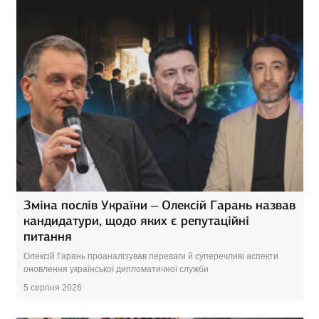
Зміна послів України – Олексій Гарань назвав
кандидатури, щодо яких є репутаційні
питання
Олексій Гарань проаналізував переваги й суперечливі аспекти
оновлення української дипломатичної служби
5 серпня 2026