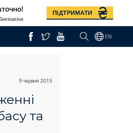
аточно!
ПІДТРИМАТИ
 Бекешкіна
EN
9 червня 2015
дженні
басу та