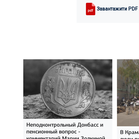
Завантажити PDF
Неподконтрольный Донбасс и
пенсионный вопрос -
В Крам
комментарий Марии Золкиной
люди п