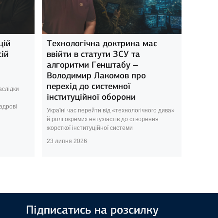
цій
Технологічна доктрина має
сій
ввійти в статути ЗСУ та
алгоритми Генштабу –
Володимир Лакомов про
перехід до системної
аслідки
інституційної оборони
кадрові
Україні час перейти від «технологічного дива»
й ролі окремих ентузіастів до створення
жорсткої інституційної системи
23 липня 2026
Підписатись на розсилку