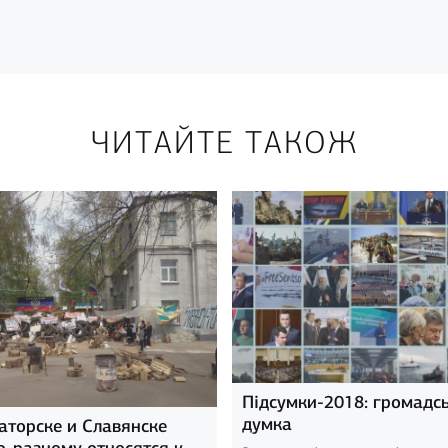
ЧИТАЙТЕ ТАКОЖ
Підсумки-2018: громадс
думка
аторске и Славянске
о-разному относятся к