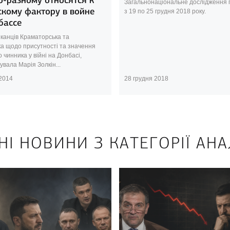
Загальнонаціональне дослідження
скому фактору в войне
з 19 по 25 грудня 2018 року.
бассе
канців Краматорська та
ка щодо присутності та значення
о чинника у війні на Донбасі,
вала Марія Золкін...
 2014
28 грудня 2018
НІ НОВИНИ З КАТЕГОРІЇ АНА