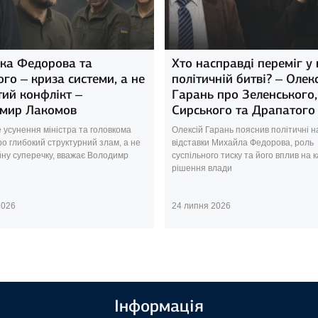
вка Федорова та
Хто насправді переміг у 
го – криза системи, а не
політичній битві? – Олек
тий конфлікт –
Гарань про Зеленського,
мир Лакомов
Сирського та Драпатого
 усунення міністра та головкома
Олексій Гарань пояснив політичні н
ро глибокий структурний злам, а не
відставки Михайла Федорова, роль
йну суперечку, вважає Володимр
суспільного тиску та його вплив на 
рішення влади
2026
24 липня 2026
Інформація