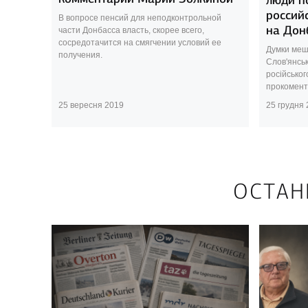
россий
В вопросе пенсий для неподконтрольной
на Дон
части Донбасса власть, скорее всего,
сосредотачится на смягчении условий ее
Думки меш
получения.
Слов'янсь
російськог
прокоменту
25 вересня 2019
25 грудня
ОСТАН