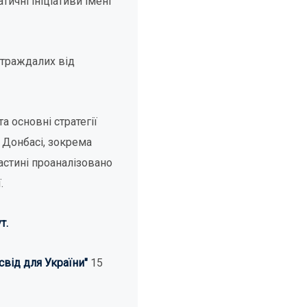
тичні ініціативи імені
страждалих від
а основні стратегії
 Донбасі, зокрема
частині проаналізовано
.
т.
свід для України"
15