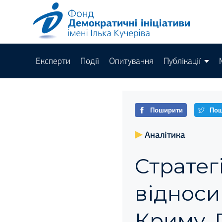
Експерти
Події
Опитування
Публікації
Поширити
Пош
Аналітика
Стратег
відноси
Криму. 