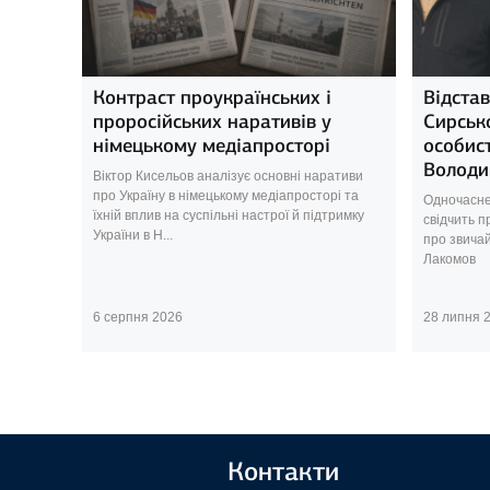
Контраст проукраїнських і
Відста
проросійських наративів у
Сирсько
німецькому медіапросторі
особис
Володи
Віктор Кисельов аналізує основні наративи
про Україну в німецькому медіапросторі та
Одночасне
їхній вплив на суспільні настрої й підтримку
свідчить п
України в Н...
про звича
Лакомов
6 серпня 2026
28 липня 
Контакти