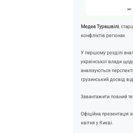
Медеа Турашвілі
, стар
конфліктів регіонах
У першому розділі анал
української влади щодо
аналізуються перспектив
грузинський досвід від
Завантажити повний те
Офіційна презентація з
квітня у Києві.