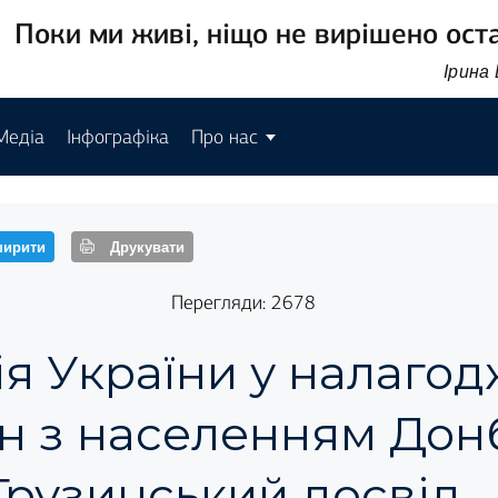
Поки ми живі, ніщо не вирішено ост
Ірина
Медіа
Інфографіка
Про нас
ирити
Друкувати
Перегляди: 2678
ія України у налаго
н з населенням Дон
Грузинський досвід