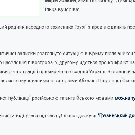
Марія Золкіна
, аналітик Фонду "Демокра
Ілька Кучеріва"
ший радник народного захисника Грузії з прав людини в по
ітичної записки розглянуто ситуацію в Криму після анексії т
 населення півострова. У другому йдеться про конфлікт на
и реінтеграції і примирення в східній Україні. В останній 
носин з окупованими територіями Абхазії і Південної Осетії
кст публікації російською та англійською мовами
можна ту
аписка відбулася під час публічної дискусії
"Грузинський до