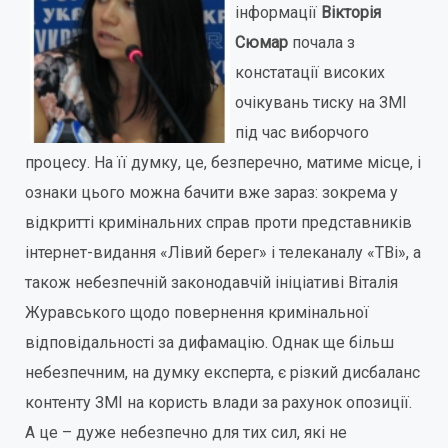
інформації
Вікторія
Сюмар
почала з
констатації високих
очікувань тиску на ЗМІ
під час виборчого
процесу. На її думку, це, безперечно, матиме місце, і
ознаки цього можна бачити вже зараз: зокрема у
відкритті кримінальних справ проти представників
інтернет-видання «Лівий берег» і телеканалу «ТВі», а
також небезпечній законодавчій ініціативі Віталія
Журавського щодо повернення кримінальної
відповідальності за дифамацію. Однак ще більш
небезпечним, на думку експерта, є різкий дисбаланс
контенту ЗМІ на користь влади за рахунок опозиції.
А це – дуже небезпечно для тих сил, які не