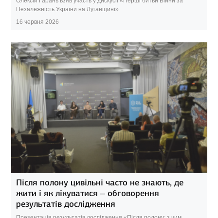
Олексій Гарань взяв участь у дискусії «Перші битви Війни за
Незалежність України на Луганщині»
16 червня 2026
Після полону цивільні часто не знають, де
жити і як лікуватися – обговорення
результатів дослідження
Презентація результатів дослідження «Після полону: з чим