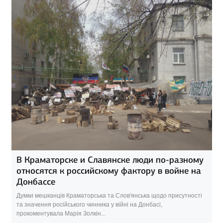
В Краматорске и Славянске люди по-разному
относятся к российскому фактору в войне на
Донбассе
Думки мешканців Краматорська та Слов'янська щодо присутності
та значення російського чинника у війні на Донбасі,
прокоментувала Марія Золкін...