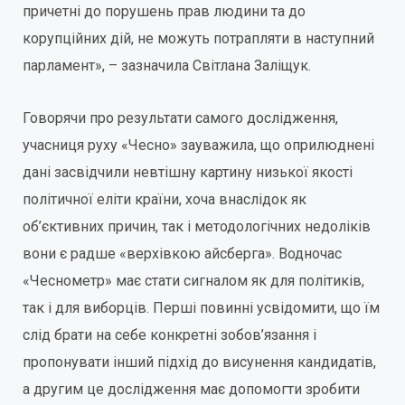
причетні до порушень прав людини та до
корупційних дій, не можуть потрапляти в наступний
парламент», – зазначила Світлана Заліщук.
Говорячи про результати самого дослідження,
учасниця руху «Чесно» зауважила, що оприлюднені
дані засвідчили невтішну картину низької якості
політичної еліти країни, хоча внаслідок як
об’єктивних причин, так і методологічних недоліків
вони є радше «верхівкою айсберга». Водночас
«Чеснометр» має стати сигналом як для політиків,
так і для виборців. Перші повинні усвідомити, що їм
слід брати на себе конкретні зобов’язання і
пропонувати інший підхід до висунення кандидатів,
а другим це дослідження має допомогти зробити