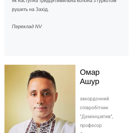
як наступна тридцятимильна колона з гуркотом
рушить на Захід.
Переклад NV
Омар
Ашур
закордонний
співробітник
"Демініціатив",
професор