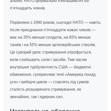
альянс НАТО формально «збільшився» на
п’ятнадцять членів.
Порівняно з 1990 роком, сьогодні НАТО — навіть
після приєднання п’ятнадцяти нових членів —
має на 35% менше солдатів, на 65% менше
танків і на 55% менше артилерійських стволів.
Це суворий урок: стримування атрофується,
коли слабшають сили і засоби. Тим часом
внутрішня турбулентність США — бюджетні
обмеження, суперечливі течії «Америка понад
усе» і виборчі цикли — ставлять під сумнів
сталість розширеного стримування, як
звичайних, так і ядерних сил.