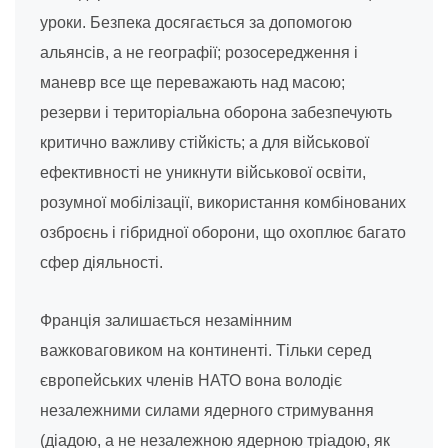
уроки. Безпека досягається за допомогою
альянсів, а не географії; розосередження і
маневр все ще переважають над масою;
резерви і територіальна оборона забезпечують
критично важливу стійкість; а для військової
ефективності не уникнути військової освіти,
розумної мобілізації, використання комбінованих
озброєнь і гібридної оборони, що охоплює багато
сфер діяльності.
Франція залишається незамінним
важковаговиком на континенті. Тільки серед
європейських членів НАТО вона володіє
незалежними силами ядерного стримування
(діадою, а не незалежною ядерною тріадою, як