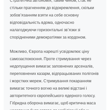
Стратегічна автономія, таким чином, стає не
стільки прагненням до відокремлення, скільки
зобов’язанням взяти на себе основну
відповідальність вдома, одночасно
налагоджуючи горизонтальні зв’язки зі
спорідненими демократіями за кордоном.
Можливо, Європа нарешті усвідомлює ціну
самозаспокоєння. Проте стримування через
недопущення вимагає заповнених арсеналів,
переповнених казарм, відпрацьованих полігонів
і жорстких мереж. Стримування покаранням
вимагає точного вогню на великі відстані і
авторитетного європейського ядерного голосу.
Гібридна оборона вимагає, щоб критична маса