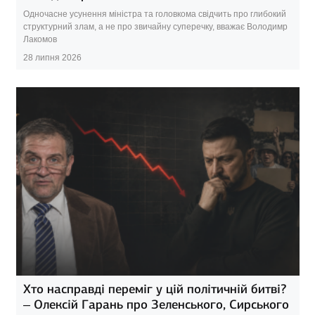
Одночасне усунення міністра та головкома свідчить про глибокий
структурний злам, а не про звичайну суперечку, вважає Володимр
Лакомов
28 липня 2026
Хто насправді переміг у цій політичній битві?
– Олексій Гарань про Зеленського, Сирського