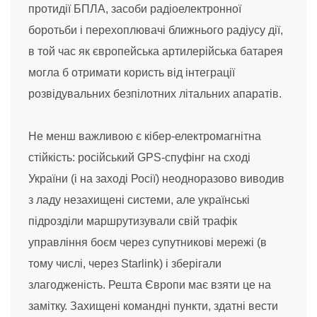
протидії БПЛА, засоби радіоелектронної
боротьби і перехоплювачі ближнього радіусу дії,
в той час як європейська артилерійська батарея
могла б отримати користь від інтеграції
розвідувальних безпілотних літальних апаратів.
Не менш важливою є кібер-електромагнітна
стійкість: російський GPS-спуфінг на сході
України (і на заході Росії) неодноразово виводив
з ладу незахищені системи, але українські
підрозділи маршрутизували свій трафік
управління боєм через супутникові мережі (в
тому числі, через Starlink) і зберігали
злагодженість. Решта Європи має взяти це на
замітку. Захищені командні пункти, здатні вести