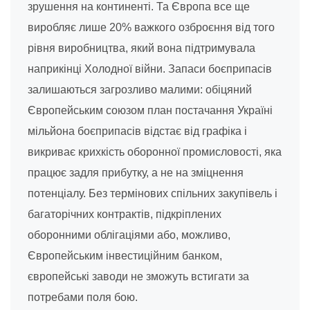
зрушення на континенті. Та Європа все ще
виробляє лише 20% важкого озброєння від того
рівня виробництва, який вона підтримувала
наприкінці Холодної війни. Запаси боєприпасів
залишаються загрозливо малими: обіцяний
Європейським союзом план постачання Україні
мільйона боєприпасів відстає від графіка і
викриває крихкість оборонної промисловості, яка
працює задля прибутку, а не на зміцнення
потенціалу. Без термінових спільних закупівель і
багаторічних контрактів, підкріплених
оборонними облігаціями або, можливо,
Європейським інвестиційним банком,
європейські заводи не зможуть встигати за
потребами поля бою.