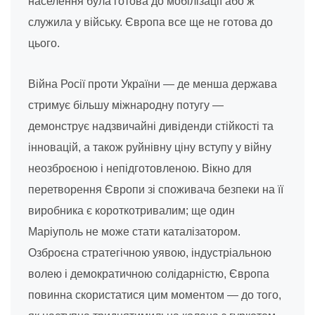
населення була готова до мобілізації або ж
служила у війську. Європа все ще не готова до
цього.
Війна Росії проти України — де менша держава
стримує більшу міжнародну потугу —
демонструє надзвичайні дивіденди стійкості та
інновацій, а також руйнівну ціну вступу у війну
неозброєною і непідготовленою. Вікно для
перетворення Європи зі споживача безпеки на її
виробника є короткотривалим; ще один
Маріуполь не може стати каталізатором.
Озброєна стратегічною уявою, індустріальною
волею і демократичною солідарністю, Європа
повинна скористатися цим моментом — до того,