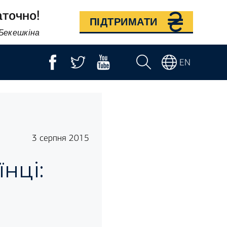
аточно!
ПІДТРИМАТИ
 Бекешкіна
EN
3 серпня 2015
нці: