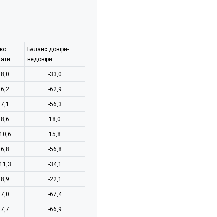
ко
Баланс довіри-
зати
недовіри
8,0
-33,0
6,2
-62,9
7,1
-56,3
8,6
18,0
10,6
15,8
6,8
-56,8
11,3
-34,1
8,9
-22,1
7,0
-67,4
7,7
-66,9