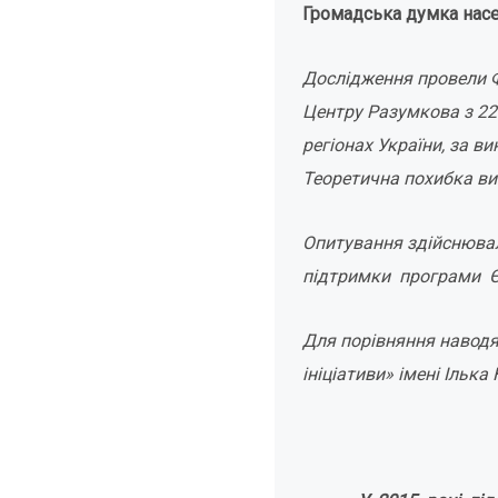
Громадська думка насе
Дослідження провели Фо
Центру Разумкова з 22 
регіонах України, за в
Теоретична похибка виб
Опитування здійснювал
підтримки програми Є
Для порівняння наводя
ініціативи» імені Ільк