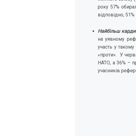
року 57% обирал
відповідно, 51% 
Найбільш кардин
на уявному реф
участь у такому
«проти». У черв
НАТО, а 36% – п
учасників рефер