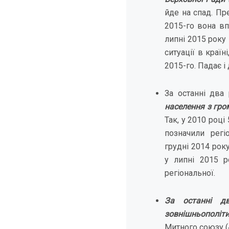
йде на спад. Пр
2015-го вона вп
липні 2015 року
ситуації в країн
2015-го. Падає і
За останні два 
населення з гро
Так, у 2010 роц
позначили регіо
грудні 2014 рок
у липні 2015 р
регіональної.
За останні д
зовнішньополіти
Митного союзу (