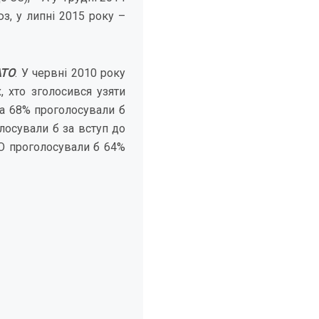
з, у липні 2015 року –
АТО
. У червні 2010 року
 хто зголосився узяти
 а 68% проголосували б
лосували б за вступ до
АТО проголосували б 64%