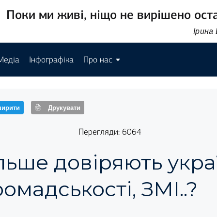
Поки ми живі, ніщо не вирішено ост
Ірина
Медіа
Інфографіка
Про нас
ирити
Друкувати
Перегляди: 6064
льше довіряють украї
ромадськості, ЗМІ..?