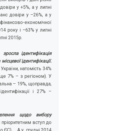
овіри у +5%, а у липні
анс довіри у –26%, а у
 фінансово-економічної
014 року і –63% у липні
ипні 2015р.
 зросла ідентифікація
місцевої ідентифікації.
України, натомість 34%
ще 7% – з регіоном). У
нальна – 19%, щоправда,
ідентифікації і 27% –
елення щодо вибору
 пріоритетним вступ до
до ЄС), А у грудні 2014