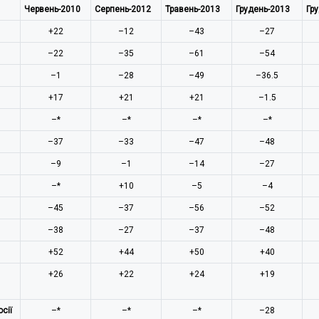
Червень-2010
Серпень-2012
Травень-2013
Грудень-2013
Гр
+22
–12
–43
–27
–22
–35
–61
–54
–1
–28
–49
–36.5
+17
+21
+21
–1.5
–*
–*
–*
–*
–37
–33
–47
–48
–9
–1
–14
–27
–*
+10
–5
–4
–45
–37
–56
–52
–38
–27
–37
–48
+52
+44
+50
+40
+26
+22
+24
+19
сії
–*
–*
–*
–28