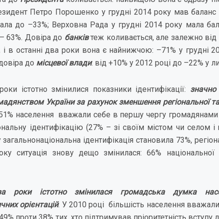
езидент Петро Порошенко у грудні 2014 року мав баланс д
ала до –33%; Верховна Рада у грудні 2014 року мала бал
 – 63%. Довіра до
банків
теж коливається, але залежно від
і, і в останні два роки вона є найнижчою: –71% у грудні 2
 довіра до
місцевої влади
: від +10% у 2012 році до –22% у л
роки істотно змінилися показники ідентифікації:
значно
мадянством України за рахунок зменшення регіональної та 
і 51% населення вважали себе в першу чергу громадянами 
нальну ідентифікацію (27% – зі своїм містом чи селом і 
у загальнонаціональна ідентифікація становила 73%, регіо
оку ситуація знову дещо змінилася: 66% національної 
ва роки істотно змінилася громадська думка нас
чних орієнтацій
. У 2010 році більшість населення вважали
49% проти 38% тих, хто підтримував пріоритетність вступу 