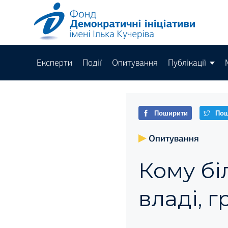
Експерти
Події
Опитування
Публікації
Поширити
Пош
Опитування
Кому бі
владі, г