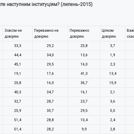
те наступним інституціям? (липень-2015)
Зовсім не
Переважно не
Переважно
Цілком
Важ
довіряю
довіряю
довіряю
довіряю
ска
33,3
29,2
25,8
3,7
44,4
34,0
13,6
1,9
45,1
29,5
16,0
2,3
19,1
17,6
41,3
13,4
20,8
16,0
36,7
15,9
40,3
34,7
16,1
2,1
32,7
28,7
23,7
3,6
25,9
30,7
29,5
5,0
51,4
28,8
10,4
2,4
51,4
28,2
9,9
2,8