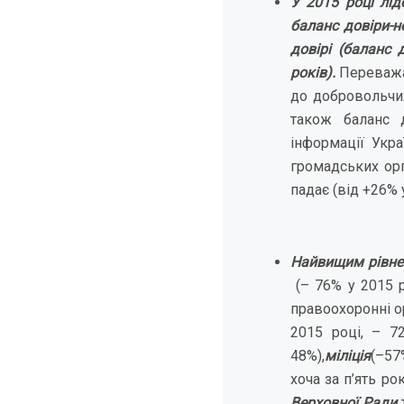
У 2015 році лід
баланс довіри-н
довірі (баланс 
років).
Переважає
до добровольчих
також баланс д
інформації Укра
громадських орг
падає (від +26% 
Найвищим рівнем
(– 76% у 2015 
правоохоронні ор
2015 році, – 
48%),
міліція
(–57
хоча за п’ять ро
Верховної Ради