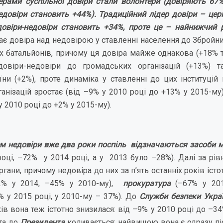
ерами суспільної довіри стали волонтери (довіряють 67
едовіри становить +44%). Традиційний лідер довіри – це
довіри-недовіри становить
+34%,
проте це – найнижчий р
 довіра над недовірою у ставленні населення до Збройних
 батальйонів, причому ця довіра майже однакова (+18% 
овіри-недовіри до громадських організацій (+13%) т
їни (+2%), проте динаміка у ставленні до цих інституцій
анізацій зростає (від –9% у 2010 році до +13% у 2015-му)
у 2010 році до +2% у 2015-му).
 недовіри вже два роки поспіль відзначаються засоби ма
році, –72% у 2014 році, а у 2013 було –28%). Далі за рів
гани, причому недовіра до них за п’ять останніх років істо
72% у 2014, –45% у 2010-му),
прокуратура
(–67% у 201
% у 2015 році, у 2010-му – 37%). До
Служби безпеки Укра
ків вона теж істотно знизилася: від –9% у 2010 році до –3
та до
Президента
коливається: найвищою вона є одразу піс