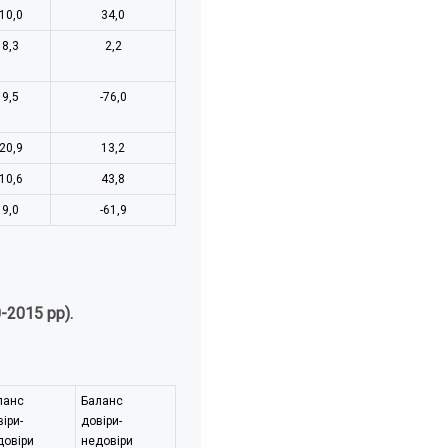
10,0
34,0
8,3
2,2
9,5
-76,0
20,9
13,2
10,6
43,8
9,0
-61,9
-2015 рр).
ланс
Баланс
іри-
довіри-
довіри
недовіри