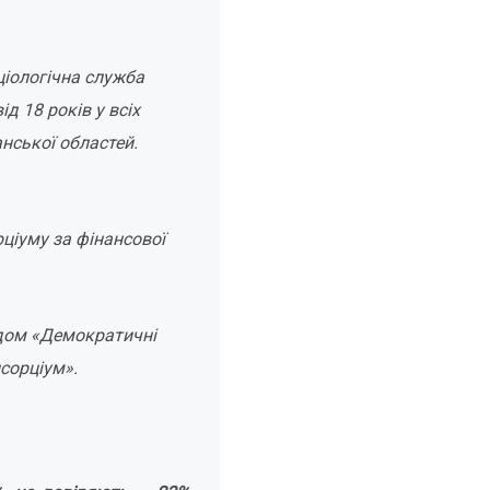
ціологічна служба
д 18 років у всіх
нської областей.
ціуму за фінансової
ндом «Демократичні
нсорціум».