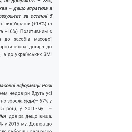
%, не довіряють – 23%,
рква – дещо втратила в
езультат за останні 5
 сил України (+18%) та
та +16%). Позитивним є
а до засобів масової
 протилежна: довіра до
, а до українських ЗМІ
сової інформації Росії
нем недовіри йдуть усі
тно зросла:
суди
(– 67% у
5 році, у 2010-му –
їни
довіра дещо вища,
4% у 2015-му. Довіра до
ля виборів і далі різко