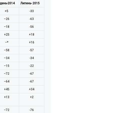
удень-2014
Липень- 2015
+5
-33
–26
-63
–18
-56
+25
+18
–*
+16
–58
-57
–34
-34
–15
-22
–72
-67
–64
-67
+45
+34
+13
+2
–72
-76