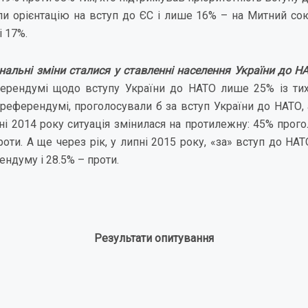
и орієнтацію на вступ до ЄС і лише 16% – на Митний сою
і 17%.
альні зміни сталися у ставленні населення України до Н
ерендумі щодо вступу України до НАТО лише 25% із тих,
 референдумі, проголосували б за вступ України до НАТО,
ні 2014 року ситуація змінилася на протилежну: 45% прого
роти. А ще через рік, у липні 2015 року, «за» вступ до Н
ендуму і 28.5% – проти.
Результати опитування