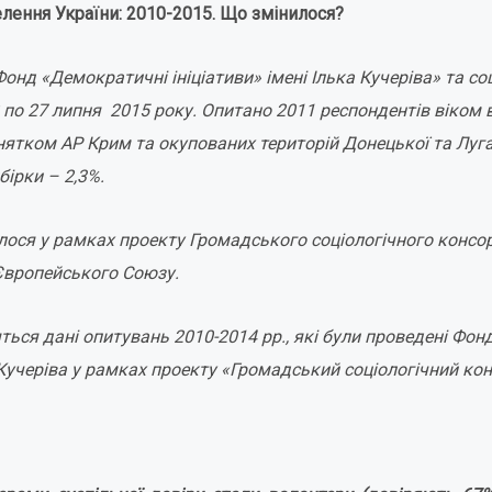
лення України: 2010-2015. Що змінилося?
нд «Демократичні ініціативи» імені Ілька Кучеріва» та со
по 27 липня 2015 року. Опитано 2011 респондентів віком ві
инятком АР Крим та окупованих територій Донецької та Луга
ірки – 2,3%.
ося у рамках проекту Громадського соціологічного консор
вропейського Союзу.
ться дані опитувань 2010-2014 рр., які були проведені Фо
а Кучеріва у рамках проекту «Громадський соціологічний ко