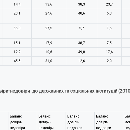
14,4
13,6
38,3
23,7
20,1
24,6
40,6
6,3
55,8
27,5
5,7
1,6
15,1
17,9
38,7
7,5
12,2
10,6
49,0
17,6
45,5
31,0
12,6
2,0
іри-недовіри до державних та соціальних інституцій (2010
Баланс
Баланс
Баланс
Баланс
Ба
довіри-
довіри-
довіри-
довіри-
дов
недовіри
недовіри
недовіри
недовіри
не