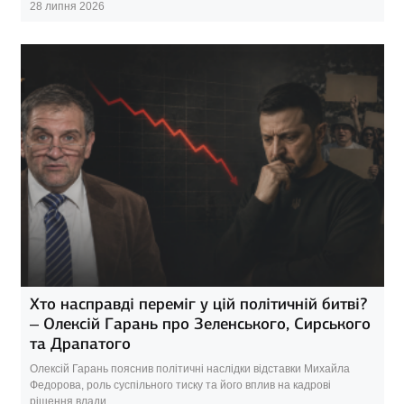
28 липня 2026
Хто насправді переміг у цій політичній битві?
– Олексій Гарань про Зеленського, Сирського
та Драпатого
Олексій Гарань пояснив політичні наслідки відставки Михайла
Федорова, роль суспільного тиску та його вплив на кадрові
рішення влади