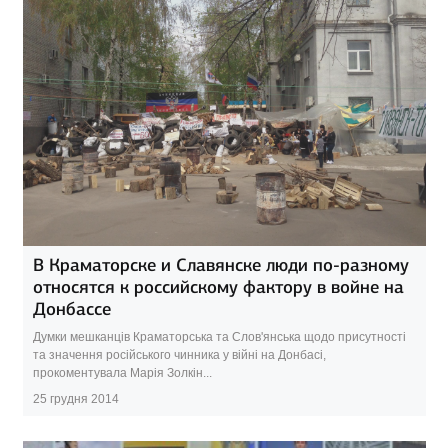
В Краматорске и Славянске люди по-разному
относятся к российскому фактору в войне на
Донбассе
Думки мешканців Краматорська та Слов'янська щодо присутності
та значення російського чинника у війні на Донбасі,
прокоментувала Марія Золкін...
25 грудня 2014