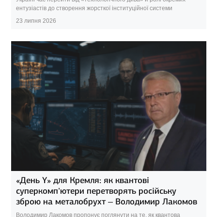
ентузіастів до створення жорсткої інституційної системи
23 липня 2026
«День Y» для Кремля: як квантові
суперкомп’ютери перетворять російську
зброю на металобрухт – Володимир Лакомов
Володимир Лакомов пропонує поглянути на те, як квантова