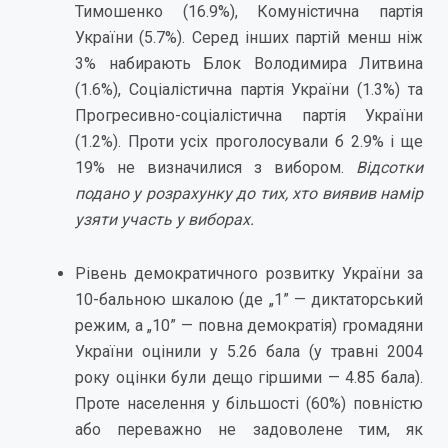
Тимошенко (16.9%), Комуністична партія
України (5.7%). Серед інших партій менш ніж
3% набирають Блок Володимира Литвина
(1.6%), Соціалістична партія України (1.3%) та
Прогресивно-соціалістична партія України
(1.2%). Проти усіх проголосували б 2.9% і ще
19% не визначилися з вибором.
Відсотки
подано у розрахунку до тих, хто виявив намір
узяти участь у виборах.
Рівень демократичного розвитку України за
10-бальною шкалою (де „1” — диктаторський
режим, а „10” — повна демократія) громадяни
України оцінили у 5.26 бала (у травні 2004
року оцінки були дещо гіршими — 4.85 бала).
Проте населення у більшості (60%) повністю
або переважно не задоволене тим, як