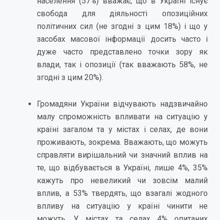
населення (57%) вважає, що в Україні існує
свобода для діяльності опозиційних
політичних сил (не згодні з цим 18%) і що у
засобах масової інформації досить часто і
дуже часто представлено точки зору як
влади, так і опозиції (так вважають 58%, не
згодні з цим 20%).
Громадяни України відчувають надзвичайно
малу спроможність впливати на ситуацію у
країні загалом та у містах і селах, де вони
проживають, зокрема. Вважають, що можуть
справляти вирішальний чи значний вплив на
те, що відбувається в Україні, лише 4%, 35%
кажуть про невеликий чи зовсім малий
вплив, а 53% твердять, що взагалі жодного
впливу на ситуацію у країні чинити не
можуть. У містах та селах 4% опитаних