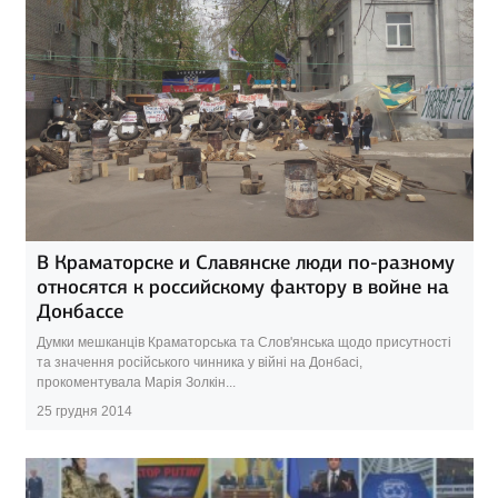
В Краматорске и Славянске люди по-разному
относятся к российскому фактору в войне на
Донбассе
Думки мешканців Краматорська та Слов'янська щодо присутності
та значення російського чинника у війні на Донбасі,
прокоментувала Марія Золкін...
25 грудня 2014