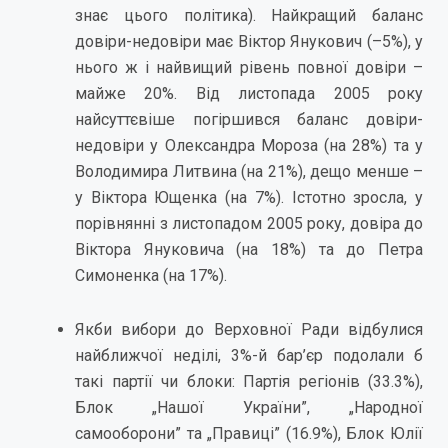
знає цього політика). Найкращий баланс
довіри-недовіри має Віктор Янукович (–5%), у
нього ж і найвищий рівень повної довіри –
майже 20%. Від листопада 2005 року
найсуттєвіше погіршився баланс довіри-
недовіри у Олександра Мороза (на 28%) та у
Володимира Литвина (на 21%), дещо менше –
у Віктора Ющенка (на 7%). Істотно зросла, у
порівнянні з листопадом 2005 року, довіра до
Віктора Януковича (на 18%) та до Петра
Симоненка (на 17%).
Якби вибори до Верховної Ради відбулися
найближчої неділі, 3%-й бар’єр подолали б
такі партії чи блоки: Партія регіонів (33.3%),
Блок „Нашої України”, „Народної
самооборони” та „Правиці” (16.9%), Блок Юлії