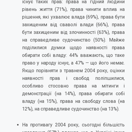
існує таких прав: права на гідний людини
рівень життя (71%), права чинити вплив на
рішення, які ухвалює влада (69%), права бути
захищеним від сваволі влади (66%), права
бути захищеним від злочинності (63%), права
на справедливе судочинство (50%). Майже
поділилися думки щодо наявності права
обирати собі владу: 44% вважають, що таке
право у народу існує, а 47% — що його немає.
Якщо порівняти з травнем 2004 року, оцінки
наявності прав і свобод поліпшилися,
особливо стосовно права на мітинги і
демонстрації (на 14%), права обирати собі
владу (на 15%), права на свободу слова (на
12%), на справедливе судочинство (на 13%).
На противагу 2004 року, сьогодні більшість