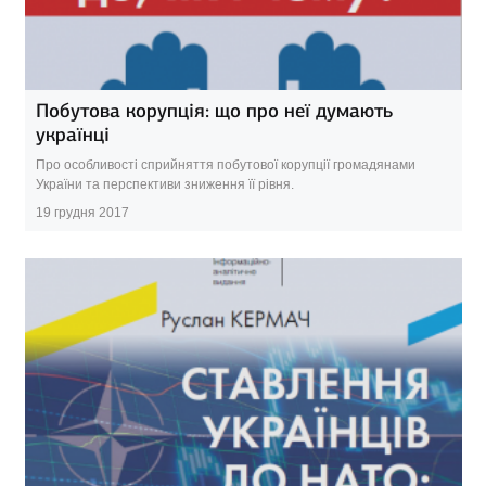
Побутова корупція: що про неї думають
українці
Про особливості сприйняття побутової корупції громадянами
України та перспективи зниження її рівня.
19 грудня 2017