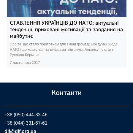
СТАВЛЕННЯ УКРАЇНЦІВ ДО НАТО: актуальні
тенденції, приховані мотивації та завдання на
майбутнє
Про те, що стало поштовхом для зміни громадської думки щодо
НАТО і що ховається за цифрами підтримки Альянсу - у статті
Руслана Кермача
7 листопада 2017
Контакти
+38 (050) 444-33-46
+38 (044) 331-67-61
dif@dif.org.ua