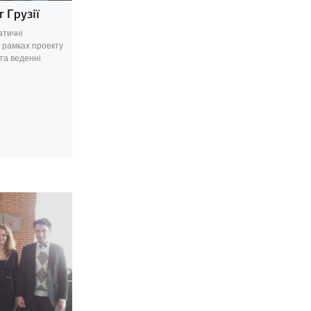
 Грузії
атичні
 у рамках проекту
 та веденні