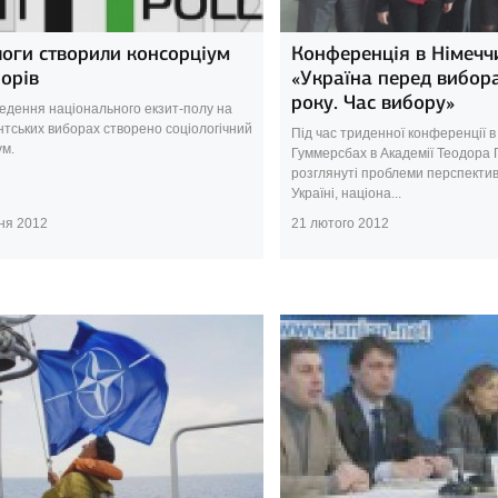
логи створили консорціум
Конференція в Німечч
орів
«Україна перед вибор
року. Час вибору»
едення нацiонального екзит-полу на
тських виборах створено соцiологiчний
Під час триденної конференції в 
ум.
Гуммерсбах в Академії Теодора 
розглянуті проблеми перспектив
Україні, націона...
ня 2012
21 лютого 2012