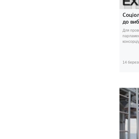
Соціо
до виб
Для пров
парламен
консорці
14 берез