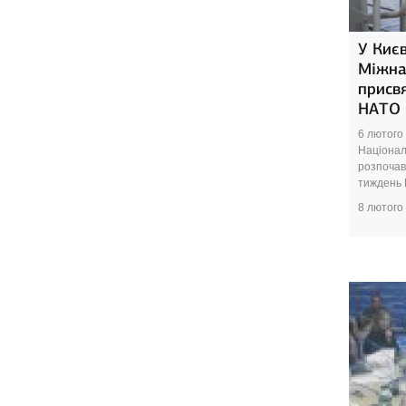
У Києв
Міжна
присвя
НАТО
6 лютого 
Націонал
розпочав
тиждень Н
8 лютого