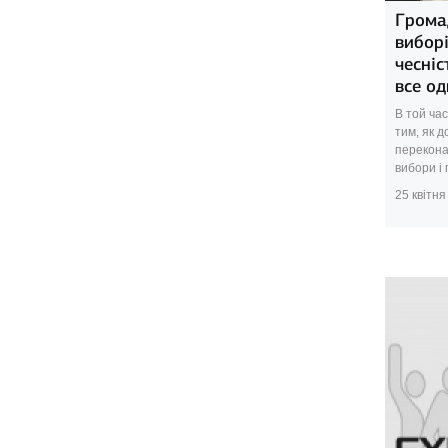
Громад
виборі
чесніс
все од
В той ча
тим, як 
перекона
вибори і 
25 квітня