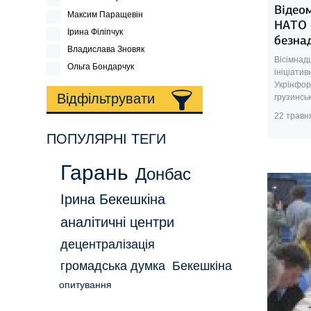
Відеом
Максим Паращевін
НАТО 
Ірина Філіпчук
безна
Владислава Зновяк
Вісімнад
Ольга Бондарчук
ініціатив
Укрінформ
Відфільтрувати
грузинськ.
22 травн
ПОПУЛЯРНІ ТЕГИ
Гарань
Донбас
Ірина Бекешкіна
аналітичні центри
децентралізація
громадська думка
Бекешкіна
опитування