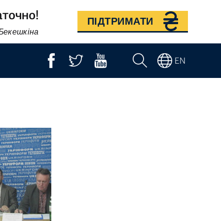
аточно!
ПІДТРИМАТИ
 Бекешкіна
EN