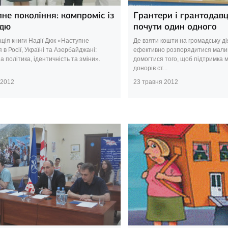
не покоління: компроміс із
Грантери і грантодавц
дю
почути один одного
ція книги Надії Дюк «Наступне
Де взяти кошти на громадську ді
 в Росії, Україні та Азербайджані:
ефективно розпорядитися мали
 політика, ідентичність та зміни».
домогтися того, щоб підтримка 
донорів ст...
 2012
23 травня 2012