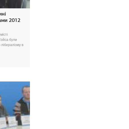
ині
ами 2012
місті
Гойса були
 лібералізму в