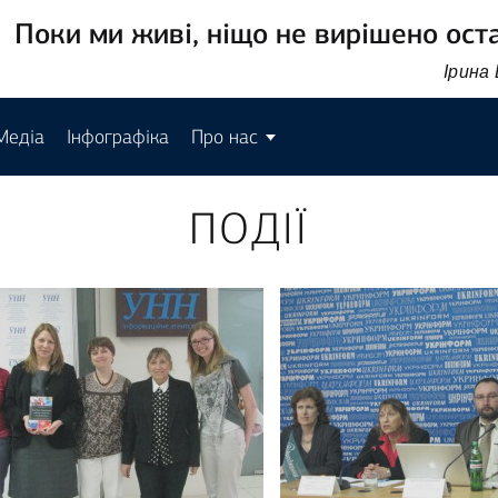
Поки ми живі, ніщо не вирішено ост
Ірина
Медіа
Інфографіка
Про нас
ПОДІЇ