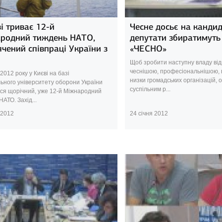
і триває 12-й
Чесне досьє на кандид
родний тиждень НАТО,
депутати збиратимуть 
чений співпраці України з
«ЧЕСНО»
Щоб зробити наступну владу ві
чеснішою, професіональнішою, 
2012 року у Києві на базі
низки громадських організацій, о
ьного університету оборони України
суспільним р...
ся щорічний, уже 12-й Міжнародний
АТО. Захід...
 2012
24 січня 2012