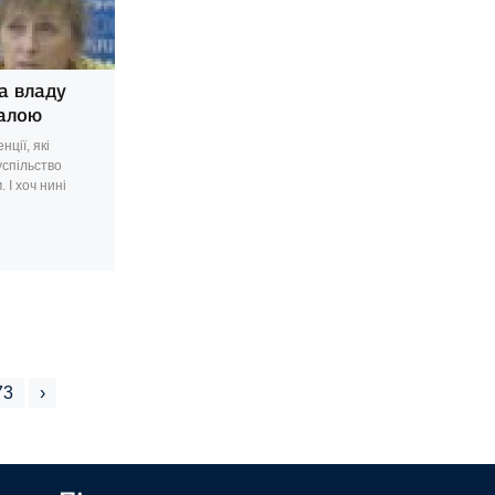
а владу
валою
ції, які
спільство
 І хоч нині
73
›