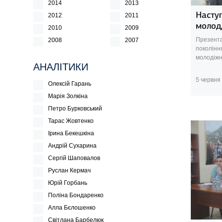
2014
2013
Наступ
2012
2011
молод
2010
2009
Презента
2008
2007
покоління
молодіжна
АНАЛІТИКИ
5 червня
Олексій Гарань
Марія Золкіна
Петро Бурковський
Тарас Жовтенко
Ірина Бекешкіна
Андрій Сухарина
Сергій Шаповалов
Руслан Кермач
Юрій Горбань
Поліна Бондаренко
Алла Бєлошенко
Світлана Барбелюк