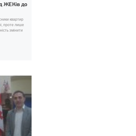
д ЖЕКів до
сники квартир
і, проте лише
ність змінити