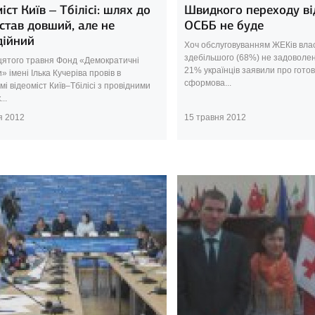
іст Київ – Тбілісі: шлях до
Швидкого переходу ві
став довший, але не
ОСББ не буде
дійний
Хоч обслуговуванням ЖЕКів вла
здебільшого (68%) не задоволен
цятого травня Фонд «Демократичні
21% українців заявили про готов
и» імені Ілька Кучеріва провів в
сформова...
і відеоміст Київ–Тбілісі з провідними
..
я 2012
15 травня 2012