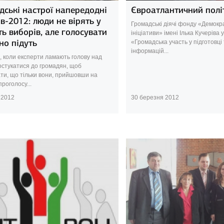
ські настрої напередодні
Євроатлантичний політ
в-2012: люди не вірять у
Громадські діячі фонду «Демокр
ть виборів, але голосувати
ініціативи» імені Ілька Кучеріва
но підуть
«Громадська участь у підготовці
інформацій...
с, коли експерти ламають голову над
достукатися до громадян, щоб
ти, що тільки вони, прийшовши на
проголосу...
 2012
30 березня 2012