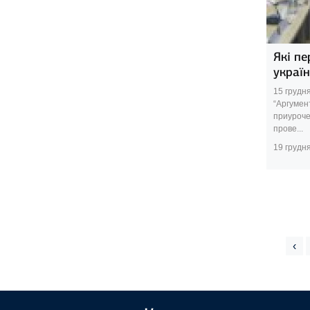
Які пе
україн
15 грудня
“Аргумент
приуроче
прове...
19 грудн
‹