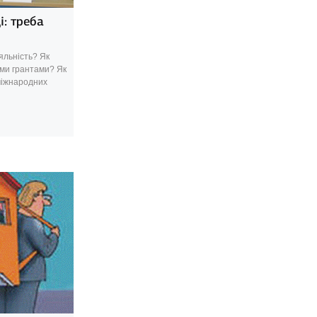
і: треба
яльність? Як
ми грантами? Як
міжнародних