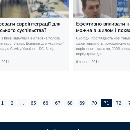
реваги євроінтеграції для
Ефективно впливати н
ського суспільства?
можна з шилом і пох
 в Києві відбулася експертна толока
Cьогодні проглядають нові тенден
и європеїзації. Довідник для українця”,
характеризують громадянське су
на до Саміту Україна – ЄС. Захід
порівняно з, скажімо, 2005 роком.
перед громадсь...
я 2011
6 червня 2011
1
2
...
65
66
67
68
69
70
71
72