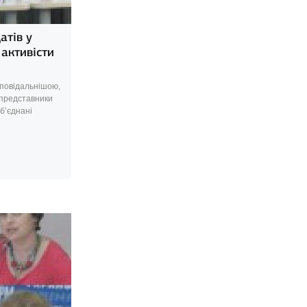
атів у
активісти
дповідальнішою,
представники
б’єднані