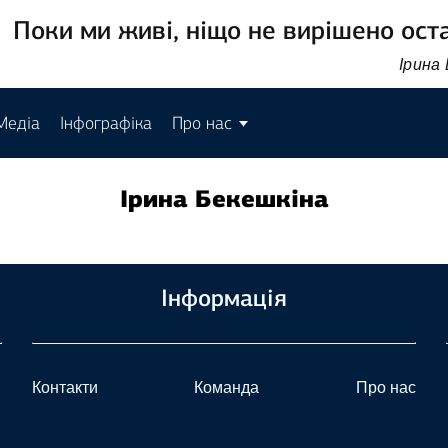
Поки ми живі, ніщо не вирішено ост
Ірина
Медіа
Інфографіка
Про нас
Ірина Бекешкіна
Інформація
Контакти
Команда
Про нас