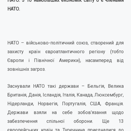
НАТО. 3 10 найбільших економік світу 6 є членами
НАТО.
НАТО – військово-політичний союз, створений для
захисту країн євроатлантичного регіону (тобто
Європи і Північної Америки), насамперед від
зовнішніх загроз.
Заснували НАТО такі держави – Бельгія, Велика
Британія, Данія, Ісландія, Італія, Канада, Люксембург,
Нідерланди, Норвегія, Португалія, США, Франція.
Держави взяли на себе зобов’язання щодо
забезпечення спільної оборони. Ще 13
європейських країн та Туреччина приєдналися до