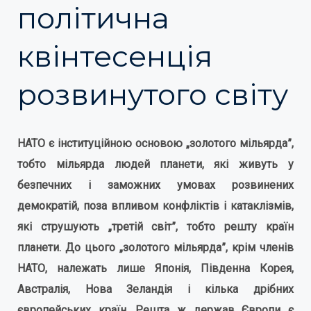
політична
квінтесенція
розвинутого світу
НАТО є інституційною основою „золотого мільярда”,
тобто мільярда людей планети, які живуть у
безпечних і заможних умовах розвинених
демократій, поза впливом конфліктів і катаклізмів,
які струшують „третій світ”, тобто решту країн
планети. До цього „золотого мільярда”, крім членів
НАТО, належать лише Японія, Південна Корея,
Австралія, Нова Зеландія і кілька дрібних
європейських країн. Решта ж держав Європи є