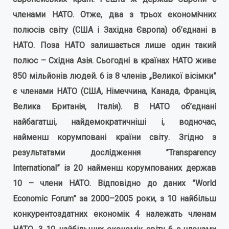
членами НАТО. Отже, два з трьох економічних
полюсів світу (США і Західна Європа) об’єднані в
НАТО. Поза НАТО залишається лише один такий
полюс – Східна Азія. Сьогодні в країнах НАТО живе
850 мільйонів людей. 6 із 8 членів „Великої вісімки”
є членами НАТО (США, Німеччина, Канада, Франція,
Велика Британія, Італія). В НАТО об’єднані
найбагатші, найдемократичніші і, водночас,
найменш корумповані країни світу. Згідно з
результатами дослідження ”Transparency
International”
і
з 20 найменш корумпованих держав
10 – члени НАТО. Відповідно до даних ”World
Economic Forum” за 2000–2005 роки, з 10 найбільш
конкурентоздатних економік 4 належать членам