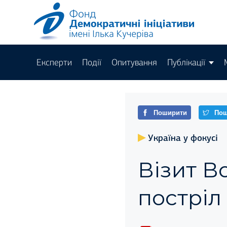
Експерти
Події
Опитування
Публікації
Поширити
Пош
Україна у фокусі
Візит В
постріл