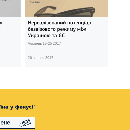
д
Нереалізований потенціал
безвізового режиму між
Україною та ЄС
Червень 19-25 2017
26 червня 2017
їна у фокусі"
ене!