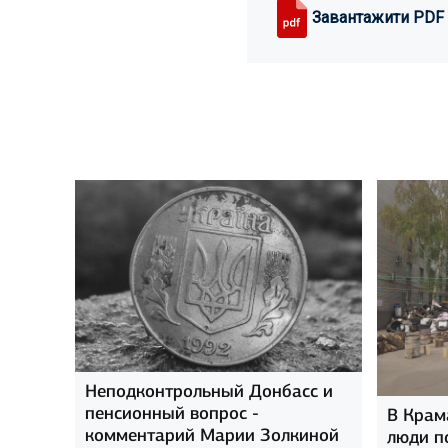
Завантажити PDF
Неподконтрольный Донбасс и
пенсионный вопрос -
В Крам
комментарий Марии Золкиной
люди п