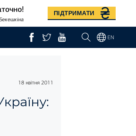
аточно!
ПІДТРИМАТИ
 Бекешкіна
EN
18 квітня 2011
країну: