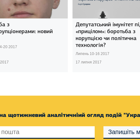
ба з
Депутатський імунітет пі
рупціонерами: новий
«прицілом»: боротьба з
корупцією чи політична
технологія?
4-20 2017
Липень 10-16 2017
 2017
17 липня 2017
на щотижневий аналітичніий огляд подій "Укра
Запишіть м