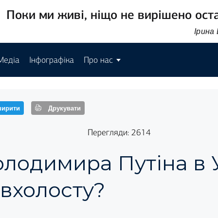
Поки ми живі, ніщо не вирішено ост
Ірина
Медіа
Інфографіка
Про нас
ирити
Друкувати
Перегляди: 2614
олодимира Путіна в У
 вхолосту?