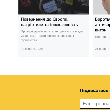
Повернення до Європи:
Бороть
патріотизм та інклюзивність
антико
виток
Провідні українські інтелектуали про засади
української політичної нації, держави і
Серпень 1
суспільства.
23 серпня 2020
21 серпня
Підписатись 