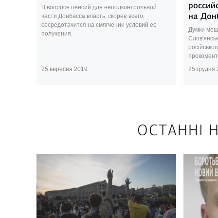
россий
В вопросе пенсий для неподконтрольной
на Дон
части Донбасса власть, скорее всего,
сосредотачится на смягчении условий ее
Думки меш
получения.
Слов'янсь
російськог
прокоменту
25 вересня 2019
25 грудня
ОСТАННІ Н