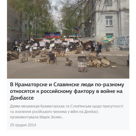
В Краматорске и Славянске люди по-разному
относятся к российскому фактору в войне на
Донбассе
Думки мешканців Краматорська та Слов'янська щодо присутності
та значення російського чинника у війні на Донбасі,
прокоментувала Марія Золкін...
25 грудня 2014