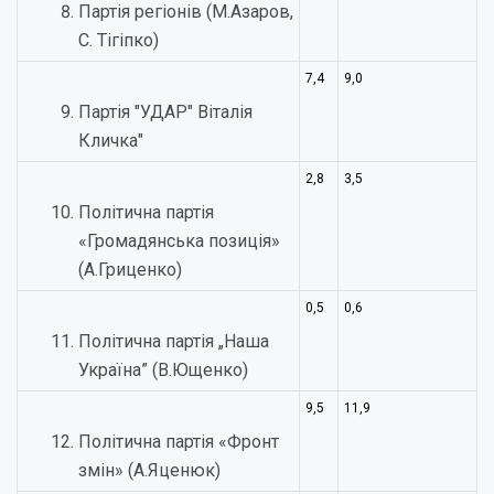
Партія регіонів (М.Азаров,
С. Тігіпко)
7,4
9,0
Партія "УДАР" Віталія
Кличка"
2,8
3,5
Політична партія
«Громадянська позиція»
(А.Гриценко)
0,5
0,6
Політична партія „Наша
Україна” (В.Ющенко)
9,5
11,9
Політична партія «Фронт
змін» (А.Яценюк)