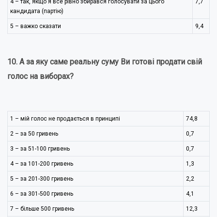
4 – так, якщо я все рівно збирався голосувати за цього
7,7
кандидата (партію)
5 – важко сказати
9,4
10. А за яку саме реальну суму Ви готові продати свій
голос на виборах?
1 – мій голос не продається в принципі
74,8
2 – за 50 гривень
0,7
3 – за 51-100 гривень
0,7
4 – за 101-200 гривень
1,3
5 – за 201-300 гривень
2,2
6 – за 301-500 гривень
4,1
7 – більше 500 гривень
12,3