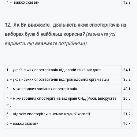
4 – важко сказати
12,9
12. Як Ви вважаєте, діяльність яких спостерігачів на
виборах була б найбільш корисна
?
(зазначте усі
варіанти, які вважаєте потрібними)
1 – українських спостерігачів від партій та кандидатів
34,1
2 – українських спостерігачів від громадських організацій
35,2
3 – міжнародних західних спостерігачів
40,1
4 – міжнародних спостерігачів від країн СНД (Росії, Білорусі та
20,5
ін.)
5 – від усіх спостерігачів немає жодної користі
21,2
6 – важко сказати
10,7