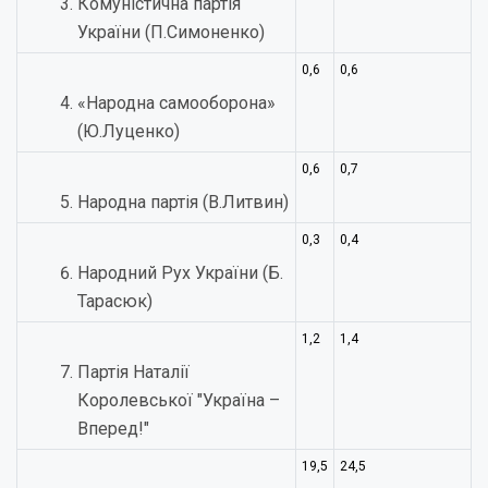
Комуністична партія
України (П.Симоненко)
0,6
0,6
«Народна самооборона»
(Ю.Луценко)
0,6
0,7
Народна партія (В.Литвин)
0,3
0,4
Народний Рух України (Б.
Тарасюк)
1,2
1,4
Партія Наталії
Королевської "Україна –
Вперед!"
19,5
24,5