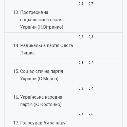
0,5
0,7
Прогресивна
соціалістична партія
України (Н.Вітренко)
0,3
0,3
Радикальна партія Олега
Ляшка
0,3
0,4
Соціалістична партія
України (О.Мороз)
0,3
0,4
Українська народна
партія (Ю.Костенко)
2,4
2,6
Голосував би за іншу