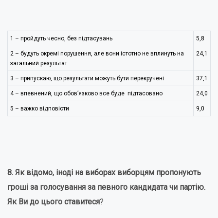
1 – пройдуть чесно, без підтасувань
5,8
2 – будуть окремі порушення, але вони істотно не вплинуть на
24,1
загальний результат
3 – припускаю, що результати можуть бути перекручені
37,1
4 – впевнений, що обов’язково все буде підтасовано
24,0
5 – важко відповісти
9,0
8.
Як відомо, іноді на виборах виборцям пропонують
гроші за голосування за певного кандидата чи партію.
Як Ви до цього ставитеся
?