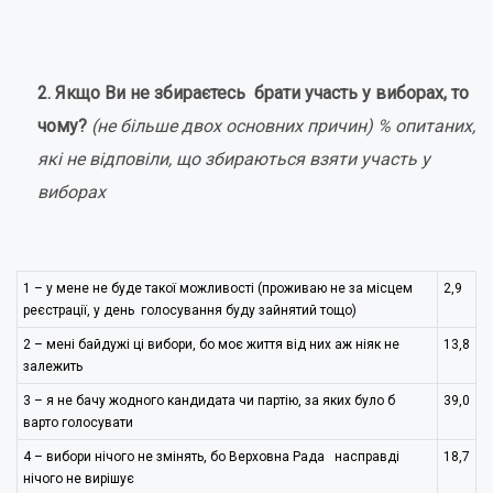
2. Якщо Ви не збираєтесь брати участь у виборах, то
чому?
(не більше двох
основних
причин)
% опитаних,
які не відповіли, що збираються взяти участь у
виборах
1 – у мене не буде такої можливості (проживаю не за місцем
2,9
реєстрації, у день голосування буду зайнятий тощо)
2 – мені байдужі ці вибори, бо моє життя від них аж ніяк не
13,8
залежить
3 – я не бачу жодного кандидата чи партію, за яких було б
39,0
варто голосувати
4 – вибори нічого не змінять, бо Верховна Рада насправді
18,7
нічого не вирішує