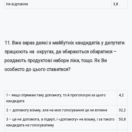
Не відповіли
3,8
11. Вже зараз деякі з майбутніх кандидатів у депутати
працюють на округах, де збираються обиратися –
роздають продуктові набори ліки, тощо. Як Ви
особисто до цього ставитеся?
1– якщо отримаю таку допомогу, то й проголосую за цього
4,2
кандидата
2 – допомогу візьму, але на моє голосування це не вплине
32,2
3 – це не допомога, а підкуп, і «допомогу» не візьму, і за такого
50,8
кандидата не голосуватиму