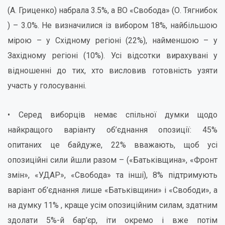
(А. Гриценко) набрала 3.5%, а ВО «Свобода» (О. Тягнибок
) – 3.0%. Не визначилися із вибором 18%, найбільшою
мірою – у Східному регіоні (22%), найменшою – у
Західному регіоні (10%). Усі відсотки вирахувані у
відношенні до тих, хто висловив готовність узяти
участь у голосуванні.
• Серед виборців немає спільної думки щодо
найкращого варіанту об’єднання опозиції: 45%
опитаних це байдуже, 22% вважають, щоб усі
опозиційні сили йшли разом – («Батьківщина», «Фронт
змін», «УДАР», «Свобода» та інші), 8% підтримують
варіант об’єднання лише «Батьківщини» і «Свободи», а
на думку 11% , краще усім опозиційним силам, здатним
здолати 5%-й бар’єр, іти окремо і вже потім