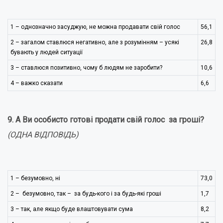
1 – однозначно засуджую, не можна продавати свій голос
56,1
2 – загалом ставлюся негативно, але з розумінням – усякі
26,8
бувають у людей ситуації
3 – ставлюся позитивно, чому б людям не заробити?
10,6
4 – важко сказати
6,6
9. А Ви особисто готові продати свій голос за гроші?
(ОДНА ВІДПОВІДЬ)
1 – безумовно, ні
73,0
2 – безумовно, так – за будь-кого і за будь-які гроші
1,7
3 – так, але якщо буде влаштовувати сума
8,2