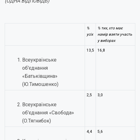
(ОДНА ВІДПОВІДЬ)
%
% тих, хто має
усіх
намір взяти участь
у виборах
13,5
16,8
Всеукраїнське
об'єднання
«Батьківщина»
(Ю.Тимошенко)
2,5
3,0
Всеукраїнське
об'єднання «Свобода»
(О.Тягнибок)
4,4
5,6