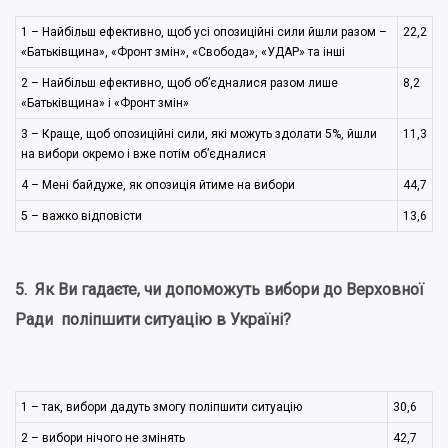
1 – Найбільш ефективно, щоб усі опозиційні сили йшли разом –
22,2
«Батьківщина», «Фронт змін», «Свобода», «УДАР» та інші
2 – Найбільш ефективно, щоб об’єдналися разом лише
8,2
«Батьківщина» і «Фронт змін»
3 – Краще, щоб опозиційні сили, які можуть здолати 5%, йшли
11,3
на вибори окремо і вже потім об’єдналися
4 – Мені байдуже, як опозиція йтиме на вибори
44,7
5 – важко відповісти
13,6
5. Як Ви гадаєте, чи допоможуть вибори до Верховної
Ради поліпшити ситуацію в Україні?
1 – так, вибори дадуть змогу поліпшити ситуацію
30,6
2 – вибори нічого не змінять
42,7