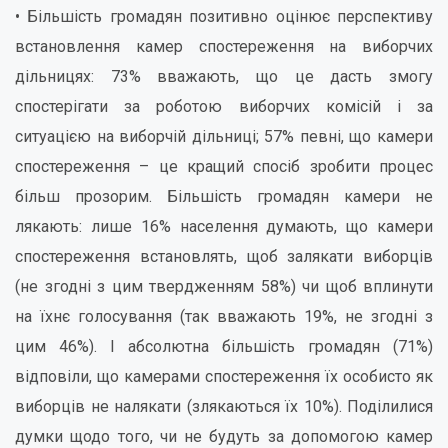
• Більшість громадян позитивно оцінює перспективу
встановлення камер спостереження на виборчих
дільницях: 73% вважають, що це дасть змогу
спостерігати за роботою виборчих комісій і за
ситуацією на виборчій дільниці; 57% певні, що камери
спостереження – це кращий спосіб зробити процес
більш прозорим. Більшість громадян камери не
лякають: лише 16% населення думають, що камери
спостереження встановлять, щоб залякати виборців
(не згодні з цим твердженням 58%) чи щоб вплинути
на їхнє голосування (так вважають 19%, не згодні з
цим 46%). І абсолютна більшість громадян (71%)
відповіли, що камерами спостереження їх особисто як
виборців не налякати (злякаються їх 10%). Поділилися
думки щодо того, чи не будуть за допомогою камер