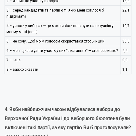
2 – я звик до участі у виборах
18,3
3 – серед кандидатів та партій є ті, яких мені хотілося б
22,1
підтримати
4 – участь у виборах — це можливість вплинути на ситуацію у
10,7
моєму місті (селі)
5 – не хочу, щоб моїм голосом скористався хтось інший
33,8
6 – мені цікаво узяти участь у цих “змаганнях” — хто переможе?
4,4
7 – інше
0,0
8 – важко сказати
1,1
4.
Якби найближчим часом відбувалися вибори до
Верховної Ради України і до виборчого бюлетеня були
включені такі партії, за яку партію Ви б проголосували?