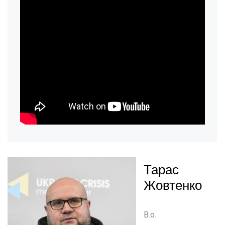
Тарас
Жовтенко
В.о.