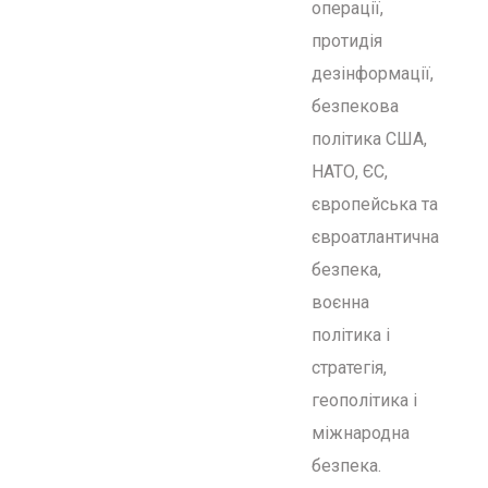
операції,
протидія
дезінформації,
безпекова
політика США,
НАТО, ЄС,
європейська та
євроатлантична
безпека,
воєнна
політика і
стратегія,
геополітика і
міжнародна
безпека.