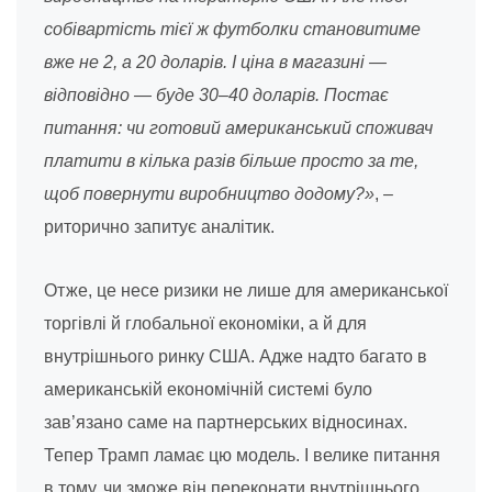
собівартість тієї ж футболки становитиме
вже не 2, а 20 доларів. І ціна в магазині —
відповідно — буде 30–40 доларів. Постає
питання: чи готовий американський споживач
платити в кілька разів більше просто за те,
щоб повернути виробництво додому?»
, –
риторично запитує аналітик.
Отже, це несе ризики не лише для американської
торгівлі й глобальної економіки, а й для
внутрішнього ринку США. Адже надто багато в
американській економічній системі було
зав’язано саме на партнерських відносинах.
Тепер Трамп ламає цю модель. І велике питання
в тому, чи зможе він переконати внутрішнього