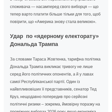
споживача — насамперед свого виборця — що
тепер варто платити більше тільки для того, щоб
повірити, що «Америка знову стала великою».
Удар по «ядерному електорату»
Дональда Трампа
За словами Тараса Жовтенка, тарифна політика
Дональда Трампа викликає тривогу не лише
серед його політичних опонентів, а й у лавах
самої Республіканської партії. Один із
найвпливовіших її представників, сенатор Тед
Круз, нещодавно попередив про серйозні
політичні ризики – зокрема, ймовірну поразку на
проміжних виборах 2026 року, якщо економіка