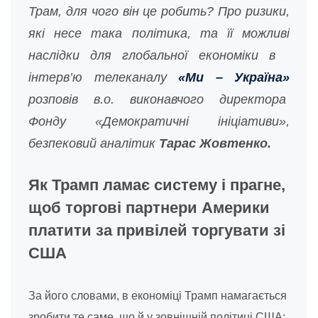
Трам, для чого він це робить? Про ризики,
які несе така політика, та її можливі
наслідки для глобальної економіки в
інтерв’ю телеканалу
«Ми – Україна»
розповів в.о. виконавчого директора
Фонду «Демократичні ініціативи»,
безпековий аналітик
Тарас Жовтенко.
Як Трамп ламає систему і прагне,
щоб торгові партнери Америки
платити за привілей торгувати зі
США
За його словами, в економіці Трамп намагається
зробити те саме, що й у зовнішній політиці США: