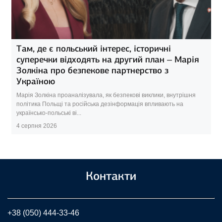
Там, де є польський інтерес, історичні
суперечки відходять на другий план – Марія
Золкіна про безпекове партнерство з
Україною
Марія Золкіна проаналізувала, як безпекові виклики, внутрішня
політика Польщі та російська дезінформація впливають на
українсько-польські ві...
4 серпня 2026
Контакти
+38 (050) 444-33-46