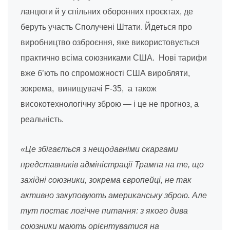
ланцюги й у спільних оборонних проєктах, де
беруть участь Сполучені Штати. Йдеться про
виробництво озброєння, яке використовується
практично всіма союзниками США. Нові тарифи
вже б’ють по спроможності США виробляти,
зокрема, винищувачі F-35, а також
високотехнологічну зброю — і це не прогноз, а
реальність.
«Це збігається з нещодавніми скаргами
представників адміністрації Трампа на те, що
західні союзники, зокрема європейці, не так
активно закуповують американську зброю. Але
тут постає логічне питання: з якого дива
союзники мають орієнтуватися на