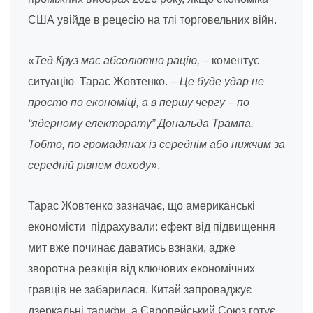
США увійде в рецесію на тлі торговельних війн.
«Тед Круз має абсолютно рацію,
– коментує
ситуацію Тарас Жовтенко. –
Це буде удар не
просто по економіці, а в першу чергу – по
“ядерному електорату” Дональда Трампа.
Тобто, по громадянах із середнім або нижчим за
середній рівнем доходу»
.
Тарас Жовтенко зазначає, що американські
економісти підрахували: ефект від підвищення
мит вже починає даватись взнаки, адже
зворотна реакція від ключових економічних
гравців не забарилася. Китай запроваджує
дзеркальні тарифи, а Європейський Союз готує