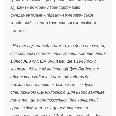
здійснити докорінну трансформацію
фундаментальних підвалин американської
зовнішньої, а тепер і зовнішньої економічної
політики.
«На думку Дональда Трампа, та його оточення,
вся система економічних і зовнішньополітичних
відносин, яку США будували ще з 1945 року,
зокрема під час адміністрації Джо Байдена, є
абсолютно хибною. Трамп підходить до
державної політики як бізнесмен – із дуже
специфічною бізнес-логікою. Для нього важливе
лише те, що монетизується, дає конкретні
гроші в бюджет. І якщо подивитися на
післявоєнну політику США, вона виглядає для