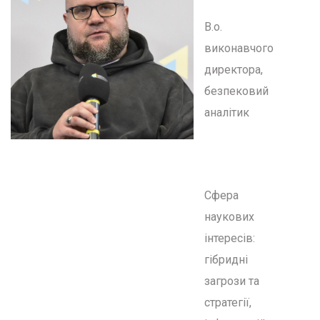
В.о.
виконавчого
директора,
безпековий
аналітик
Сфера
наукових
інтересів:
гібридні
загрози та
стратегії,