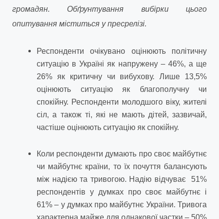
громадян. Обґрунтування вибірки цього
опитування міститься у пресрелізі.
Респонденти очікувано оцінюють політичну
ситуацію в Україні як напружену – 46%, а ще
26% як критичну чи вибухову. Лише 13,5%
оцінюють ситуацію як благополучну чи
спокійну. Респонденти молодшого віку, жителі
сіл, а також ті, які не мають дітей, зазвичай,
частіше оцінюють ситуацію як спокійну.
Коли респонденти думають про своє майбутнє
чи майбутнє країни, то їх почуття балансують
між надією та тривогою. Надію відчуває 51%
респондентів у думках про своє майбутнє і
61% – у думках про майбутнє України. Тривога
характерна майже для однакової частки – 50%