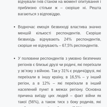
відчували гнів станом на момент опитування і
приблизно стільки ж – скоріше ні. Решта
вагаються з відповіддю.
Водночас емоція безвиході властива значно
меншій кількості респондентів. Скоріше
безвихідь відчувають 24% респондентів,
скоріше не відчувають – 67,5% респондентів.
У половини респондентів з умовно безпечних
регіонів є близькі друзі чи родичі, які переїхали
у зв’язку з війною. Так у 31% є родичі/друзі, які
переїхали в іншу країну, в 16,5% – у інший
регіон, а в 12% – які переїхали в інший
населений пункт в межах регіону. Основна
причина виїзду цих людей – факт війни як
такої (56%), а також тиск з боку родичів, які