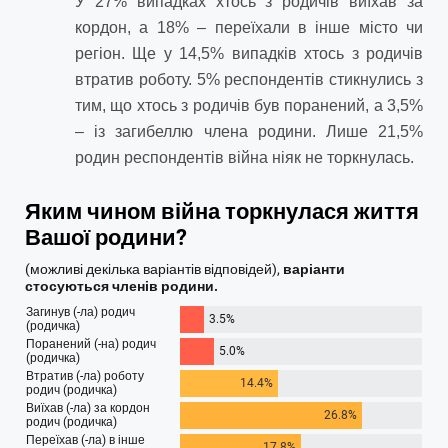
У 27% випадках хтось з родичів виїхав за
кордон, а 18% – переїхали в інше місто чи
регіон. Ще у 14,5% випадків хтось з родичів
втратив роботу. 5% респондентів стикнулись з
тим, що хтось з родичів був поранений, а 3,5%
– із загибеллю члена родини. Лише 21,5%
родин респондентів війна ніяк не торкнулась.