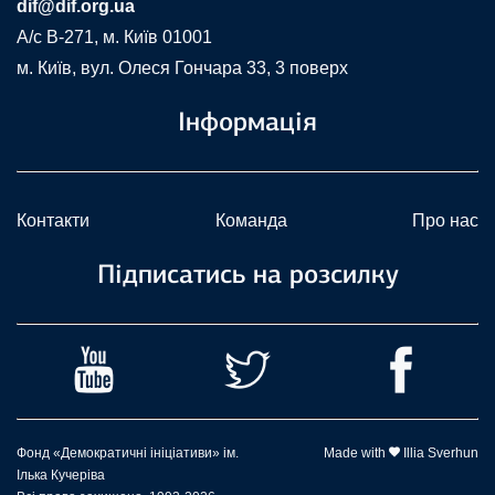
dif@dif.org.ua
A/c В-271, м. Київ 01001
м. Київ, вул. Олеся Гончара 33, 3 поверх
Інформація
Контакти
Команда
Про нас
Підписатись на розсилку
Фонд «Демократичні ініціативи» ім.
Made with
Illia Sverhun
Ілька Кучеріва