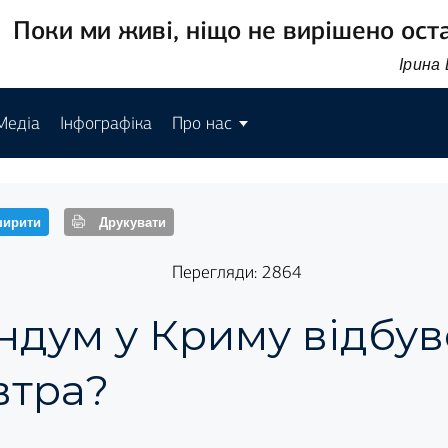
Поки ми живі, ніщо не вирішено ост
Ірина
Медіа
Інфографіка
Про нас
ирити
Друкувати
Перегляди: 2864
дум у Криму відбув
втра?