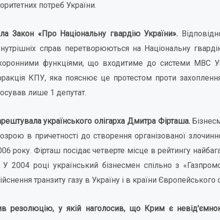
оритетних потреб України.
ла Закон «Про Національну гвардію України».
Відповідно
 внутрішніх справ перетворюються на Національну гварді
оронними функціями, що входитиме до системи МВС Ук
ракція КПУ, яка пояснює це протестом проти захоплення 
осував лише 1 депутат.
аарештувала українського олігарха Дмитра Фірташа.
Бізнес
озрою в причетності до створення організованої злочинно
06 року. Фірташ посідає четверте місце в рейтингу найбаг
. У 2004 році український бізнесмен спільно з «Газпро
йснення транзиту газу в Україну і в країни Європейського 
ив резолюцію,
у якій наголосив, що Крим є невід'ємно