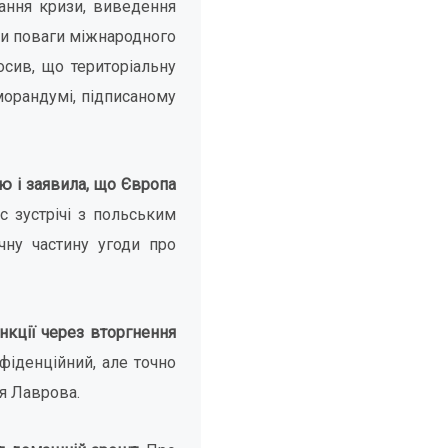
ання кризи, виведення
али поваги міжнародного
осив, що територіальну
морандумі, підписаному
ю і заявила, що Європа
с зустрічі з польським
чну частину угоди про
нкції через вторгнення
фіденційний, але точно
я Лаврова.