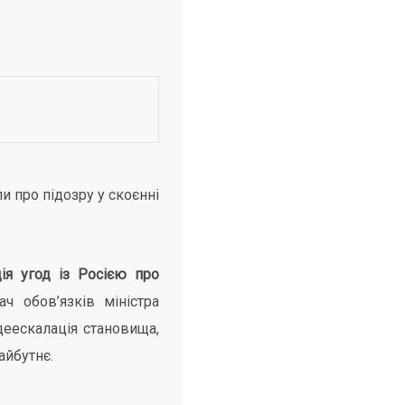
 про підозру у скоєнні
ія угод із Росією про
 обов’язків міністра
деескалація становища,
айбутнє.