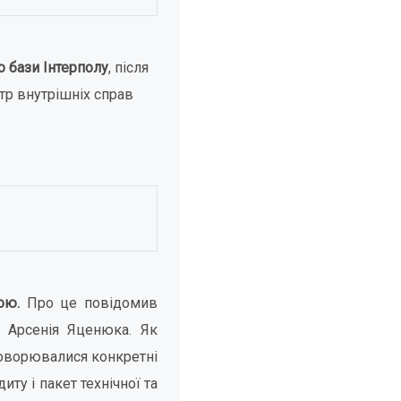
 бази Інтерполу
, після
стр внутрішніх справ
ою.
Про це повідомив
и Арсенія Яценюка. Як
говорювалися конкретні
ту і пакет технічної та