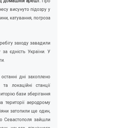
ід домашній арешт.
Про
есу висунуто підозру у
ни, катування, погроза
ебігу заходу завадили
 за єдність України. У
ти.
останні дні захоплено
та локаційні станції
риторію бази зберігання
а території аеродрому
іяни затопили ще один,
до Севастополя зайшли