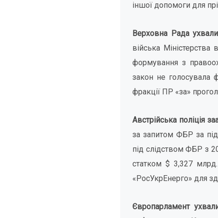
іншої допомоги для прі
Верховна Рада ухвали
війська Міністерства
формування з правоох
закон не голосувала ф
фракції ПР «за» прогол
Австрійська поліція з
за запитом ФБР за під
під слідством ФБР з 20
статком $ 3,327 млрд
«РосУкрЕнерго» для зді
Європарламент ухвал