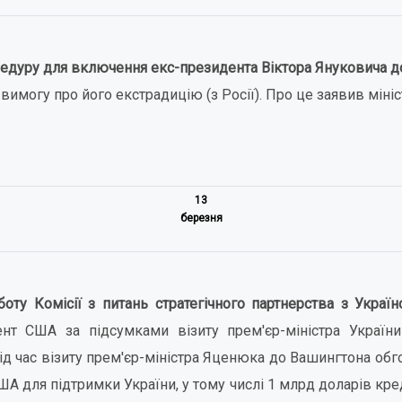
едуру для включення екс-президента Віктора Януковича до
вимогу про його екстрадицію (з Росії). Про це заявив міні
13
березня
ту Комісії з питань стратегічного партнерства з Україн
т США за підсумками візиту прем'єр-міністра Україн
д час візиту прем'єр-міністра Яценюка до Вашингтона об
А для підтримки України, у тому числі 1 млрд доларів креди