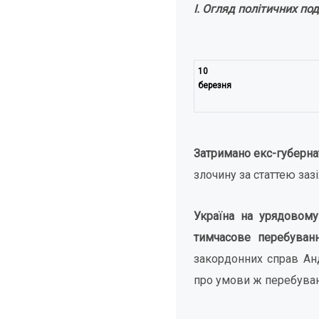
І. Огляд політичних по
10
березня
Затримано екс-губерна
злочину за статтею зазі
Україна на урядовому
тимчасове перебуван
закордонних справ Анд
про умови ж перебуван