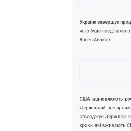
Україна завершує проц
чого буде пред`явлено 
Арсен Аваков.
США відновлюють робо
Державний департамен
стверджує Держдеп, пі
кроки, які вживають СШ