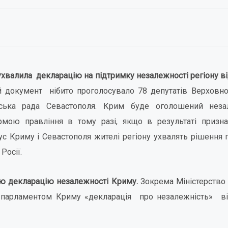
валила декларацію на підтримку незалежності регіону від 
й документ нібито проголосувало 78 депутатів Верховн
іська рада Севастополя. Крим буде оголошений не
мою правління в тому разі, якщо в результаті призн
с Криму і Севастополя жителі регіону ухвалять рішення
Росії.
ою декларацію незалежності Криму.
Зокрема Міністерство
 парламентом Криму «декларація про незалежність» в