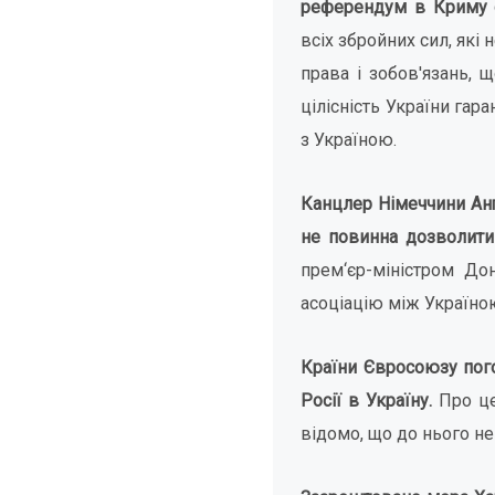
референдум в Криму 
всіх збройних сил, які
права і зобов'язань, 
цілісність України га
з Україною.
Канцлер Німеччини Анґ
не повинна дозволити 
прем‘єр-міністром До
асоціацію між Україно
Країни Євросоюзу пого
Росії в Україну.
Про це
відомо, що до нього н