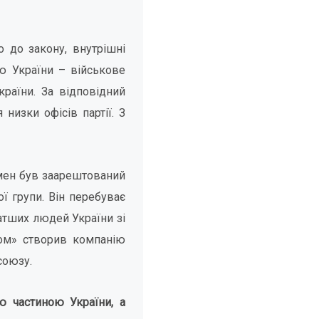
 до закону, внутрішні
ю України – військове
раїни. За відповідний
низки офісів партії. З
мен був заарештований
ї групи. Він перебуває
атших людей України зі
мом» створив компанію
союзу.
ю частиною України, а