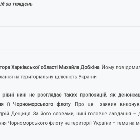
дій за тиждень
тора Харківської області Михайла Добкіна.
Йому повідомили
хання на територіальну цілісність України.
 рівні нині не розглядає таких пропозицій, як денонсац
ня її Чорноморського флоту
. Про це заявив виконувач
рій Дещиця. За його словами, нині головне завдання – 
ня Чорноморського флоту на території України – тема на м