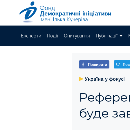
Експерти
Події
Опитування
Публікації
Поширити
Пош
Україна у фокусі
Референ
буде за