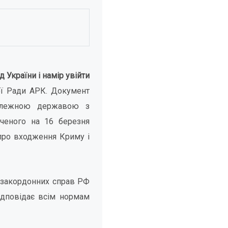
України і намір увійти
ої Ради АРК. Документ
залежною державою з
аченого на 16 березня
 про входження Криму і
 закордонних справ РФ
ідповідає всім нормам