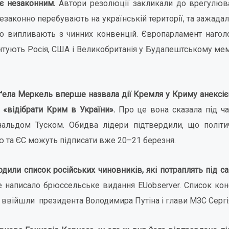
є незаконним.
Автори резолюції закликали до врегулюв
 незаконно перебувають на українській території, та зажад
що випливають з чинних конвенцій. Європарламент нагол
рантують Росія, США і Великобританія у Будапештському ме
ела Меркель вперше назвала дії Кремля у Криму анексіє
«відібрати Крим в України».
Про це вона сказала під ча
нальдом Туском. Обидва лідери підтвердили, що політи
ю та ЄС можуть підписати вже 20–21 березня.
дили список російських чиновників, які потраплять під са
 написало брюссельське видання ЕUobserver. Список кон
е ввійшли президента Володимира Путіна і глави МЗС Сергі