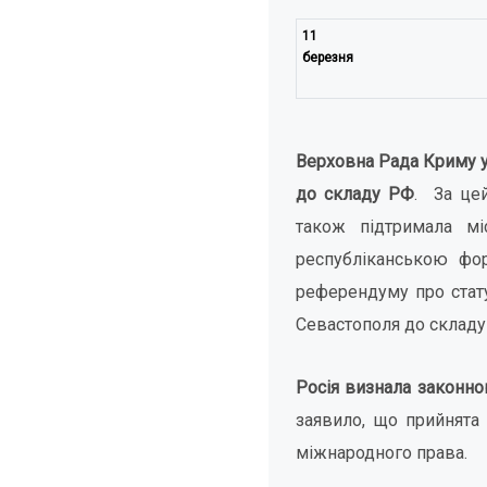
11
березня
Верховна Рада Криму ух
до складу РФ
. За це
також підтримала м
республіканською фор
референдуму про стату
Севастополя до складу 
Росія визнала законн
заявило, що прийнята
міжнародного права.