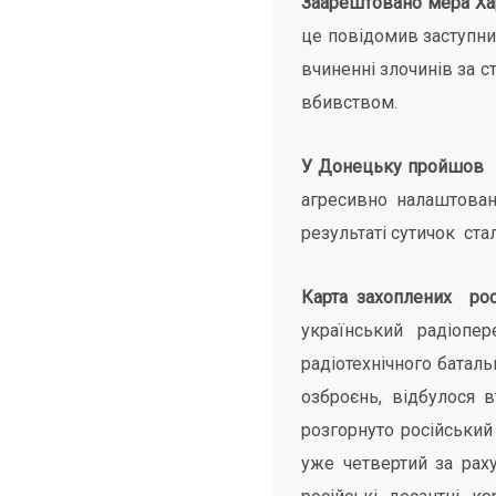
Заарештовано мера Хар
це повідомив заступни
вчиненні злочинів за с
вбивством.
У Донецьку пройшов мі
агресивно налаштовані
результаті сутичок ста
Карта захоплених рос
український радіопе
радіотехнічного баталь
озброєнь, відбулося 
розгорнуто російський
уже четвертий за рах