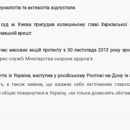
налістів та активістів відпустили.
 суд м. Києва присудив колишньому главі Харківської
омашній арешт.
 час масових акцій протесту з 30 листопада 2013 року зро
рес-службі Міністерства охорони здоров’я.
утік із України, виступив у російському Ростові-на-Дону із
ть, а також заявив, що вважає себе легітимним главо
біцяє повернутися в Україну, «як тільки дозволять обстав