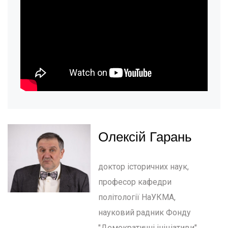
Олексій Гарань
доктор історичних наук,
професор кафедри
політології НаУКМА,
науковий радник Фонду
"Демократичні ініціативи"