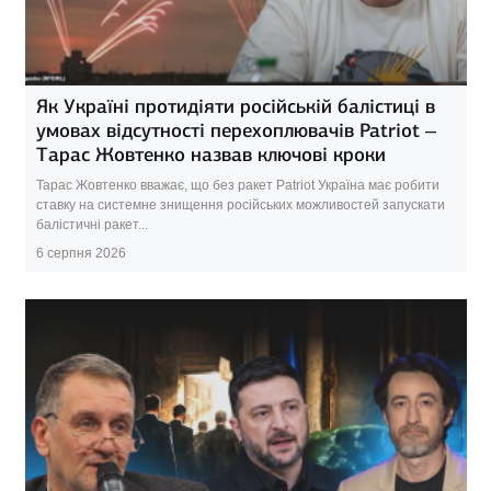
Як Україні протидіяти російській балістиці в
умовах відсутності перехоплювачів Patriot –
Тарас Жовтенко назвав ключові кроки
Тарас Жовтенко вважає, що без ракет Patriot Україна має робити
ставку на системне знищення російських можливостей запускати
балістичні ракет...
6 серпня 2026