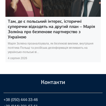
Там, де є польський інтерес, історичні
суперечки відходять на другий план – Марія
Золкіна про безпекове партнерство з
Україною
Марія Золкіна проаналізувала, як безпекові виклики, внутрішня
політика Польщі та російська дезінформація впливають на
українсько-польські ві...
4 серпня 2026
Контакти
+38 (050) 444-33-46