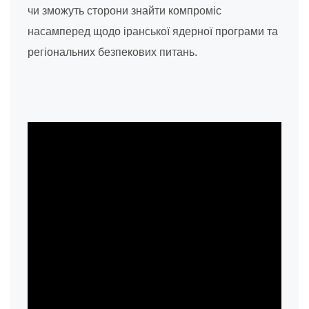
чи зможуть сторони знайти компроміс
насамперед щодо іранської ядерної програми та
регіональних безпекових питань.