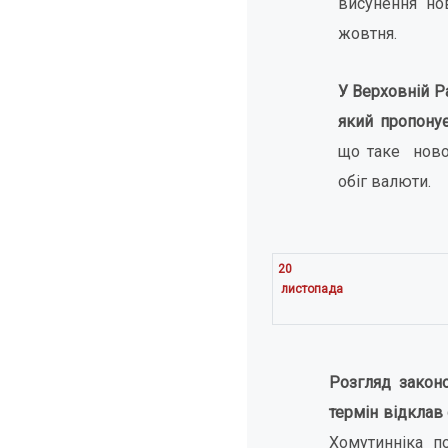
висунення нов
жовтня.
У Верховній Ра
який пропонує
що таке ново
обіг валюти.
20
листопада
Розгляд закон
термін відклав
Хомутинніка п