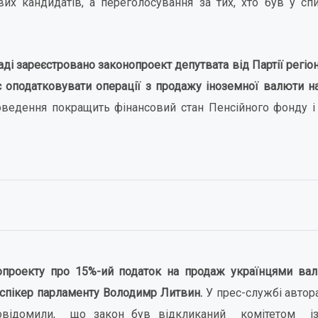
их кандидатів, а переголосування за тих, хто був у сп
ді зареєстровано законопроект депутвата від Партії регіоні
 оподатковувати операції з продажу іноземної валюти н
ведення покращить фінансовий стан Пенсійного фонду 
опроекту про 15%-ий податок на продаж українцями ва
 спікер парламенту Володимр Литвин.
У прес-службі автор
овідомили, що закон був відкликаний комітетом із 