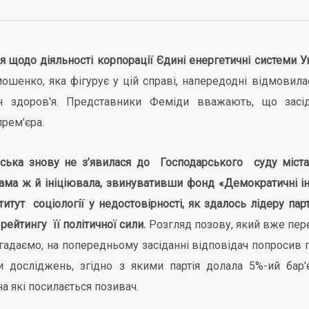
я щодо діяльності корпорації Єдині енергетичні системи У
шенко, яка фігурує у цій справі, напередодні відмовила
н здоров'я. Представники Феміди вважають, що зас
прем'єра.
ська знову не з’явилася до Господарського суду міста
 сама ж й ініціювала, звинувативши фонд «Демократичні ін
итут соціології у недостовірності, як здалось лідеру парт
ейтингу її політичної сили.
Розгляд позову, який вже пер
агадаємо, на попередньому засіданні відповідач попросив 
и досліджень, згідно з якими партія долала 5%-ий бар
а які посилається позивач.