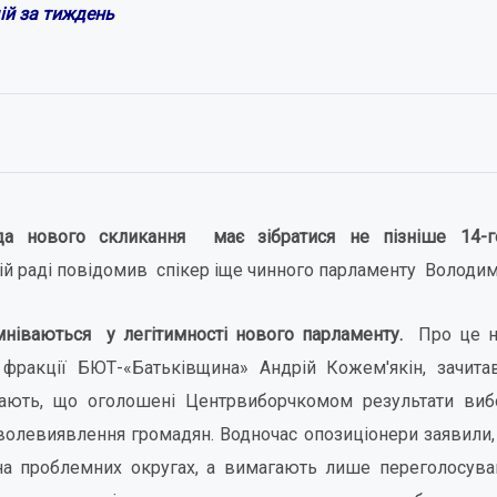
дій за тиждень
да нового скликання має зібратися не пізніше 14-
й раді повідомив спікер іще чинного парламенту Володим
мніваються у легітимності нового парламенту.
Про це на
 фракції БЮТ-«Батьківщина» Андрій Кожем'якін, зачита
ають, що оголошені Центрвиборчкомом результати виб
олевиявлення громадян. Водночас опозиціонери заявили,
на проблемних округах, а вимагають лише переголосува