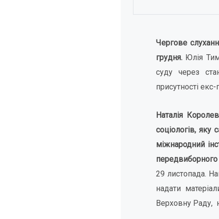
Чергове слуханн
грудня.
Юлія Тимо
суду через ста
присутності екс-
Наталія Королев
соціологів, яку
міжнародний інст
передвиборного р
29 листопада. Н
надати матеріал
Верховну Раду, н