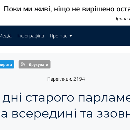
Поки ми живі, ніщо не вирішено ост
Ірина
Медіа
Інфографіка
Про нас
ирити
Друкувати
Перегляди: 2194
 дні старого парламе
а всередині та ззовн