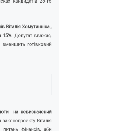
исках кандидатів 28-го
в Віталія Хомутинніка ,
а 15%.
Депутат вважає,
і зменшить готівковий
люти на невизначений
а законопроекту Віталія
питань фінансів, аби