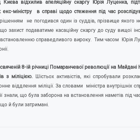
д Києва відхилив апеляційну скаргу Юрія Луценка, пі
 екс-міністру в справі щодо стеження під час розсліду
рішенням не погодився один із суддів, прізвище якого н
 що захист подаватиме касаційну скаргу до суду вищої інс
 встановленню справедливого вироку. Тим часом Юрія Лу
нії.
рисвяченій 8-ій річниці Помаранчевої революції на Майдані
ів з міліцією.
Шістьох активістів, які спробували розкла
нне віддлення міліції. За словами міністра внутрішніх сп
ії знали, що була заборона на встановлення наметів під час
 що й були затримані.