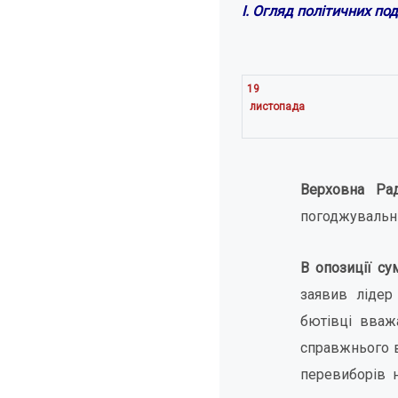
І. Огляд політичних по
19
листопада
Верховна Ра
погоджувальні
В опозиції су
заявив лідер
бютівці вваж
справжнього в
перевиборів 