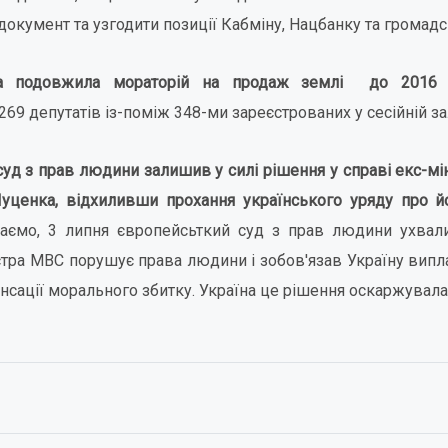
окумент та узгодити позиції Кабміну, Нацбанку та громадсь
а подовжила мораторій на продаж землі до 2016 
69 депутатів із-поміж 348-ми зареєстрованих у сесійній зал
уд з прав людини залишив у силі рішення у справі екс-мін
Луценка, відхиливши прохання українського уряду про 
аємо, 3 липня європейсьткий суд з прав людини ухвал
стра МВС порушує права людини і зобов'язав Україну вип
нсації морального збитку. Україна це рішення оскаржувала