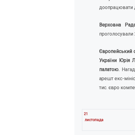
доопрацювати д
Верховна Рад
проголосували 2
Європейський с
України Юрія 
палатою.
Нагад
арешт екс-міні
тис. євро компе
21
листопада