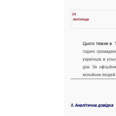
24
листопада
Цього тижня в У
годині громадян
українців в усь
дім. За офіційн
мільйони людей
І
І. Аналітична довідка