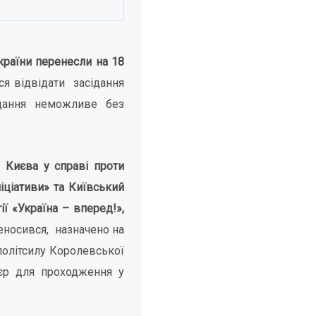
країни перенесли на 18
ся відвідати засідання
ідання неможливе без
 Києва у справі проти
іціативи» та Київський
ії «Україна – вперед!»,
еносився, назначено на
політсилу Королевської
'єр для проходження у