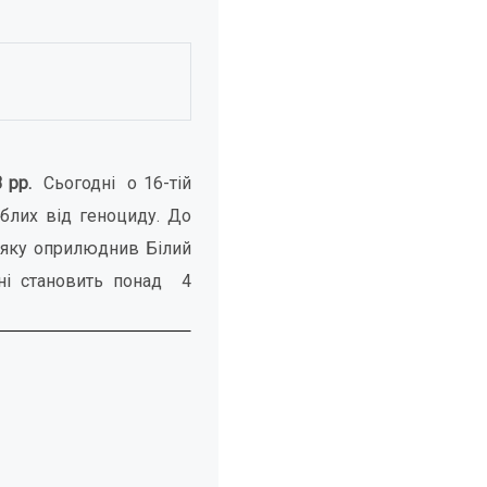
 рр.
Сьогодні о 16-тій
иблих від геноциду. До
, яку оприлюднив Білий
їні становить понад 4