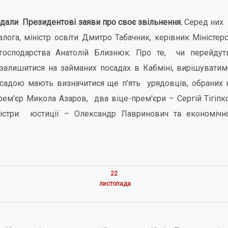
одали Президентові заяви про своє звільнення.
Серед них 
алога, міністр освіти Дмитро Табачник, керівник Міністер
господарства Анатолій Близнюк. Про те, чи перейду
залишитися на займаних посадах в Кабміні, вирішуватим
садою мають визначитися ще п’ять урядовців, обраних 
рем'єр Микола Азаров, два віце-прем'єри – Сергій Тігіпко
істри: юстиції – Олександр Лавринович та економічн
22
листопада