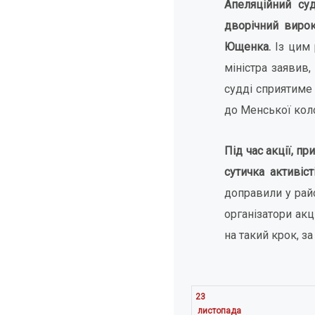
Апеляційний су
дворічний вирок
Ющенка.
Із цим 
міністра заявив,
судді сприятиме
до Менської коло
Під час акції, п
сутичка активіст
доправили у райо
організатори акц
на такий крок, за
23
листопада