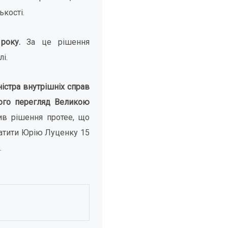
кості.
року.
За це рішення
і.
істра внутрішніх справ
його перегляд Великою
ив рішення протее, що
латити Юрію Луценку 15
.