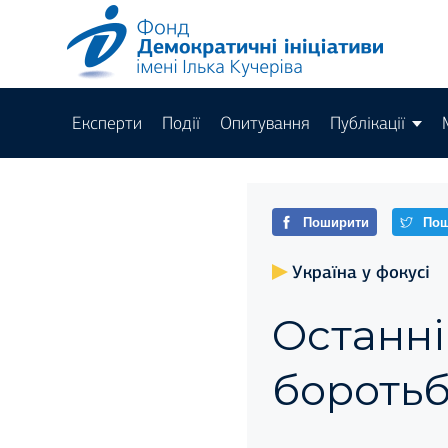
Експерти
Події
Опитування
Публікації
Поширити
Пош
Україна у фокусі
Останні
боротьб