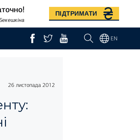
аточно!
ПІДТРИМАТИ
 Бекешкіна
EN
26 листопада 2012
нту:
і