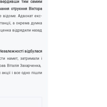
дтвердивши тим самим
вання отруєння Віктора
е відоме. Адвокат екс-
танції, а окрема думка
ценка відрядили назад
 Незалежності відбулася
сти намет, затримали і
рав Віталія Захарченка,
 акції і все одно пішли