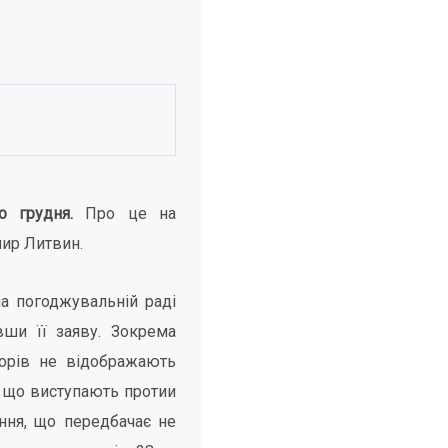
го грудня.
Про це на
ир Литвин.
 погоджувальній раді
вши її заяву. Зокрема
орів не відображають
 що виступають протии
ння, що передбачає не