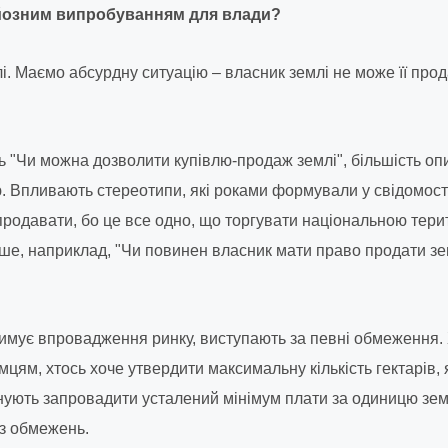
йозним випробуванням для влади?
і. Маємо абсурдну ситуацію – власник землі не може її про
 "Чи можна дозволити купівлю-продаж землі", більшість оп
. Впливають стерео­типи, які роками формували у свідомос
продавати, бо це все одно, що торгувати національною тери
ше, наприклад, "Чи повинен власник мати право продати зе
тримує впровадження ринку, виступають за певні обмеження.
цям, хтось хоче утвердити максимальну кількість гектарів,
нують запровадити усталений мінімум плати за одиницю земл
з обмежень.