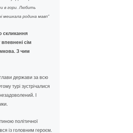
ми в гори. Любить
ні мешкала родина мавп”
о скликання
 впевнені сім
умкова. З чим
 глави держави за всю
угому турі зустрічалися
незадоволений. І
мки.
стиною політичної
вся із головним героєм.