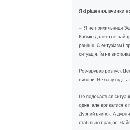
Які рішення, вчинки н
– Я не прихильниця Зел
Кабмін далеко не найгі
раніше. Є ентузіазм і п
ситуація. Їм не вистача
Розчарував розпуск Цен
вибори. Не бачу підста
Не подобається ситуаці
одне, але вриватися в 
Дурний вчинок. А дурни
стабільно працює. Найс