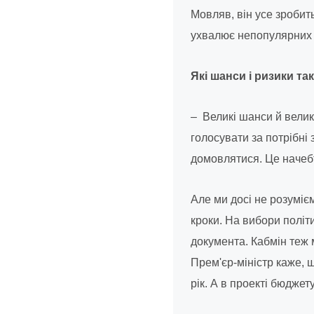
Мовляв, він усе зробит
ухвалює непопулярних 
Які шанси і ризики т
– Великі шанси й велик
голосувати за потрібні
домовлятися. Це начеб
Але ми досі не розуміє
кроки. На вибори політ
документа. Кабмін теж 
Прем'єр-­міністр каже, щ
рік. А в проекті бюджет