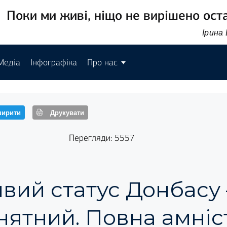
Поки ми живі, ніщо не вирішено ост
Ірина
Медіа
Інфографіка
Про нас
ирити
Друкувати
Перегляди: 5557
вий статус Донбасу 
ятний. Повна амніс