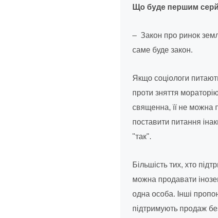
Що буде першим сер
– Закон про ринок земл
саме буде закон.
Якщо соціологи питають
проти зняття мораторію
священна, її не можна 
поставити питання інак
"так".
Більшість тих, хто під
можна продавати інозем
одна особа. Інші пропо
підтримують продаж бе