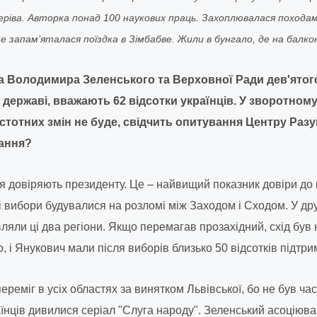
Кучеріва. Авторка понад 100 наукових праць. Захоплювалася похода
 запам’яталася поїздка в Зімбабве. Жили в бунгало, де на балко
а Володимира Зеленського та Верховної Ради дев'ятог
 державі, вважають 62 відсотки українців. У зворотному
 істотних змін не буде, свідчить опитування Центру Раз
вання?
ня довіряють президенту. Це – найвищий показник довіри до
сі вибори будувалися на розломі між Заходом і Сходом. У др
вляли ці два регіони. Якщо перемагав прозахідний, схід був 
 і Янукович мали після виборів близько 50 відсотків підтри
ереміг в усіх областях за винятком Львівської, бо не був ча
їнців дивилися серіал "Слуга народу". Зеленський асоціюва