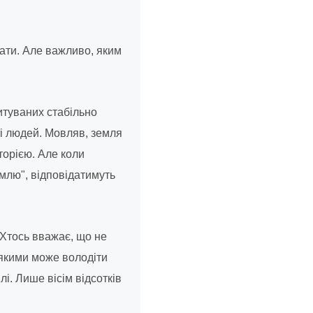
дати. Але важливо, яким
итуваних стабільно
ті людей. Мовляв, земля
торією. Але коли
млю", відповідатимуть
 Хтось вважає, що не
 якими може володіти
і. Лише вісім відсотків