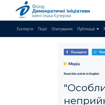
Експерти
Події
Опитування
Публікації
Поширити
Пош
Медіа
Read this article in English
"Особли
неприйн