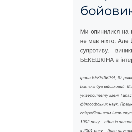
бойовик
Ми опинилися на п
не мав ніхто. Але 
супротиву, вини
БЕКЕШКІНА в інте
Ірина БЕКЕШКІНА, 67 років
Батько був військовий. 
університету імені Тарас
філософських наук. Прац
співробітником Інституту
1992 року – одна із засн
з 2001 року – його науко