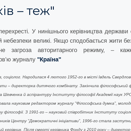
ів – теж"
ерехресті. У нинішнього керівництва держави 
й небезпеки великі. Якщо сподобається жити без
кне загроза авторитарного режиму, – каж
рв'ю журналу
"Країна"
, соціолог. Народилася 4 лютого 1952-го в місті Івдель Свердловс
Мати – директорка дитячого комбінату. Закінчила філософський 
а Шевченка й аспірантуру Інституту філософії Академії наук УР
ювала науковим редактором журналу ”Філософська думка”, моло
 філософії. З 1991-го – науковий співробітник Інституту соціоло
овників Центру ”Демократичні ініціативи”, 1996-го стала заступ
вий керівник. Після смерті керівника Фонду з 2010 року – директ