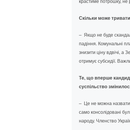
крастиме потрошку, не р
Скільки може тривати
– Якщо не буде скандал
падіння. Комунальні п
знизити ціну вдвічі, а 
отримує субсидії. Важл
Те, що вперше кандидат
суспільство змінило
– Це не можна назвати
само консолідовані бул
народу. Членство Украї