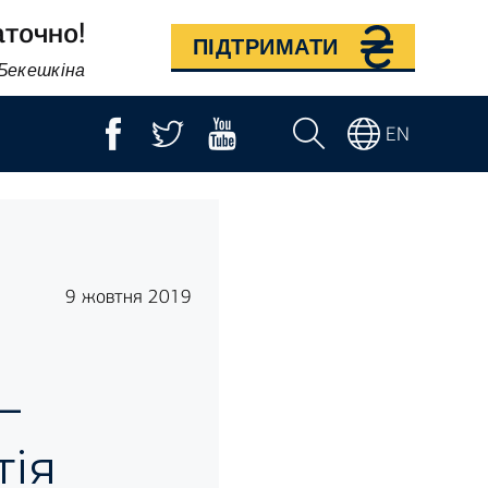
аточно!
ПІДТРИМАТИ
 Бекешкіна
EN
9 жовтня 2019
–
тія