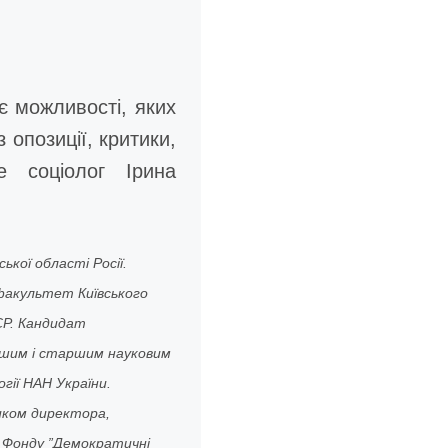
є можливості, яких
 опозиції, критики,
е соціолог Ірина
ької області Росії.
факультет Київського
СР. Кандидат
дшим і старшим науковим
гії НАН України.
ником директора,
ор Фонду ”Демократичні