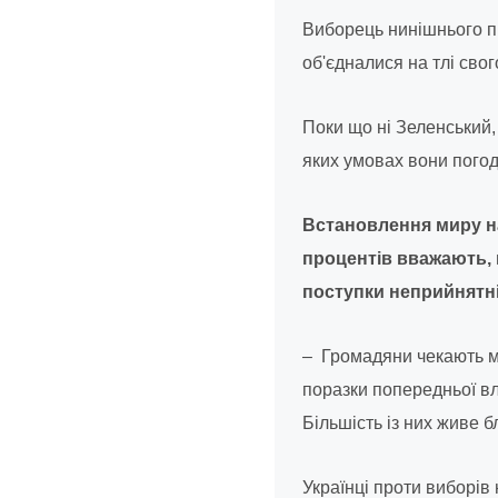
Виборець нинішнього пр
об'єдналися на тлі свог
Поки що ні Зеленський,
яких умовах вони погод
Встановлення миру на
процентів вважають, 
поступки неприйнятн
– Громадяни чекають ми
поразки попередньої вла
Більшість із них живе 
Українці проти виборів