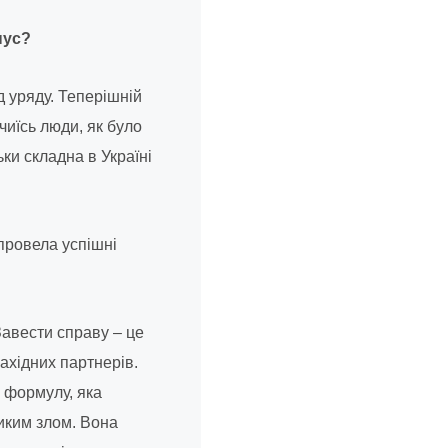
нус?
 уряду. Теперішній
иїсь люди, як було
ьки складна в Україні
провела успішні
Завести справу – це
ахідних партнерів.
 формулу, яка
иким злом. Вона