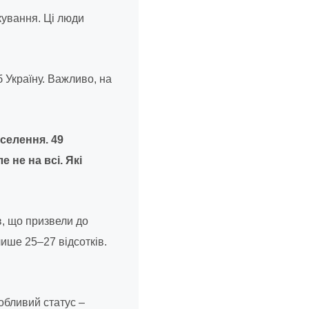
кування. Ці люди
б Україну. Важливо, на
селення. 49
 не на всі. Які
в, що призвели до
лише 25–27 відсотків.
обливий статус –