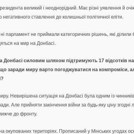
езидента великий і неоднорідний. Має різні уявлення й очі
о негативного ставлення до колишньої політичної еліти.
 ні парламент не приймали категоричних рішень, які ділили 
яться на мир на Донбасі.
 Донбасі силовим шляхом підтримують 17 відсотків на
що заради миру варто погоджуватися на компроміси, але
і?
ру. Невирішена ситуація на Донбасі була одним із чинникі
ди. Але прийняти закінчення війни за будь-яку ціну згодні 
ближче до фронту.
 на окупованих територіях. Прописаний у Мінських угодах ос