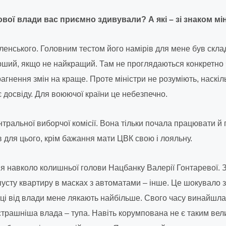
ової влади вас приємно здивували? А які – зі знаком мі
енського. Головним тестом його намірів для мене був склад
рший, якщо не найкращий. Там не проглядаються конкретно ч
рагнення змін на краще. Проте міністри не розуміють, наскіл
є досвіду. Для воюючої країни це небезпечно.
тральної виборчої комісії. Вона тільки почала працювати й 
в для цього, крім бажання мати ЦВК свою і лояльну.
я навколо колишньої голови Нацбанку Валерії Гонтаревої. 
пусту квартиру в масках з автоматами – інше. Це шокувало з
ці від влади мене лякають найбільше. Свого часу винайшла
трашніша влада – тупа. Навіть корумпована не є таким вел