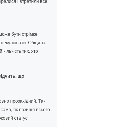
кралися і втратили все.
може бути стрімке
спекулювати. Обіцяла
 кількість тих, хто
відчить, що
вно прозахідний. Так
само, як позиція всього
оковий статус.