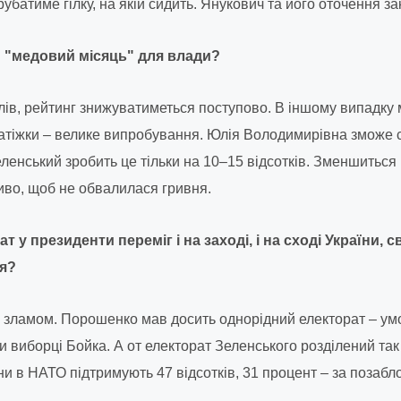
убатиме гілку, на якій сидить. Янукович та його оточення за
 "медовий місяць" для влади?
ів, рейтинг знижуватиметься поступово. В іншому випадку 
латіжки – велике випробування. Юлія Володимирівна зможе 
Зеленський зробить це тільки на 10–15 відсотків. Зменшиться й
иво, щоб не обвалилася гривня.
 у президенти переміг і на заході, і на сході України, с
ся?
 зламом. Порошенко мав досить однорідний електорат – умо
и виборці Бойка. А от електорат Зеленського розділений так 
ни в НАТО підтримують 47 відсотків, 31 процент – за позабл