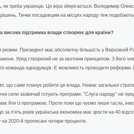
ь, як треба українцю. Ця віра зберігається. Володимир Оле
рішень. Тички посадовцям на місцях народу теж подобають
ака висока підтримка влади створює для країни?
і ризики. Президент має абсолютну більшість у Верховній Ра
 закони. Уряд створений не за квотним принципом. З його чл
то команда однодумців. Є можливість проводити реформи. 
мо, що саме планує робити ця влада. Немає загальної страте
ичні сили зазвичай готують програми. "Слуга народу" не пре
має йти із програмою. Проте поки що чуємо лише гасла, інко
о за п'ять років українська економіка має зрости на 40 відсот
у на 2020-й прописані чотири проценти.