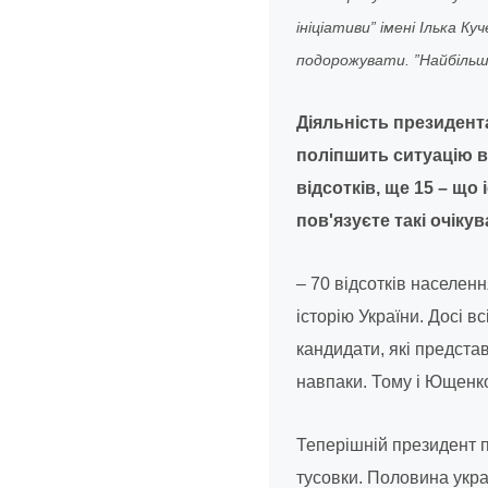
ініціативи” імені Ілька 
подорожувати. ”Найбільше
Діяльність президент
поліпшить ситуацію в
відсотків, ще 15 – що
пов'язуєте такі очіку
– 70 відсотків населен
історію України. Досі в
кандидати, які предста
навпаки. Тому і Ющенко,
Теперішній президент п
тусовки. Половина укра