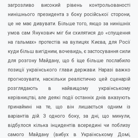
загрозливо високий рівень контрольованості
нинішнього президента з боку російської сторони,
це не має дивувати. Більше того, якщо за нинішніх
умов сам Янукович міг би схилятися до «спущення
на гальмах» протестів на вулицях Києва, для Росії
куди більш вигідним, вочевидь, є застосування сили
для розгону Майдану, що б іще більше послабило
позиції українського глави держави. Наразі важко
прогнозувати, наскільки реалістично цей сценарій
розглядають в найвищому українському
керівництві, але деякі події останніх днів вказують
принаймні на те, що він лишається одним із
варіантів дій. З одного боку, за дні, що минули,
відбулося кілька інцидентів всередині чи поблизу
самого Майдану (вибух в Українському Домі,