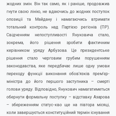
жодних змін. Він так само, як і раніше, продовжив
гнути свою лінію, не вдаючись до жодних поступок
опозиції та Майдану і намагаючись втримати
тотальний контроль над Партією регіонів (ПР).
Свідченням непоступливості Януковича стало,
зокрема, його рішення зробити фактичним
керівником уряду Арбузова. Це президентське
рішення стало черговим грубим порушенням
законодавства, яке передбачає лише одну умови
переходу функції виконання обов’язків прем’єр-
міністра до його першого заступника – смерті
голови уряду. Відповідно, Янукович намагатиметься
обернути формальну поступку – відставку Азарова
– збереженням статус-кво ще на півтора місяці,
коли завершується конституційний термін існування