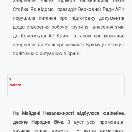
звернення члена фракції Батьківщина Івана
Стойка. Як відомо, президія Верховної Ради АРК
порушила питання про підготовку документів
щодо створення робочої групи із внесення змін
до Конституції АР Крим, а також про можливе
звернення до Росії про «захист» Криму у зв'язку з
політичною ситуацією в країні.
9
лютого
На Майдані Незалежності відбулося ювілейне,
десяте Народне Віче.
З вуст усіх промовців
звучала єдина вимога
–
люди вимагають