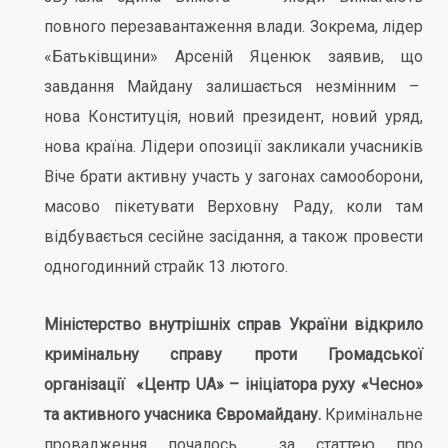
повного перезавантаження влади. Зокрема, лідер
«Батьківщини» Арсеній Яценюк заявив, що
завдання Майдану залишається незмінним –
нова Конституція, новий президент, новий уряд,
нова країна. Лідери опозиції закликали учасників
Віче брати активну участь у загонах самооборони,
масово пікетувати Верховну Раду, коли там
відбувається сесійне засідання, а також провести
одногодинний страйк 13 лютого.
Міністерство внутрішніх справ України відкрило
кримінальну справу проти Громадської
організації «Центр UA» – ініціатора руху «Чесно»
та активного учасника Євромайдану.
Кримінальне
провадження почалось за статтею про