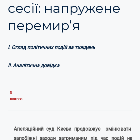
сесії: напружене
перемир’я
І. Огляд політичних подій за тиждень
ІI. Аналітична довідка
3
лютого
Апеляційний суд Києва продовжує змінювати
запобіжні заходи затриманим під час подій на