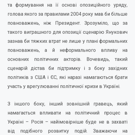
та формування на її основі опозиційного уряду,
голова якого за правилами 2004 року мав би більше
повноважень, ніж Президент. Зрозуміло, що за
такого виграшного для опозиції сценарію Янукович
зазнав би тяжких втрат не лише у плані формальних
повноважень, а й неформального впливу на
основних політичних акторів. Вочевидь, такий
сценарій дістав би підтримку і з боку західних
політиків з США і ЄС, які наразі намагаються брати
участь у врегулюванні політичної кризи в Україні.
З іншого боку, інший зовнішній гравець, який
намагається впливати на політичний процес в
Україні – Росія – найімовірніше буде не в захваті
від подібного розвитку подій. Зважаючи на