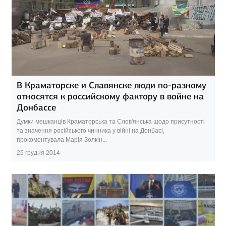
В Краматорске и Славянске люди по-разному
относятся к российскому фактору в войне на
Донбассе
Думки мешканців Краматорська та Слов'янська щодо присутності
та значення російського чинника у війні на Донбасі,
прокоментувала Марія Золкін...
25 грудня 2014