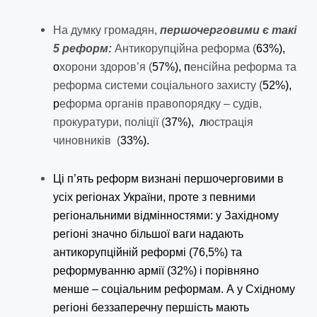
На думку громадян,
першочерговими є такі
5 реформ:
Антикорупційна реформа (
63%),
о
хорони здоров’я (
57%), п
енсійна реформа та
реформа системи соціального захисту (
52%),
р
еформа органів правопорядку – судів,
прокуратури, поліції (
37%), л
юстрація
чиновників (
33%).
Ці п’ять реформ визнані першочерговими в
усіх регіонах України, проте з певними
регіональними відмінностями: у Західному
регіоні значно більшої ваги надають
антикорупційній реформі (76,5%) та
реформуванню армії (32%) і порівняно
менше – соціальним реформам. А у Східному
регіоні беззаперечну першість мають