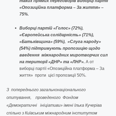
таких прямих переговорів виборці партії
«Опозиційна платформа – За життя» –
75%.
Виборці партій «Голос» (72%),
«Європейська солідарність» (71%),
«Батьківщина» (59%), «Слуга народу»
(54%) підтримують пропозицію щодо
введення міжнародних миротворчих сил
на території «ДНР» та «ЛНР».
А от
виборці партії «Опозиційна платформа – За
життя» проти цієї пропозиції 50%.
З попереднього загальнонаціонального
опитування, проведеного Фондом
«Демократичні ініціативи» імені Ілька Кучеріва
спільно з Київським міжнародним інститутом