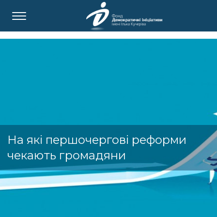
На які першочергові реформи
чекають громадяни