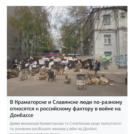
В Краматорске и Славянске люди по-разному
относятся к российскому фактору в войне на
Донбассе
Думки мешканців Краматорська та Слов'янська щодо присутності
та значення російського чинника у війні на Донбасі,