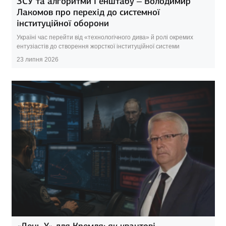
ЗСУ та алгоритми Генштабу – Володимир
Лакомов про перехід до системної
інституційної оборони
Україні час перейти від «технологічного дива» й ролі окремих
ентузіастів до створення жорсткої інституційної системи
23 липня 2026
«День Y» для Кремля: як квантові