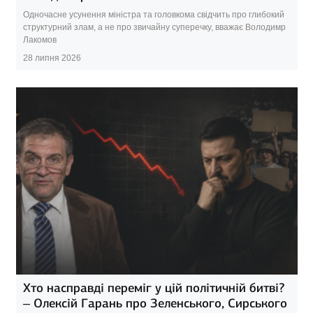
Одночасне усунення міністра та головкома свідчить про глибокий
структурний злам, а не про звичайну суперечку, вважає Володимр
Лакомов
28 липня 2026
Хто насправді переміг у цій політичній битві?
– Олексій Гарань про Зеленського, Сирського