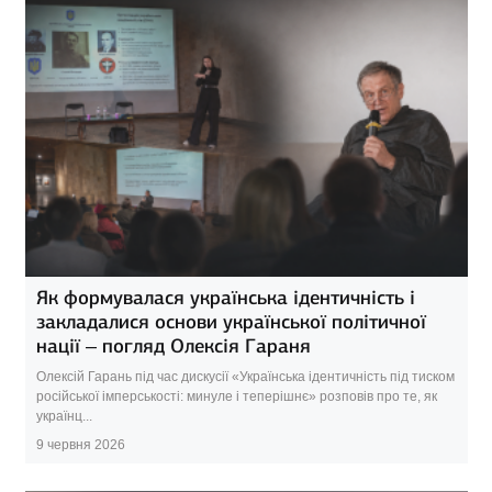
Як формувалася українська ідентичність і
закладалися основи української політичної
нації – погляд Олексія Гараня
Олексій Гарань під час дискусії «Українська ідентичність під тиском
російської імперськості: минуле і теперішнє» розповів про те, як
українц...
9 червня 2026