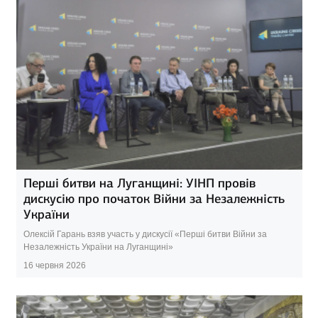
Перші битви на Луганщині: УІНП провів
дискусію про початок Війни за Незалежність
України
Олексій Гарань взяв участь у дискусії «Перші битви Війни за
Незалежність України на Луганщині»
16 червня 2026