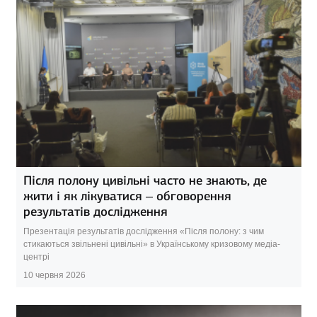
Після полону цивільні часто не знають, де
жити і як лікуватися – обговорення
результатів дослідження
Презентація результатів дослідження «Після полону: з чим
стикаються звільнені цивільні» в Українському кризовому медіа-
центрі
10 червня 2026