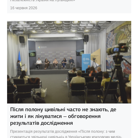
16 червня 2026
Після полону цивільні часто не знають, де
жити і як лікуватися – обговорення
результатів дослідження
Презентація результатів дослідження «Після полону: з чим
стикаються звільнені цивільні» в Українському кризовому медіа-