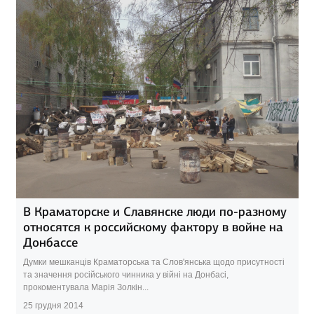
В Краматорске и Славянске люди по-разному
относятся к российскому фактору в войне на
Донбассе
Думки мешканців Краматорська та Слов'янська щодо присутності
та значення російського чинника у війні на Донбасі,
прокоментувала Марія Золкін...
25 грудня 2014