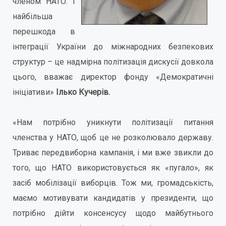
членом НАТО. І
найбільша
перешкода в
інтеграції України до міжнародних безпекових
структур – це надмірна політизація дискусії довкола
цього, вважає директор фонду «Демократичні
ініціативи»
Ілько Кучерів.
«Нам потрібно уникнути політизації питання
членства у НАТО, щоб це не розколювало державу.
Триває передвиборна кампанія, і ми вже звикли до
того, що НАТО використовується як «пугало», як
засіб мобілізації виборців. Тож ми, громадськість,
маємо мотивувати кандидатів у президенти, що
потрібно дійти консенсусу щодо майбутнього