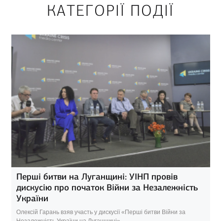
КАТЕГОРІЇ ПОДІЇ
Перші битви на Луганщині: УІНП провів
дискусію про початок Війни за Незалежність
України
Олексій Гарань взяв участь у дискусії «Перші битви Війни за
Незалежність України на Луганщині»