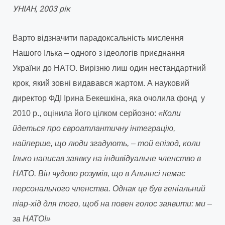
УНІАН, 2003 рік
Варто відзначити парадоксальність мислення
Нашого Ілька – одного з ідеологів приєднання
України до НАТО. Вирізню лиш один нестандартний
крок, який зовні видавався жартом. А науковий
директор ФДІ Ірина Бекешкіна, яка очолила фонд у
2010 р., оцінила його цілком серйозно:
«Коли
йдеться про євроатлантичну інтеграцію,
найперше, що люди згадують, – той епізод, коли
Ілько написав заявку на індивідуальне членство в
НАТО. Він чудово розумів, що в Альянсі немає
персонального членства. Однак це був геніальний
піар-хід для того, щоб на повен голос заявити: ми –
за НАТО!»