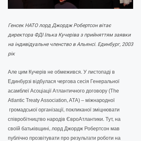
Генсек НАТО лорд Джордж Робертсон вітає
директора ФДІ Ілька Кучеріва з прийняттям заявки
на індивідуальне членство в Альянсі. Единбург, 2003
рік
Але цим Кучерів не обмежився. У листопаді в
Единбурзі відбулася чергова сесія Генеральної
асамблеї Асоціації Атлантичного договору (The
Atlantic Treaty Association, ATA) – міжнародної
громадської організації, покликаної зміцнювати
співробітництво народів ЄвроАтлантики. Тут, на
своїй батьківщині, лорд Джордж Робертсон мав
публічно прозвітувати про результати роботи на