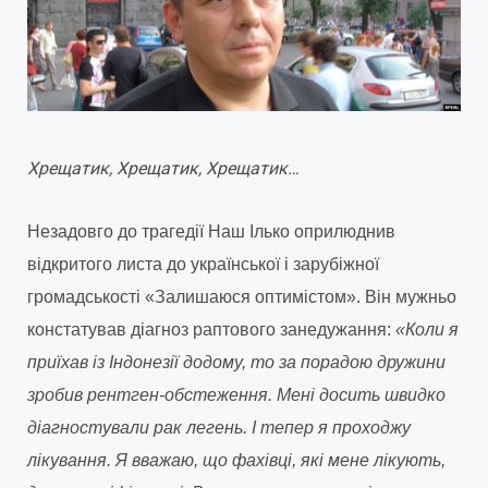
Хрещатик, Хрещатик, Хрещатик…
Незадовго до трагедії Наш Ілько оприлюднив
відкритого листа до української і зарубіжної
громадськості «Залишаюся оптимістом». Він мужньо
констатував діагноз раптового занедужання:
«Коли я
приїхав із Індонезії додому, то за порадою дружини
зробив рентген-обстеження. Мені досить швидко
діагностували рак легень. І тепер я проходжу
лікування. Я вважаю, що фахівці, які мене лікують,