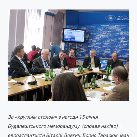
За «круглим столом» з нагоди 15-річчя
Будапештського меморандуму (справа наліво) –
євроатлантисти Віталій Довгич, Борис Тарасюк, Іван