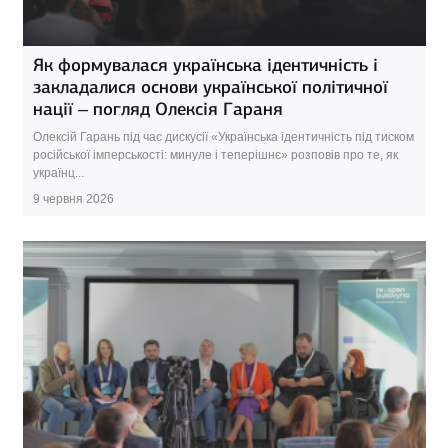
Як формувалася українська ідентичність і
закладалися основи української політичної
нації – погляд Олексія Гараня
Олексій Гарань під час дискусії «Українська ідентичність під тиском
російської імперськості: минуле і теперішнє» розповів про те, як
українц...
9 червня 2026