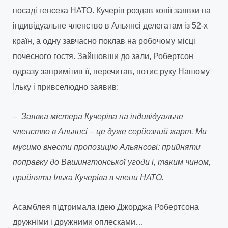
посаді генсека НАТО. Кучерів роздав копії заявки на
індивідуальне членство в Альянсі делегатам із 52-х
країн, а одну завчасно поклав на робочому місці
почесного гостя. Зайшовши до зали, Робертсон
одразу запримітив її, перечитав, потис руку Нашому
Ільку і привселюдно заявив:
– Заявка містера Кучеріва на індивідуальне
членство в Альянсі – це дуже серйозний жарт. Ми
мусимо внести пропозицію Альянсові: прийняти
поправку до Вашингтонської угоди і, таким чином,
прийняти Ілька Кучеріва в члени НАТО.
Асамблея підтримала ідею Джорджа Робертсона
дружніми і дружними оплесками…