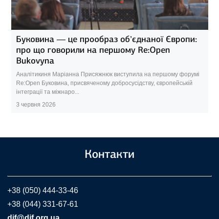
Буковина — це прообраз об’єднаної Європи:
про що говорили на першому Re:Open
Bukovyna
Аналітикиня Маріанна Присяжнюк виступила на першому форумі
Re:Open Буковина, присвяченому добросусідству, європейській
інтеграції та міжнаро...
3 червня 2026
Контакти
+38 (050) 444-33-46
+38 (044) 331-67-61
dif@dif.org.ua