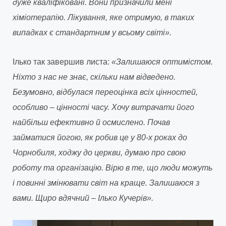
дуже кваліфіковані. Вони призначили мені
хіміотерапію. Лікування, яке отримую, в таких
випадках є стандартним у всьому світі».
Ілько так завершив листа:
«Залишаюся оптимістом.
Ніхто з нас не знає, скільки нам відведено.
Безумовно, відбулася переоцінка всіх цінностей,
особливо – цінності часу. Хочу витрачати його
найбільш ефективно й осмислено. Почав
займатися йогою, як робив це у 80-х роках до
Чорнобиля, ходжу до церкви, думаю про свою
роботу та організацію. Вірю в те, що люди можуть
і повинні змінювати світ на краще. Залишаюся з
вами. Щиро вдячний – Ілько Кучерів».