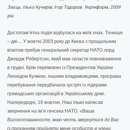
Заєць, Ілько Кучерів, Ігор Тодоров. Укрінформ, 2009
рік
Достопам’ятна подія відбулася на моїх очах. Точніше
– дві… У жовтні 2003 року до Києва з прощальним
візитом прибув генеральний секретар НАТО лорд
Джордж Робертсон, який мав скласти повноваження
в грудні. Крім перемовин із Президентом України
Леонідом Кучмою, іншими владоможцями, програма
перебування передбачала зустріч із лідерами
громадських організацій в Українському домі.
Напередодні, 19 жовтня, Наш Ілько написав
звернення на ім’я генсека НАТО:
«Ваша
Високоповажносте, маю честь звернутися до Вас
із проханням прийняти мене особисто в члени