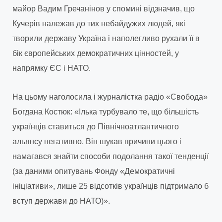
майор Вадим Гречанінов у спомині відзначив, що
Кучерів належав до тих небайдужих людей, які
творили державу Україна і наполегливо рухали її в
бік європейських демократичних цінностей, у
напрямку ЄС і НАТО.
На цьому наголосила і журналістка радіо «Свобода»
Богдана Костюк: «Ілька турбувало те, що більшість
українців ставиться до Північноатлантичного
альянсу негативно. Він шукав причини цього і
намагався знайти способи подолання такої тенденції
(за даними опитувань Фонду «Демократичні
ініціативи», лише 25 відсотків українців підтримало б
вступ держави до НАТО)».