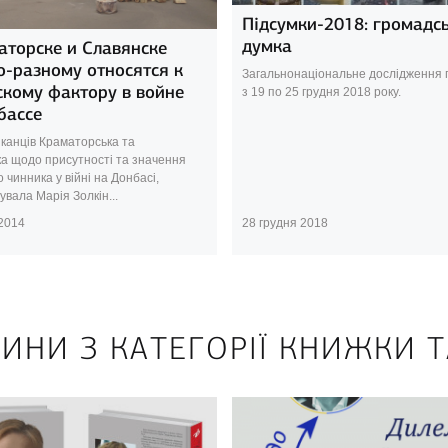
Підсумки-2018: громадс
думка
аторске и Славянске
о-разному относятся к
Загальнонаціональне дослідження
скому фактору в войне
з 19 по 25 грудня 2018 року.
бассе
канців Краматорська та
ка щодо присутності та значення
о чинника у війні на Донбасі,
вала Марія Золкін...
 2014
28 грудня 2018
ИНИ З КАТЕГОРІЇ КНИЖКИ 