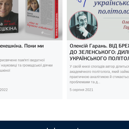
Бекешкіна. Поки ми
Олексій Гарань. ВІД Б
ДО ЗЕЛЕНСЬКОГО: ДИ
УКРАЇНСЬКОГО ПОЛІТО
рисвячене пам'яті видатної
ї науковиці та громадської діячки
У своїй книзі спогадів автор ділитьс
шкіної
академічного політолога, який займ
практичною аналітикою й стикаєтьс
проблемами та д...
 2022
5 серпня 2021