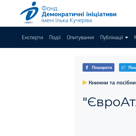
Експерти
Події
Опитування
Публікації
Поширити
Пош
Книжки та посібни
"ЄвроАт