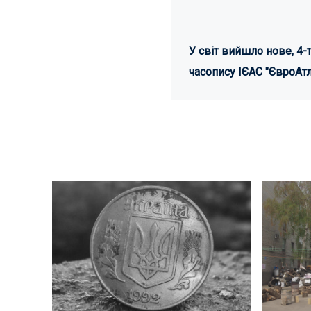
У світ вийшло нове, 4-т
часопису ІЄАС "ЄвроАтл