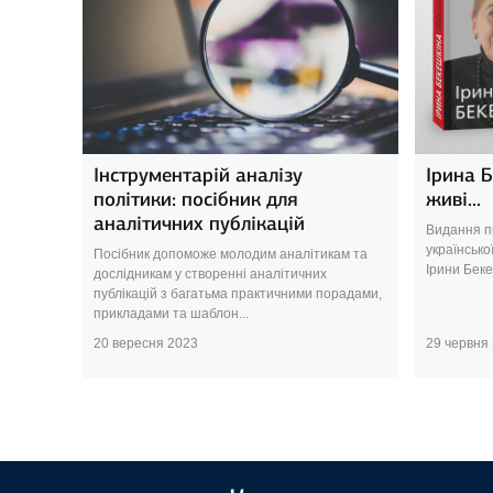
Інструментарій аналізу
Ірина 
політики: посібник для
живі...
аналітичних публікацій
Видання п
українсько
Посібник допоможе молодим аналітикам та
Ірини Беке
дослідникам у створенні аналітичних
публікацій з багатьма практичними порадами,
прикладами та шаблон...
20 вересня 2023
29 червня