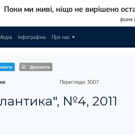
Поки ми живі, ніщо не вирішено ост
Ірина
Медіа
Інфографіка
Про нас
ирити
Друкувати
ки
Перегляди: 3007
лантика", №4, 2011