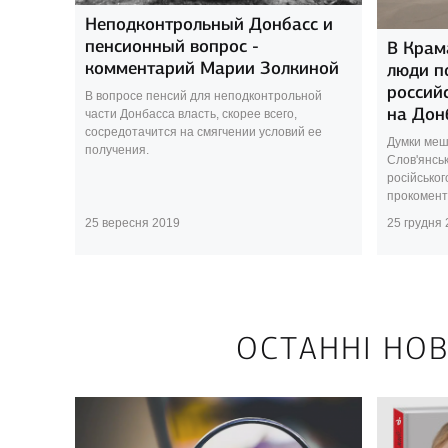
Неподконтрольный Донбасс и
пенсионный вопрос -
В Крам
комментарий Марии Золкиной
люди п
россий
В вопросе пенсий для неподконтрольной
на Дон
части Донбасса власть, скорее всего,
сосредотачится на смягчении условий ее
Думки меш
получения.
Слов'янсь
російськог
прокоменту
25 вересня 2019
25 грудня
ОСТАННІ НОВ