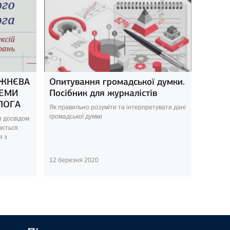
РЕЖНЄВА
Опитування громадської думки.
ЛЕМИ
Посібник для журналістів
ЛОГА
Як правильно розуміти та інтерпретувати дані
громадської думки
я досвідом
ається
я з
12 березня 2020