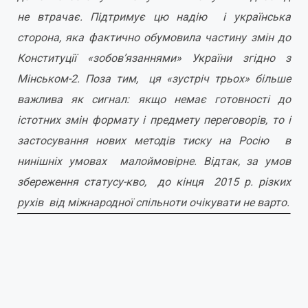
не втрачає. Підтримує цю надію і українська
сторона, яка фактично обумовила частину змін до
Конституції «зобов’язаннями» України згідно з
Мінськом-2. Поза тим, ця «зустріч трьох» більше
важлива як сигнал: якщо немає готовності до
істотних змін формату і предмету переговорів, то і
застосування нових методів тиску на Росію в
нинішніх умовах малоймовірне. Відтак, за умов
збереження статусу-кво, до кінця 2015 р. різких
рухів від міжнародної спільноти очікувати не варто.