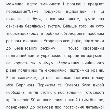
можливо, варто змінювати і формат, і предмет
перемовин?Саме пошуком відповідей на ці
питання і була, головним чином, зумовлена
означена берлінська зустріч. Більше того, не суто
«нормандською» її робило обговорення проблем
реформ, виконання Угоди про асоціацію, підготовки
до безвізового режиму – тобто, своєрідний
політичний «звіт» української сторони як аргумент
на користь як мінімум збереження нинішнього
рівня політичної та економічної підтримки країни.
Варто зазначити, що така «звірка» політичного часу
між Берліном, Парижем та Києвом була вкрай
необхідна на тлі істотного послаблення готовності
країн-членів ЄС до посилення санкцій і, тим більше,
повернення до розмови про постачання летальної