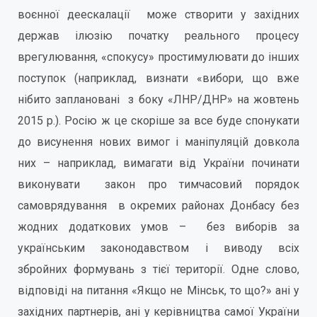
воєнної деескалації може створити у західних
держав ілюзію початку реального процесу
врегулювання, «спокусу» простимулювати до інших
поступок (наприклад, визнати «вибори, що вже
нібито заплановані з боку «ЛНР/ДНР» на жовтень
2015 р.). Росію ж це скоріше за все буде спонукати
до висунення нових вимог і маніпуляцій довкола
них – наприклад, вимагати від України починати
виконувати закон про тимчасовий порядок
самоврядування в окремих районах Донбасу без
жодних додаткових умов – без виборів за
українським законодавством і виводу всіх
збройних формувань з тієї території. Одне слово,
відповіді на питання «Якщо не Мінськ, то що?» ані у
західних партнерів, ані у керівництва самої України