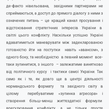
де-факто нівельована, західними партнерами не
сприймаються, а доступ до прямого діалогу з ними з
означених питань – це кращий канал просування і
відстоювання стратегічних інтересів України в
світлі цього конфлікту. Наскільки успішно Україні
вдаватиметься маневрувати між задекларованою
готовністю йти на поступки навіть «авансом», з
одного боку, та необхідністю в певний момент все-
таки зупинитися, з іншого – залежатиме винятково
від політичного курсу і тактики самої України. Так
само як і те, як довго ще в центрі діяльності
нормандського формату та західного світу в
цілому перебуватиме «зупинка агресора» і
створення більш-менш життєздатної формули
врегулювання конфлікту, а не тільки просте