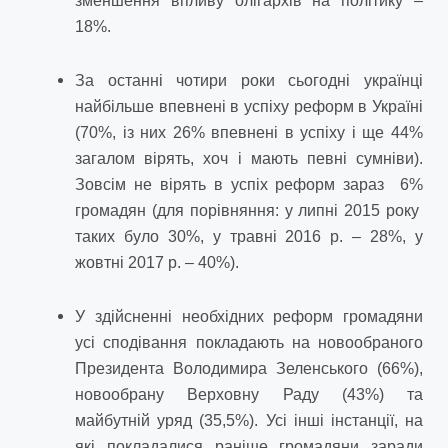
зменшення впливу олігархів на політику –
18%.
За останні чотири роки сьогодні українці
найбільше впевнені в успіху реформ в Україні
(70%, із них 26% впевнені в успіху і ще 44%
загалом вірять, хоч і мають певні сумніви).
Зовсім не вірять в успіх реформ зараз 6%
громадян (для порівняння: у липні 2015 року
таких було 30%, у травні 2016 р. – 28%, у
жовтні 2017 р. – 40%).
У здійсненні необхідних реформ громадяни
усі сподівання покладають на новообраного
Президента Володимира Зеленського (66%),
новообрану Верховну Раду (43%) та
майбутній уряд (35,5%). Усі інші інстанції, на
які покладалися раніше громадяни заради