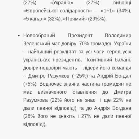
(27%), «Україна» (27%); виборці
«Європейської солідарності» – «1+1» (34%),
«5 канал» (32%), «Прямий» (29%%).
Новообраний Президент Володимир
Зеленський має довіру 70% громадян України
– найвищий результат за усі часи серед усіх
українських президентів. Позитивний баланс
довіри-недовіри мають і лідери його команди
– Дмитро Разумков (+25%) та Андрій Богдан
(+5%). Водночас значна частина громадян не
має визначеного ставлення до Дмитра
Разумкова (22% його не знає і ще 22% не
дали певної відповіді) та до Андрія Богдана
(28% його не знають і 27% не дали певної
відповіді).