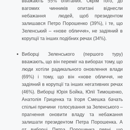
вважають 55% опитаних. Окрім того, до
вагомих чинників опитані віднесли
небажання людей, щоб президентом
залишався Петро Порошенко (39%), і те, що
Зеленський – «нове обличчя», не задіяний в
корупції та інших подібних речах (34%).
Виборці Зеленського (першого туру)
вважають, що він переміг на виборах тому, що
люди хотіли радикального оновлення влади
(69%) і тому, що він «нове обличчя, не
задіяний в корупції та інших негативних речах
(46%). Виборці Юрія Бойка, Юлії Тимошенко,
Анатолія Гриценка та Ігоря Смешка бачать
спільні причини голосування за Зеленського –
прагнення оновити владу та небажання
залишати президентом Петра Порошенка. А
от виборці Петра Порошенка певні, що