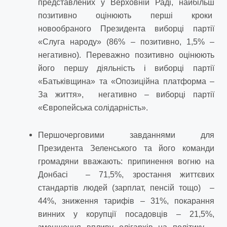
представлених у Верховній Раді, найбільш
позитивно оцінюють перші кроки
новообраного Президента виборці партії
«Слуга народу» (86% – позитивно, 1,5% –
негативно). Переважно позитивно оцінюють
його першу діяльність і виборці партії
«Батьківщина» та «Опозиційна платформа –
За життя», негативно – виборці партії
«Європейська солідарність».
Першочерговими завданнями для
Президента Зеленського та його команди
громадяни вважають: припинення вогню на
Донбасі – 71,5%, зростання життєвих
стандартів людей (зарплат, пенсій тощо) –
44%, зниження тарифів – 31%, покарання
винних у корупції посадовців – 21,5%,