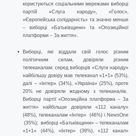
користуються соціальними мережами виборці
партій «Слуга народу», «Голос»,
«Європейська солідарність» та значно менше
– виборці «Батьківщини» та «Опозиційної
платформи – За життя».
Виборці, які віддали свій голос різним
політичним силам, довіряли різним
телеканалам: серед виборців «Слуги народу»
найбільшу довіру мав телеканал «1+1» (53%),
далі – «Інтер» (34%), «Україна» (25%), проте
20% не довіряли жодному з телеканалів.
Виборці партії «Опозиційна платформа – За
життя» найбільше довіряли «112 каналу»
(48%), телеканалам «Інтер» (46%) і NewsOne
(35%); виборці «Батьківщини» – телеканалам
«1+1» (44%), «Інтер» (39%), «112 канал»