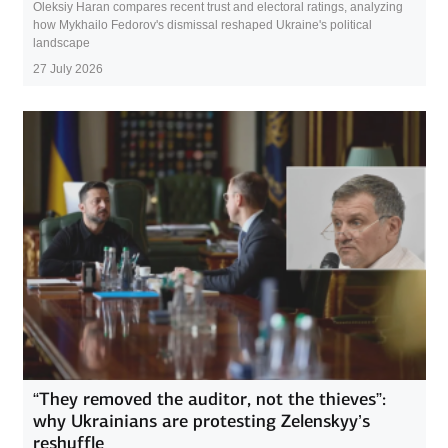
Oleksiy Haran compares recent trust and electoral ratings, analyzing
how Mykhailo Fedorov's dismissal reshaped Ukraine's political
landscape
27 July 2026
“They removed the auditor, not the thieves”:
why Ukrainians are protesting Zelenskyy’s
reshuffle