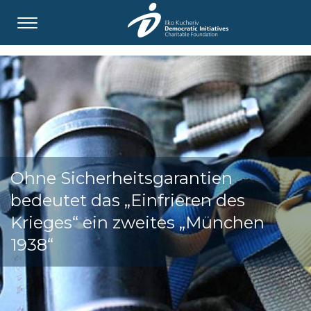
Ohne Sicherheitsgarantien
bedeutet das „Einfrieren des
Krieges“ ein zweites „München
1938“