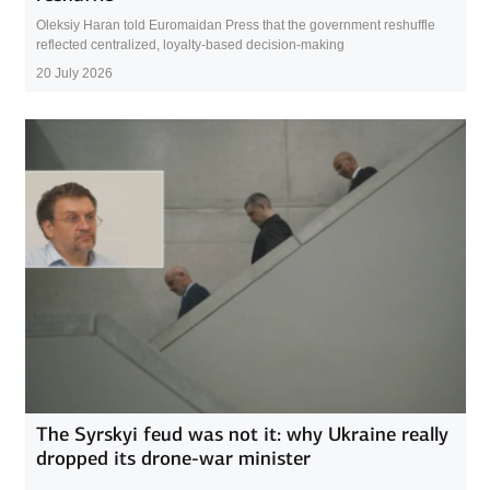
Oleksiy Haran told Euromaidan Press that the government reshuffle
reflected centralized, loyalty-based decision-making
20 July 2026
The Syrskyi feud was not it: why Ukraine really
dropped its drone-war minister