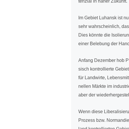
ten­zial in naher Zukunft.
Im Gebiet Luhansk ist nur
sehr wahr­schein­lich, da
Dies könnte die Iso­lie­ru
einer Bele­bung der Han­d
Anfang Dezem­ber hob Prä­
sisch kon­trol­lierte Geb
für Land­wirte, Lebens­mit­
nel­len Märkte im indus­tri
aber der wie­der­her­ge­st
Wenn diese Libe­ra­li­sie­
Prozess bzw. Nor­man­die-
land kon­trol­lier­ten Gebie