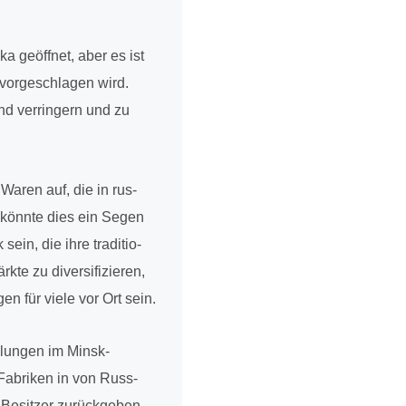
 geöff­net, aber es ist
or­ge­schla­gen wird.
nd ver­rin­gern und zu
 Waren auf, die in rus­
g könnte dies ein Segen
ein, die ihre tra­di­tio­
e zu diver­si­fi­zie­ren,
en für viele vor Ort sein.
d­lun­gen im Minsk-
 Fabri­ken in von Russ­
e Besit­zer zurück­ge­ben,