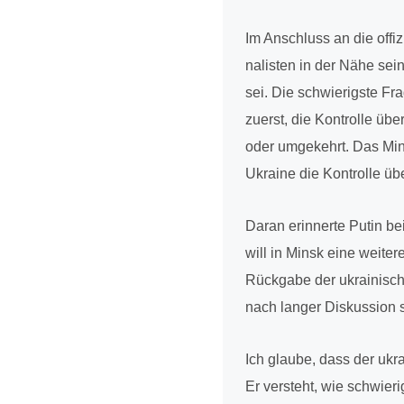
Im Anschluss an die offi­z
na­lis­ten in der Nähe sei
sei. Die schwie­rigste Fr
zuerst, die Kon­trolle ü
oder umge­kehrt. Das Min
Ukraine die Kon­trolle üb
Daran erin­nerte Putin bei 
will in Minsk eine weiter
Rück­gabe der ukrai­nisch-r
nach langer Dis­kus­sion 
Ich glaube, dass der ukrai­
Er ver­steht, wie schwie­ri