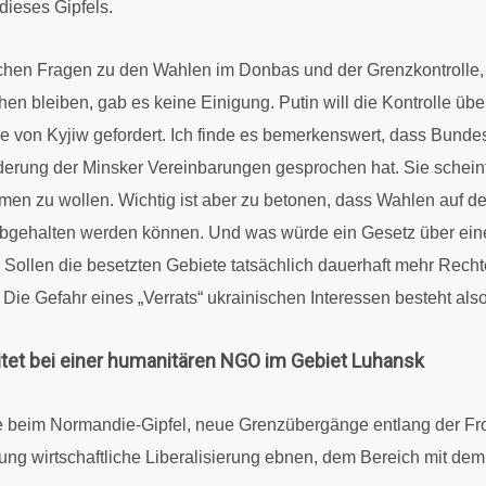
dieses Gipfels.
ti­schen Fragen zu den Wahlen im Donbas und der Grenz­kon­trolle
hen bleiben, gab es keine Eini­gung. Putin will die Kon­trolle üb
on Kyjiw gefor­dert. Ich finde es bemer­kens­wert, dass Bun­des­
de­rung der Minsker Ver­ein­ba­run­gen gespro­chen hat. Sie scheint
men zu wollen. Wichtig ist aber zu betonen, dass Wahlen auf d
bge­hal­ten werden können. Und was würde ein Gesetz über einen 
 Sollen die besetz­ten Gebiete tat­säch­lich dau­er­haft mehr Rec
e Gefahr eines „Verrats“ ukrai­ni­schen Inter­es­sen besteht als
i­tet bei einer huma­ni­tä­ren NGO im Gebiet Luhansk
eim Nor­man­die-Gipfel, neue Grenz­über­gänge entlang der Front­
g wirt­schaft­li­che Libe­ra­li­sie­rung ebnen, dem Bereich mit dem 