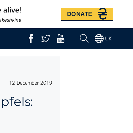
 alive!
DONATE
Bekeshkina
UK
12 December 2019
pfels: