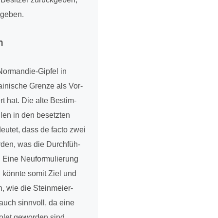
­ge­ben.
n
Nor­man­die-Gipfel in
rai­ni­sche Grenze als Vor­
ert hat. Die alte Bestim­
en in den besetz­ten
eu­tet, dass de facto zwei
ürden, was die Durch­füh­
 Eine Neu­for­mu­lie­rung
n könnte somit Ziel und
n, wie die Stein­meier-
uch sinn­voll, da eine
olet gewor­den sind.