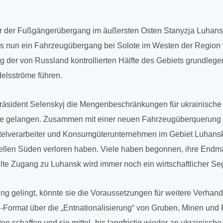
 der Fuß­gän­ger­über­gang im äußers­ten Osten Stanyzja Luhanska
ss nun ein Fahr­zeug­über­gang bei Solote im Westen der Region v
ng der von Russ­land kon­trol­lier­ten Hälfte des Gebiets grund­le­ge
els­ströme führen.
si­dent Selen­skyj die Men­gen­be­schrän­kun­gen für ukrai­ni­sche
iete gelan­gen. Zusam­men mit einer neuen Fahr­zeug­über­que­run
tel­ver­ar­bei­ter und Kon­sum­gü­ter­un­ter­neh­men im Gebiet Luhansk s
­el­len Süden ver­lo­ren haben. Viele haben begon­nen, ihre End­märkt
ellte Zugang zu Luhansk wird immer noch ein wirt­schaft­li­cher Seg
rung gelingt, könnte sie die Vor­aus­set­zun­gen für weitere Ver­han
Format über die „Ent­na­tio­na­li­sie­rung“ von Gruben, Minen und
­ten schaf­fen und sie mittel- bis lang­fris­tig wieder an ukrai­ni­sch