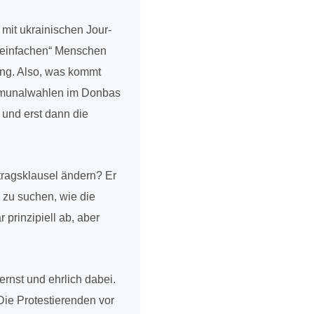
 mit ukrai­ni­schen Jour­
 ein­fa­chen“ Men­schen
­rung. Also, was kommt
­mu­nal­wah­len im Donbas
 und erst dann die
­trags­klau­sel ändern? Er
n zu suchen, wie die
prin­zi­pi­ell ab, aber
r ernst und ehrlich dabei.
ie Pro­tes­tie­ren­den vor