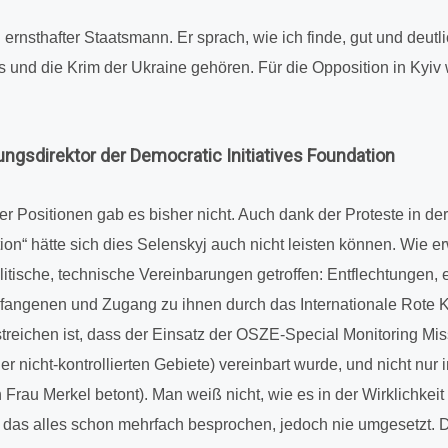
n ernst­haf­ter Staats­mann. Er sprach, wie ich finde, gut und deut­
und die Krim der Ukraine gehören. Für die Oppo­si­tion in Kyiv w
gs­di­rek­tor der Demo­cra­tic Initia­ti­ves Foun­da­tion
cher Posi­tio­nen gab es bisher nicht. Auch dank der Pro­teste in d
a­tion“ hätte sich dies Selen­skyj auch nicht leisten können. Wie 
ti­sche, tech­ni­sche Ver­ein­ba­run­gen getrof­fen: Ent­flech­tun­gen, ei
an­ge­nen und Zugang zu ihnen durch das Inter­na­tio­nale Rote 
r­strei­chen ist, dass der Einsatz der OSZE-Special Moni­to­ring Mi
er nicht-kon­trol­lier­ten Gebiete) ver­ein­bart wurde, und nicht nur
Frau Merkel betont). Man weiß nicht, wie es in der Wirk­lich­keit
das alles schon mehr­fach bespro­chen, jedoch nie umge­setzt. D