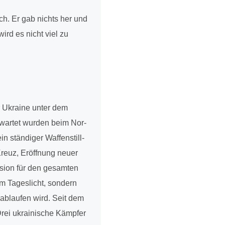
lich. Er gab nichts her und
ird es nicht viel zu
er Ukraine unter dem
erwar­tet wurden beim Nor­
n stän­di­ger Waf­fen­still­
Kreuz, Eröff­nung neuer
ssion für den gesam­ten
 im Tages­licht, sondern
 ablau­fen wird. Seit dem
rei ukrai­ni­sche Kämpfer