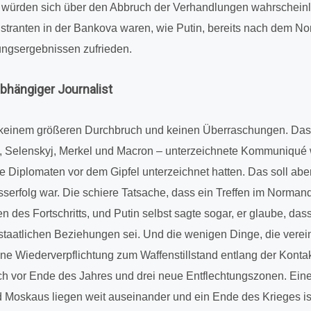
o würden sich über den Abbruch der Ver­hand­lun­gen wahr­schein­l
­tran­ten in der Bankova waren, wie Putin, bereits nach dem Nor
ngs­er­geb­nis­sen zufrie­den.
­hän­gi­ger Jour­na­list
 keinem grö­ße­ren Durch­bruch und keinen Über­ra­schun­gen. Das
, Selen­skyj, Merkel und Macron – unter­zeich­nete Kom­mu­ni­qué 
 Diplo­ma­ten vor dem Gipfel unter­zeich­net hatten. Das soll abe
s­erfolg war. Die schiere Tat­sa­che, dass ein Treffen im Nor­man­d
hen des Fort­schritts, und Putin selbst sagte sogar, er glaube, da
staat­li­chen Bezie­hun­gen sei. Und die wenigen Dinge, die ver­ei
Wie­der­ver­pflich­tung zum Waf­fen­still­stand entlang der Kon­takt­l
ch vor Ende des Jahres und drei neue Ent­flech­tungs­zo­nen. Eine
d Moskaus liegen weit aus­ein­an­der und ein Ende des Krieges ist 