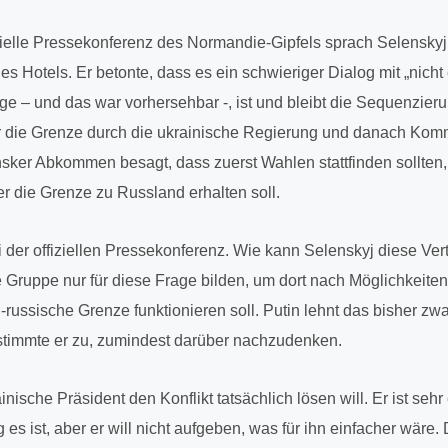
i­elle Pres­se­kon­fe­renz des Nor­man­die-Gipfels sprach Selen­skyj
nes Hotels. Er betonte, dass es ein schwie­ri­ger Dialog mit „nicht
age – und das war vor­her­seh­bar -, ist und bleibt die Sequen­zie
ber die Grenze durch die ukrai­ni­sche Regie­rung und danach Kom
sker Abkom­men besagt, dass zuerst Wahlen statt­fin­den sollten,
er die Grenze zu Russ­land erhal­ten soll.
der offi­zi­el­len Pres­se­kon­fe­renz. Wie kann Selen­skyj diese Ver
e Gruppe nur für diese Frage bilden, um dort nach Mög­lich­kei­te
us­si­sche Grenze funk­tio­nie­ren soll. Putin lehnt das bisher zwar 
stimmte er zu, zumin­dest darüber nach­zu­den­ken.
ni­sche Prä­si­dent den Kon­flikt tat­säch­lich lösen will. Er ist seh
g es ist, aber er will nicht auf­ge­ben, was für ihn ein­fa­cher wäre. D