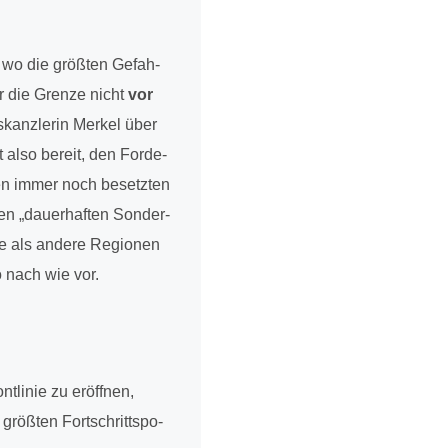
, wo die größten Gefah­
er die Grenze nicht
vor
kanz­le­rin Merkel über
 also bereit, den For­de­
en immer noch besetz­ten
„dau­er­haf­ten Son­der­
hte als andere Regio­nen
o nach wie vor.
li­nie zu eröff­nen,
größten Fort­schritts­po­