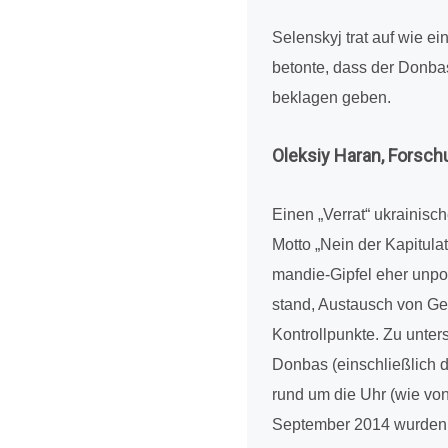
Selen­skyj trat auf wie ei
betonte, dass der Donbas 
bekla­gen geben.
Oleksiy Haran, For­schun
Einen „Verrat“ ukrai­ni­s
Motto „Nein der Kapi­tu­l
man­die-Gipfel eher unpo­li­
stand, Aus­tausch von Gef
Kon­troll­punkte. Zu unte
Donbas (ein­schließ­lich d
rund um die Uhr (wie von 
Sep­tem­ber 2014 wurden 