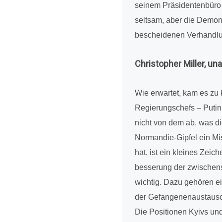
seinem Prä­si­den­ten­bür
seltsam, aber die Demons
beschei­de­nen Ver­hand­lu
Chris­to­pher Miller, unab
Wie erwar­tet, kam es zu
Regie­rungs­chefs – Putin
nicht von dem ab, was die
Nor­man­die-Gipfel ein Mis
hat, ist ein kleines Zeic
bes­se­rung der zwi­schen­
wichtig. Dazu gehören eine 
der Gefan­ge­nen­aus­taus
Die Posi­tio­nen Kyivs un