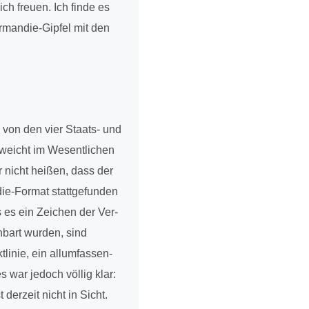
ich freuen. Ich finde es
­man­die-Gipfel mit den
 von den vier Staats- und
weicht im Wesent­li­chen
r nicht heißen, dass der
ie-Format statt­ge­fun­den
ss es ein Zeichen der Ver­
n­bart wurden, sind
i­nie, ein all­um­fas­sen­
s war jedoch völlig klar:
derzeit nicht in Sicht.