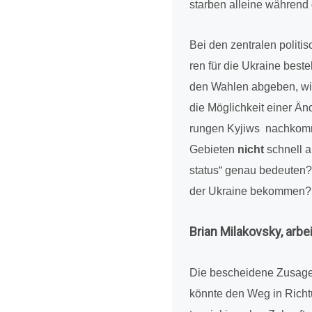
starben alleine während 
Bei den zen­tra­len poli­
ren für die Ukraine beste
den Wahlen abgeben, wie v
die Mög­lich­keit einer Än
run­gen Kyjiws nach­kom­
Gebie­ten
nicht
schnell a
sta­tus“ genau bedeu­ten?
der Ukraine bekom­men? Di
Brian Mila­kovsky, arbe
Die beschei­dene Zusage b
könnte den Weg in Rich­tun