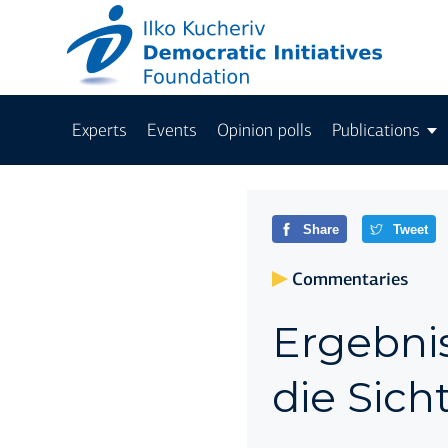
Experts
Events
Opinion polls
Publications
Share
Tweet
Commentaries
Ergeb­ni
die Sich