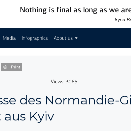
Nothing is final as long as we are
Iryna 
Media
Infographics
About us
Print
Views: 3065
sse des Nor­man­die-Gi
t aus Kyiv