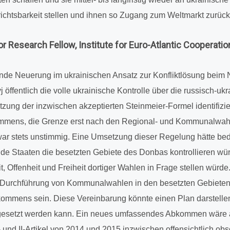
erichts­bar­keit stellen und ihnen so Zugang zum Welt­markt zurück
Rese­arch Fellow, Insti­tute for Euro-Atlan­tic Coope­ra­tio
dende Neue­rung im ukrai­ni­schen Ansatz zur Kon­flikt­lö­sung beim 
öffent­lich die volle ukrai­ni­sche Kon­trolle über die rus­sisch-uk
zung der inzwi­schen akzep­tier­ten Stein­meier-Formel iden­ti­fi­zi
mens, die Grenze erst nach den Regio­nal- und Kom­mu­nal­wah­l
war stets unstim­mig. Eine Umset­zung dieser Rege­lung hätte bed
­rende Staaten die besetz­ten Gebiete des Donbas kon­trol­lie­ren w
t, Offen­heit und Frei­heit dor­ti­ger Wahlen in Frage stellen würde.
 Durch­füh­rung von Kom­mu­nal­wah­len in den besetz­ten Gebie­te
kom­mens sein. Diese Ver­ein­ba­rung könnte einen Plan dar­stel­le
e­setzt werden kann. Ein neues umfas­sen­des Abkom­men wäre a
und II-Artikel von 2014 und 2015 inzwi­schen offen­sicht­lich obs