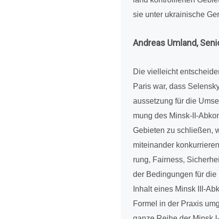
sie unter ukrai­ni­sche G
Andreas Umland, Senior 
Die viel­leicht ent­schei­
Paris war, dass Selen­skyj 
aus­set­zung für die Umset­
mung des Minsk-II-Abkom­
Gebie­ten zu schlie­ßen, 
mit­ein­an­der kon­kur­rie
rung, Fair­ness, Sicher­hei
der Bedin­gun­gen für die
Inhalt eines Minsk III-Ab
Formel in der Praxis umg
ganze Reihe der Minsk I- 