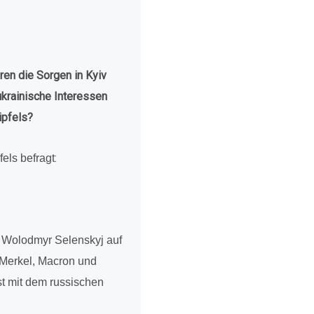
waren die Sorgen in Kyiv
krai­ni­sche Inter­es­sen
ipfels?
:
els befragt
e Wolod­myr Selen­skyj auf
t Merkel, Macron und
st mit dem rus­si­schen