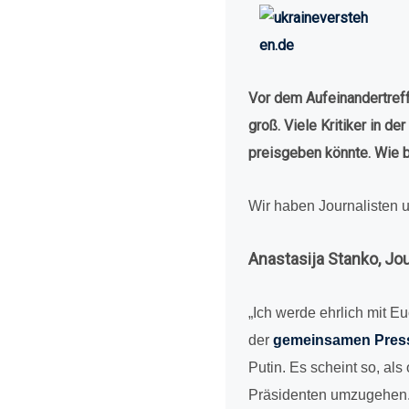
Vor dem Auf­ein­an­der­tre
groß. Viele Kri­ti­ker in d
preis­ge­ben könnte. Wie 
Wir haben Jour­na­lis­te
Ana­sta­sija Stanko, Jo
„Ich werde ehrlich mit Eu
der
gemein­sa­men Pres­s
Putin. Es scheint so, als o
Prä­si­den­ten umzu­ge­hen