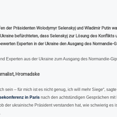
f­fen der Prä­si­den­ten Wolo­dy­myr Selen­skyj und Wla­di­mir Putin 
er Ukraine befürch­te­ten, dass Selen­skyj zur Lösung des Kon­flikts u
bewer­ten Exper­ten in der Ukraine den Ausgang des Nor­man­die-G
n und Exper­ten aus der Ukraine zum Ausgang des Nor­man­die-Gipf
ur­na­list, Hromadske
ch sein – für mich ist es nicht genug, ich will mehr Siege“, sagt
e­kon­fe­renz in Paris
nach den acht­stün­di­gen Gesprä­chen mi
b der ukrai­ni­sche Prä­si­dent ver­stan­den hat, wie schwie­rig es i
.