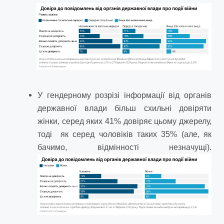
У гендерному розрізі інформації від органів
державної влади більш схильні довіряти
жінки, серед яких 41% довіряє цьому джерелу,
тоді як серед чоловіків таких 35% (але, як
бачимо, відмінності незначущі).