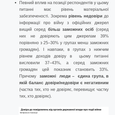
Певний вплив на позиції респондентів у цьому
питанні має рівень матеріальної
забезпеченості. Зокрема
рівень недовіри
до
інформації про війну з офіційних джерел
вищий серед
б
ільш заможних осіб
(серед
них не довіряють цим джерелам 39%
порівняно з 25–30% у групах менш заможних
громадян). І навпаки, в групах з нижчим
рівнем доходів довіру в цьому питанні
висловили 37–43%, а серед заможних
громадян цей показник становить 33%.
Причому
заможні люди – єдина група, в
якій баланс довіри/недовіри є негативним
(частка тих, хто не довіряє, перевищує частку
тих, хто довіряє).