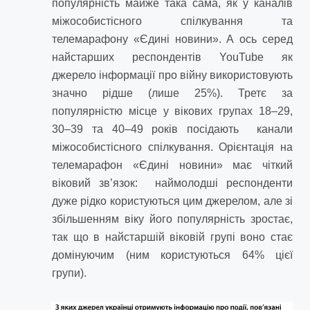
популярність майже така сама, як у каналів
міжособистісного спілкування та
телемарафону «Єдині новини». А ось серед
найстарших респондентів YouTube як
джерело інформації про війну використовують
значно рідше (лише 25%). Третє за
популярністю місце у вікових групах 18–29,
30–39 та 40–49 років посідають канали
міжособистісного спілкування. Орієнтація на
телемарафон «Єдині новини» має чіткий
віковий зв’язок: наймолодші респонденти
дуже рідко користуються цим джерелом, але зі
збільшенням віку його популярність зростає,
так що в найстаршій віковій групі воно стає
домінуючим (ним користуються 64% цієї
групи).