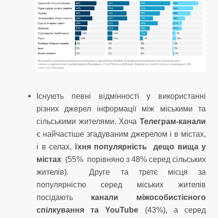
Існують певні відмінності у використанні
різних джерел інформації між міськими та
сільськими жителями. Хоча
Телеграм-канали
є найчастіше згадуваним джерелом і в містах,
і в селах,
їхня популярність
дещо вища у
містах
(55% порівняно з 48% серед сільських
жителів). Друге та третє місця за
популярністю серед міських жителів
посідають
канали міжособистісного
спілкування та You
T
ube
(43%), а серед