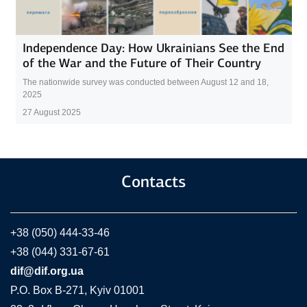
Independence Day: How Ukrainians See the End
of the War and the Future of Their Country
The nationwide survey was conducted between August 12 and 18,
2025
27 August 2025
Contacts
+38 (050) 444-33-46
+38 (044) 331-67-61
dif@dif.org.ua
P.O. Box В-271, Kyiv 01001