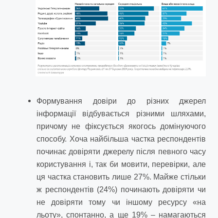
Формування довіри до різних джерел
інформації відбувається різними шляхами,
причому не фіксується якогось домінуючого
способу. Хоча найбільша частка респондентів
починає довіряти джерелу після певного часу
користування і, так би мовити, перевірки, але
ця частка становить лише 27%. Майже стільки
ж респондентів (24%) починають довіряти чи
не довіряти тому чи іншому ресурсу «на
льоту», спонтанно, а ще 19% – намагаються