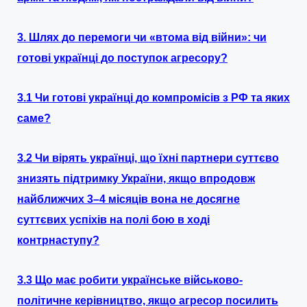
3.
Шлях до перемоги чи «втома від війни»: чи
готові українці до поступок агресору?
3.1 Чи готові українці до компромісів з РФ та яких
саме?
3.2 Чи вірять українці, що їхні партнери суттєво
знизять підтримку України, якщо впродовж
найближчих 3–4 місяців вона не досягне
суттєвих успіхів на полі бою в ході
контрнаступу?
3.3 Що має робити українське військово-
політичне керівництво, якщо агресор посилить