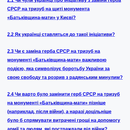
2.1 Чи чули українці про ініціативу з заміни герба
СРСР на тризуб на щиті монумента
«Батьківщина-мати» у Києві?
2.2 Як українці ставляться до такої ініціативи?
2.3 Чи є заміна герба СРСР на тризуб на
монументі «Батьківщина-мати» важливою
подією, яка символізує боротьбу України за
свою свободу та розрив з радянським минулим?
2.4 Чи варто було замінити герб СРСР на тризуб
на монументі «Батьківщина-мати» пізніше
(наприклад, після війни), а наразі доцільніше
було б спрямувати витрачені гроші на допомогу
армії та людям, які постраждали від війни?