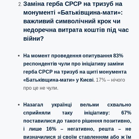
Заміна герба СРСР на тризуб на
монументі «Батьківщина-мати»:
важливий символічний крок чи
недоречна витрата коштів під час
війни?
На момент проведення опитування 83%
респондентів чули про ініціативу заміни
герба СРСР на тризуб на щиті монумента
«Батьківщина-мати» у Києві
.
17% – нічого
про це не чули.
Назагал українці вельми схвально
сприйняли таку ініціативу: 67%
поставилися до такого рішення позитивно,
і лише 16% – негативно, решта – не
визначилися зі своїм ставленням або ж їм