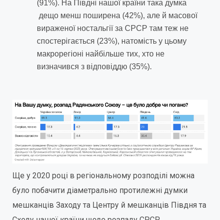
(91%). На Півдні нашої країни така думка
дещо менш поширена (42%), але й масової
вираженої ностальгії за СРСР там теж не
спостерігається (23%), натомість у цьому
макрорегіоні найбільше тих, хто не
визначився з відповіддю (35%).
Ще у 2020 році в регіональному розподілі можна
було побачити діаметрально протилежні думки
мешканців Заходу та Центру й мешканців Півдня та
Сходу нашої країни щодо розпаду СРСР.