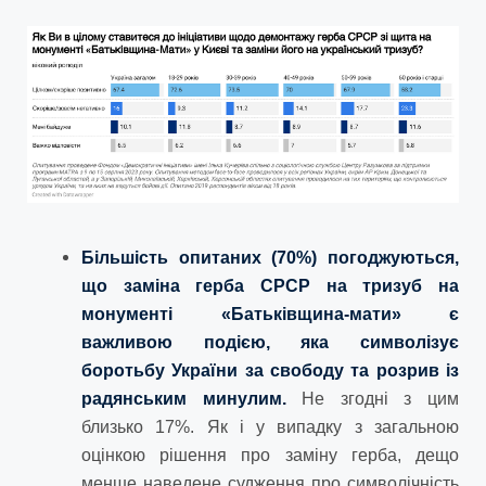
Більшість опитаних (70%) погоджуються,
що заміна герба СРСР на тризуб на
монументі «Батьківщина-мати» є
важливою подією, яка символізує
боротьбу України за свободу та розрив із
радянським минулим.
Не згодні з цим
близько 17%. Як і у випадку з загальною
оцінкою рішення про заміну герба, дещо
менше наведене судження про символічність