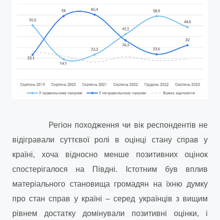
Регіон походження чи вік респондентів не
відігравали суттєвої ролі в оцінці стану справ у
країні, хоча відносно менше позитивних оцінок
спостерігалося на Півдні. Істотним був вплив
матеріального становища громадян на їхню думку
про стан справ у країні – серед українців з вищим
рівнем достатку домінували позитивні оцінки, і