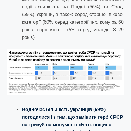
події схвалюють на Півдні (56%) та Сході
(59%) України, а також серед старшої вікової
категорії (60% серед категорії тих, кому за 60
років, порівняно з 75% серед молоді 18–29
років).
Водночас більшість українців (69%)
погодилися і з тим, що замінити герб СРСР
на тризуб на монументі «Батьківщина-