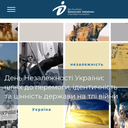
День Незалежності України:
шлях до перемоги, ідентичність
та цінність держави на тлі війни