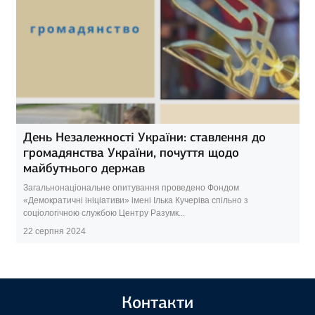
День Незалежності України: ставлення до
громадянства України, почуття щодо
майбутнього держав
Загальнонаціональне опитування проведено Фондом
«Демократичні ініціативи» імені Ілька Кучеріва спільно з
соціологічною службою Центру Разумк...
22 серпня 2024
Контакти