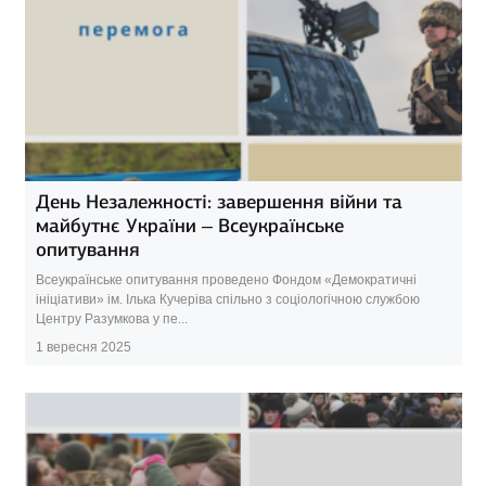
День Незалежності: завершення війни та
майбутнє України – Всеукраїнське
опитування
Всеукраїнське опитування проведено Фондом «Демократичні
ініціативи» ім. Ілька Кучеріва спільно з соціологічною службою
Центру Разумкова у пе...
1 вересня 2025