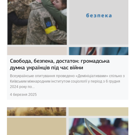
Свобода, безпека, достаток: громадська
думка українців під час війни
Всеукраїнське опитування проведено «Демініціативами» спільно з
Київським міжнародним інститутом соціології у період з 6 грудня
2024 року по...
4 березня 2025