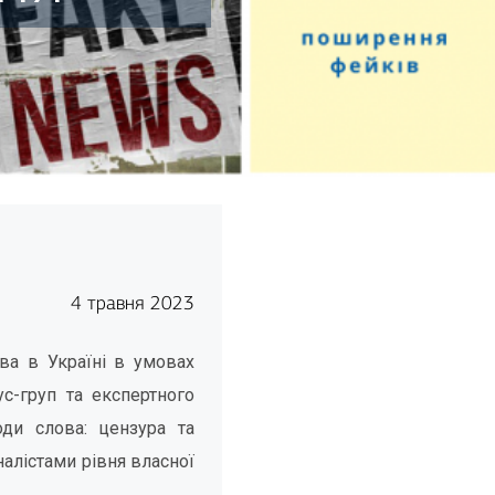
4 травня 2023
ва в Україні в умовах
с-груп та експертного
оди слова: цензура та
алістами рівня власної