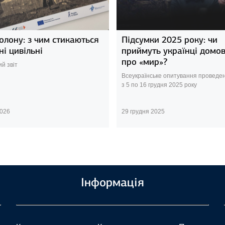
олону: з чим стикаються
Підсумки 2025 року: чи
ні цивільні
приймуть українці домов
про «мир»?
й звіт
Всеукраїнське опитування проведен
з 5 по 16 грудня 2025 року
2026
29 грудня 2025
Інформація