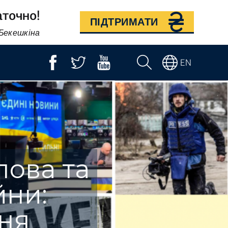
аточно!
ПІДТРИМАТИ
 Бекешкіна
EN
лова та
йни:
ння