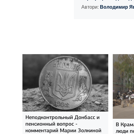
Автори:
Володимир Я
Неподконтрольный Донбасс и
пенсионный вопрос -
В Крам
комментарий Марии Золкиной
люди п