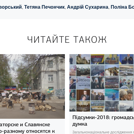
ворський
,
Тетяна Печончик
,
Андрій Сухарина
,
Поліна Б
ЧИТАЙТЕ ТАКОЖ
Підсумки-2018: громадс
думка
аторске и Славянске
о-разному относятся к
Загальнонаціональне дослідження