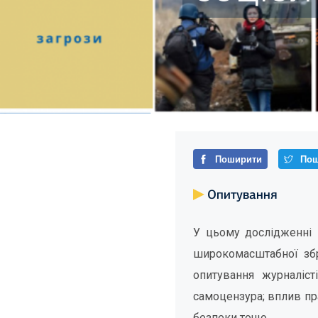
Поширити
Пош
Опитування
У цьому дослідженні 
широкомасштабної збр
опитування журналіст
самоцензура; вплив пр
безпеки тощо.