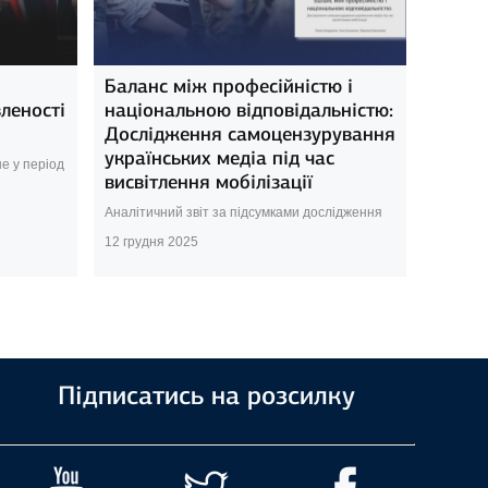
Баланс між професійністю і
леності
національною відповідальністю:
Дослідження самоцензурування
українських медіа під час
е у період
висвітлення мобілізації
Аналітичний звіт за підсумками дослідження
12 грудня 2025
Підписатись на розсилку