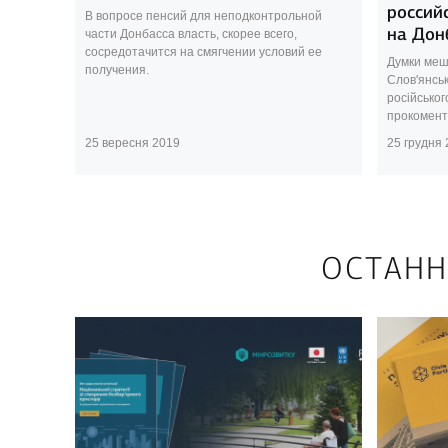
россий
В вопросе пенсий для неподконтрольной
на Дон
части Донбасса власть, скорее всего,
сосредотачится на смягчении условий ее
Думки меш
получения.
Слов'янсь
російськог
прокоменту
25 вересня 2019
25 грудня
ОСТАНН