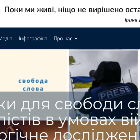
Поки ми живі, ніщо не вирішено ост
Ірина
Медіа
Інфографіка
Про нас
и для свободи с
істів в умовах ві
огічне дослідже