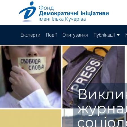
Експерти
Події
Опитування
Публікації
Виклик
журнал
соціол