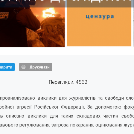
ирити
Друкувати
Перегляди: 4562
проаналізовано виклики для журналістів та свободи сло
ойної агресії Російської Федерації. За допомогою фоку
ів описано виклики для таких складових частин своб
авового регулювання; загроза покарання; оцінювання журн