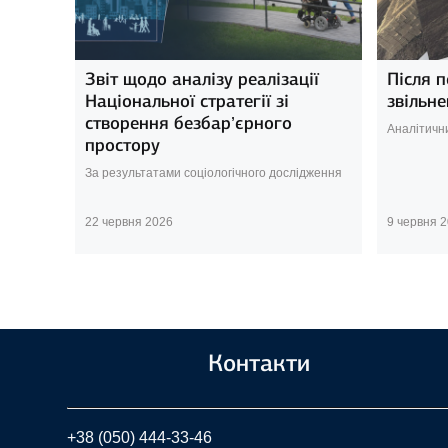
Звіт щодо аналізу реалізації
Після п
Національної стратегії зі
звільне
створення безбар’єрного
Аналітични
простору
За результатами соціологічного дослідження
22 червня 2026
9 червня 
Контакти
+38 (050) 444-33-46