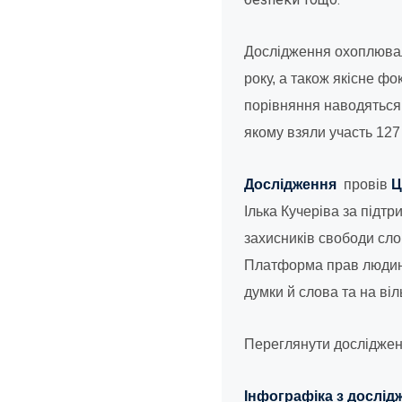
Дослідження охоплювало
року, а також якісне фо
порівняння наводяться 
якому взяли участь 127
Дослідження
провів
Ц
Ілька Кучеріва за підт
захисників свободи слов
Платформа прав людини 
думки й слова та на ві
Переглянути дослідже
Інфографіка з дослід