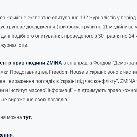
 кількісне експертне опитування 132 журналістів у період з
кус-групове дослідження (три фокус-групи по 11 медійників у
дані подібного опитування, проведеного з 30 травня по 14 ч
 журналістів.
ентр прав людини ZMINA
в співпраці з Фондом “Демократич
римки Представництва Freedom House в Україні; воно є част
а і вираження поглядів в Україні під час конфлікту”. ZMINA
й Інститут масової інформації – підтримують право кожної
льне вираження своїх поглядів
ння можна
тут
.
ження
.