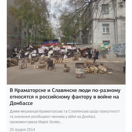
В Краматорске и Славянске люди по-разному
относятся к российскому фактору в войне на
Донбассе
Думки мешканців Краматорська та Слов'янська щодо присутності
та значення російського чинника у війні на Донбасі,
прокоментувала Марія Золкін...
25 грудня 2014