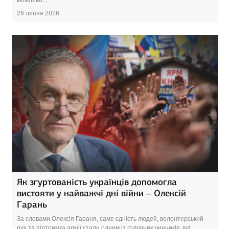
26 липня 2026
Як згуртованість українців допомогла
вистояти у найважчі дні війни – Олексій
Гарань
За словами Олексія Гараня, саме єдність людей, волонтерський
рух та підтримка армії стали одним із головних чинників, які