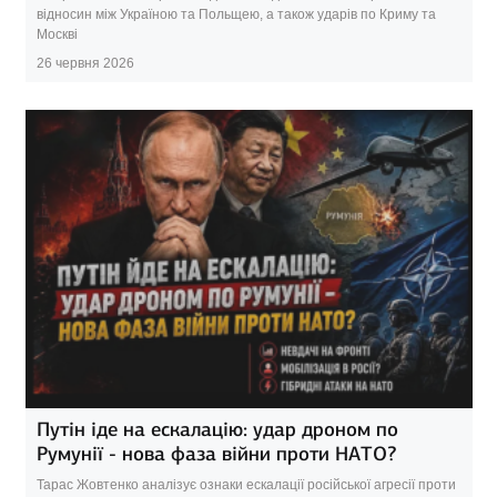
відносин між Україною та Польщею, а також ударів по Криму та
Москві
26 червня 2026
Путін іде на ескалацію: удар дроном по
Румунії - нова фаза війни проти НАТО?
Тарас Жовтенко аналізує ознаки ескалації російської агресії проти