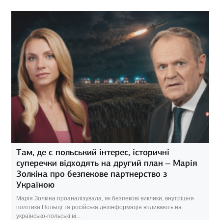
Там, де є польський інтерес, історичні
суперечки відходять на другий план – Марія
Золкіна про безпекове партнерство з
Україною
Марія Золкіна проаналізувала, як безпекові виклики, внутрішня
політика Польщі та російська дезінформація впливають на
українсько-польські ві...