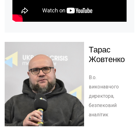
Тарас
Жовтенко
В.о.
виконавчого
директора,
безпековий
аналітик