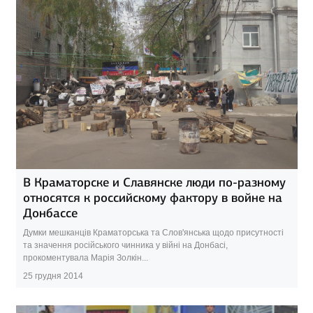
В Краматорске и Славянске люди по-разному
относятся к российскому фактору в войне на
Донбассе
Думки мешканців Краматорська та Слов'янська щодо присутності
та значення російського чинника у війні на Донбасі,
прокоментувала Марія Золкін...
25 грудня 2014