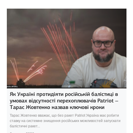
Як Україні протидіяти російській балістиці в
умовах відсутності перехоплювачів Patriot –
Тарас Жовтенко назвав ключові кроки
Тарас Жовтенко вважає, що без ракет Patriot Україна має робити
ставку на системне знищення російських можливостей запускати
балістичні ракет...