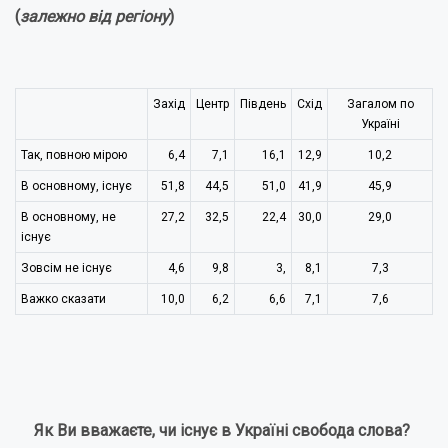
(
залежно від регіону
)
Захід
Центр
Південь
Схід
Загалом по
Україні
Так, повною мірою
6,4
7,1
16,1
12,9
10,2
В основному, існує
51,8
44,5
51,0
41,9
45,9
В основному, не
27,2
32,5
22,4
30,0
29,0
існує
Зовсім не існує
4,6
9,8
3,
8,1
7,3
Важко сказати
10,0
6,2
6,6
7,1
7,6
Як Ви вважаєте, чи існує в Україні свобода слова?