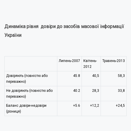
Динаміка рівня довіри до засобів масової інформації
України
Липень-2007
Квітень-
Травень-2013
2012
Довіряють (повністю або
45.8
40,5
58,3
переважно)
Не довіряють (повністю або
40.2
28,3
33,8
переважно)
Баланс довіри-недовіри
+5.6
+12,2
+24,5
(різниця)