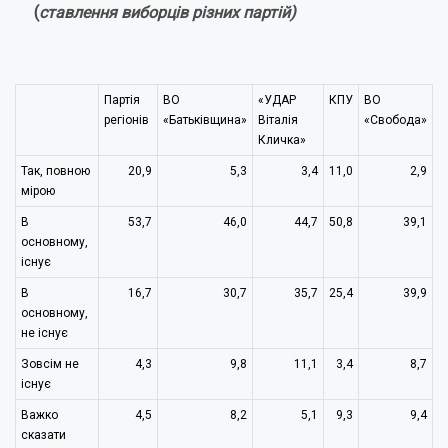
(
ставлення виборців різних партій)
Партія
ВО
«УДАР
КПУ
ВО
регіонів
«Батьківщина»
Віталія
«Свобода»
Кличка»
Так, повною
20,9
5,3
3,4
11,0
2,9
мірою
В
53,7
46,0
44,7
50,8
39,1
основному,
існує
В
16,7
30,7
35,7
25,4
39,9
основному,
не існує
Зовсім не
4,3
9,8
11,1
3,4
8,7
існує
Важко
4,5
8,2
5,1
9,3
9,4
сказати