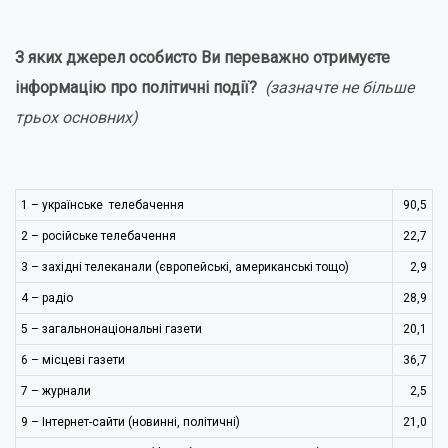
З яких джерел особисто Ви переважно отримуєте
інформацію про політичні події?
(зазначте не більше
трьох основних)
1 – українське телебачення
90,5
2 – російське телебачення
22,7
3 – західні телеканали (європейські, американські тощо)
2,9
4 – радіо
28,9
5 – загальнонаціональні газети
20,1
6 – місцеві газети
36,7
7 – журнали
2,5
9 – Інтернет-сайти (новинні, політичні)
21,0