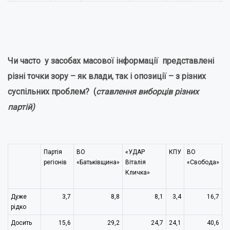
Чи часто у засобах масової інформації представлені
різні точки зору – як влади, так і опозиції – з різних
суспільних проблем? (
ставлення виборців різних
партій)
Партія
ВО
«УДАР
КПУ
ВО
регіонів
«Батьківщина»
Віталія
«Свобода»
Кличка»
Дуже
3,7
8,8
8,1
3,4
16,7
рідко
Досить
15,6
29,2
24,7
24,1
40,6