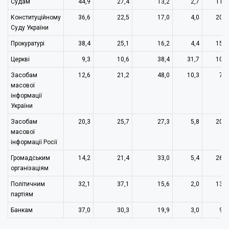
Судам
44,9
27,4
13,2
2,7
11,9
Конституційному
36,6
22,5
17,0
4,0
20,0
Суду України
Прокуратурі
38,4
25,1
16,2
4,4
15,8
Церкві
9,3
10,6
38,4
31,7
10,0
Засобам
12,6
21,2
48,0
10,3
7,9
масової
інформації
України
Засобам
20,3
25,7
27,3
5,8
20,8
масової
інформації Росії
Громадським
14,2
21,4
33,0
5,4
26,0
організаціям
Політичним
32,1
37,1
15,6
2,0
13,3
партіям
Банкам
37,0
30,3
19,9
3,0
9,8