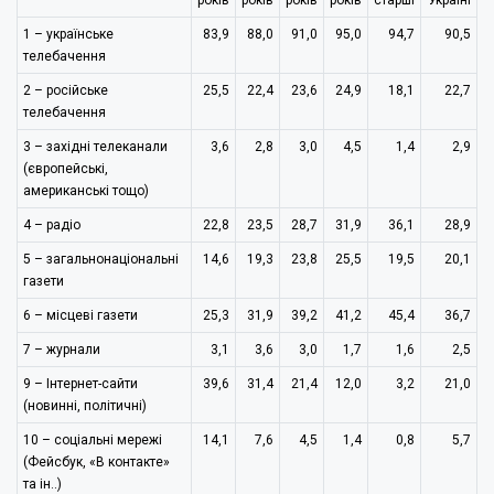
років
років
років
років
старші
Україні
1 – українське
83,9
88,0
91,0
95,0
94,7
90,5
телебачення
2 – російське
25,5
22,4
23,6
24,9
18,1
22,7
телебачення
3 – західні телеканали
3,6
2,8
3,0
4,5
1,4
2,9
(європейські,
американські тощо)
4 – радіо
22,8
23,5
28,7
31,9
36,1
28,9
5 – загальнонаціональні
14,6
19,3
23,8
25,5
19,5
20,1
газети
6 – місцеві газети
25,3
31,9
39,2
41,2
45,4
36,7
7 – журнали
3,1
3,6
3,0
1,7
1,6
2,5
9 – Інтернет-сайти
39,6
31,4
21,4
12,0
3,2
21,0
(новинні, політичні)
10 – соціальні мережі
14,1
7,6
4,5
1,4
0,8
5,7
(Фейсбук, «В контакте»
та ін..)