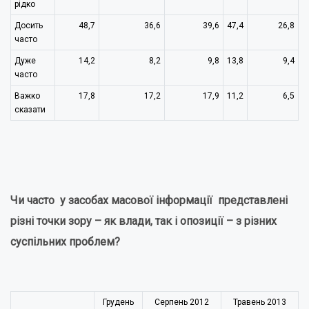
рідко
Досить
48,7
36,6
39,6
47,4
26,8
часто
Дуже
14,2
8,2
9,8
13,8
9,4
часто
Важко
17,8
17,2
17,9
11,2
6,5
сказати
Чи часто у засобах масової інформації представлені
різні точки зору – як влади, так і опозиції – з різних
суспільних проблем?
Грудень
Серпень 2012
Травень 2013