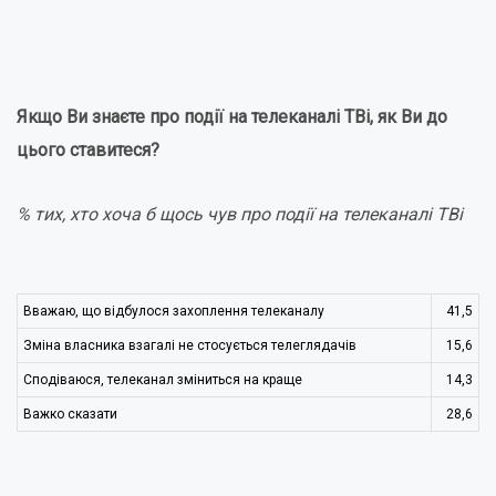
Якщо Ви знаєте про події на телеканалі TВi, як Ви до
цього ставитеся?
% тих, хто хоча б щось чув про події на телеканалі TВi
Вважаю, що відбулося захоплення телеканалу
41,5
Зміна власника взагалі не стосується телеглядачів
15,6
Сподіваюся, телеканал зміниться на краще
14,3
Важко сказати
28,6