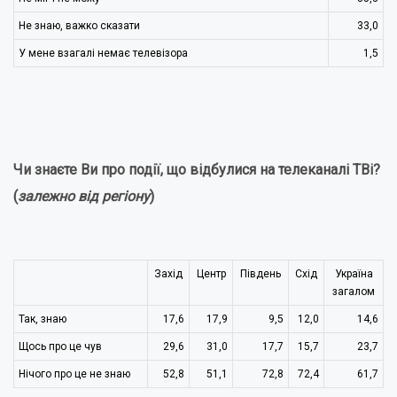
Не знаю, важко сказати
33,0
У мене взагалі немає телевізора
1,5
Чи знаєте Ви про події, що відбулися на телеканалі TВi?
(
залежно від регіону
)
Захід
Центр
Південь
Схід
Україна
загалом
Так, знаю
17,6
17,9
9,5
12,0
14,6
Щось про це чув
29,6
31,0
17,7
15,7
23,7
Нічого про це не знаю
52,8
51,1
72,8
72,4
61,7