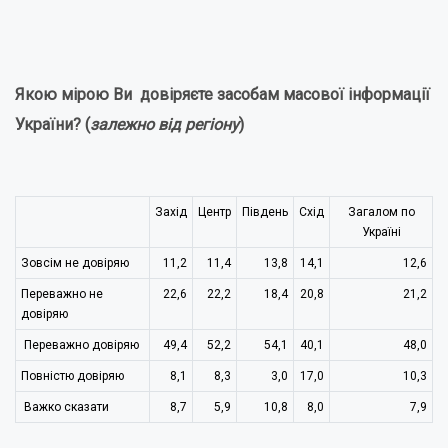
Якою мірою Ви довіряєте засобам масової інформації
України?
(
залежно від регіону
)
Захід
Центр
Південь
Схід
Загалом по
Україні
Зовсім не довіряю
11,2
11,4
13,8
14,1
12,6
Переважно не
22,6
22,2
18,4
20,8
21,2
довіряю
Переважно довіряю
49,4
52,2
54,1
40,1
48,0
Повністю довіряю
8,1
8,3
3,0
17,0
10,3
Важко сказати
8,7
5,9
10,8
8,0
7,9