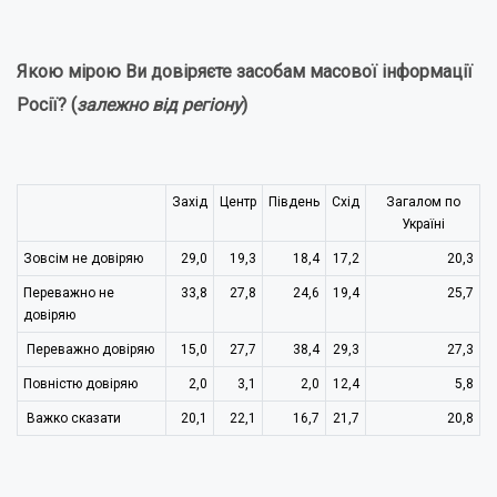
Якою мірою Ви довіряєте засобам масової інформації
Росії?
(
залежно від регіону
)
Захід
Центр
Південь
Схід
Загалом по
Україні
Зовсім не довіряю
29,0
19,3
18,4
17,2
20,3
Переважно не
33,8
27,8
24,6
19,4
25,7
довіряю
Переважно довіряю
15,0
27,7
38,4
29,3
27,3
Повністю довіряю
2,0
3,1
2,0
12,4
5,8
Важко сказати
20,1
22,1
16,7
21,7
20,8