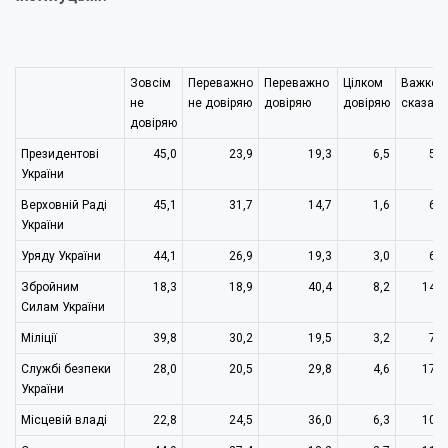
Зовсім
Переважно
Переважно
Цілком
Важко
не
не довіряю
довіряю
довіряю
сказати
довіряю
Президентові
45,0
23,9
19,3
6,5
5,3
України
Верховній Раді
45,1
31,7
14,7
1,6
6,9
України
Уряду України
44,1
26,9
19,3
3,0
6,6
Збройним
18,3
18,9
40,4
8,2
14,2
Силам України
Міліції
39,8
30,2
19,5
3,2
7,3
Службі безпеки
28,0
20,5
29,8
4,6
17,1
України
Місцевій владі
22,8
24,5
36,0
6,3
10,3