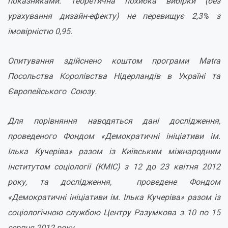
показниками. Теоретична похибка вибірки (без
урахування дизайн-ефекту) не перевищує 2,3% з
імовірністю 0,95.
Опитування здійснено коштом
програми Matra
Посольства Королівства Нідерландів в Україні та
Європейського Союзу.
Для порівняння наводяться дані дослідження,
проведеного Фондом «Демократичні ініціативи ім.
Ілька Кучеріва» разом із
Київським міжнародним
інститутом соціології (КМІС) з 12 до 23 квітня 2012
року, та
дослідження, проведене Фондом
«Демократичні ініціативи ім. Ілька Кучеріва» разом із
соціологічною службою Центру Разумкова з 10 по 15
серпня 2012 року.