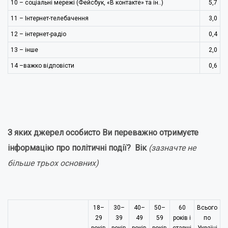
10 – соціальні мережі (Фейсбук, «В контакте» та ін..)
5,7
11 – Інтернет-телебачення
3,0
12 – інтернет-радіо
0,4
13 – інше
2,0
14 –важко відповісти
0,6
З яких джерел особисто Ви переважно отримуєте
інформацію про політичні події? Вік
(зазначте не
більше трьох основних)
18–
30–
40–
50–
60
Всього
29
39
49
59
років і
по