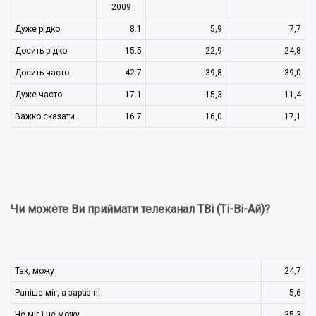
2009
Дуже рідко
8.1
5,9
7,7
Досить рідко
15.5
22,9
24,8
Досить часто
42.7
39,8
39,0
Дуже часто
17.1
15,3
11,4
Важко сказати
16.7
16,0
17,1
Чи можете Ви приймати телеканал ТВі (Ті-Ві-Ай)?
Так, можу
24,7
Раніше міг, а зараз ні
5,6
Не міг і не можу
35,3