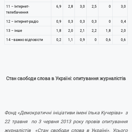
11 – Інтернет-
6,9
2,8
3,0
2,5
0
3,0
телебачення
12 – інтернет-радіо
0,9
0,3
0,3
0,3
0
0,4
13 – інше
1,8
2,0
2,1
2,2
1,8
2,0
14 –важко відповісти
0,2
1,1
0,9
0
0,6
0,6
Стан свободи слова в Україні: опитування журналістів
Фонд «Демократичні ініціативи імені Ілька Кучеріва» з
22 травня по 3 червня 2013 року провів опитування
журналістів
«Стан свободи слова в Україні»
. Усього