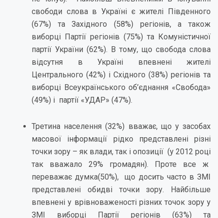
свободи слова в Україні є жителі Південного
(67%) та Західного (58%) регіонів, а також
виборці Партії регіонів (75%) та Комуністичної
партії України (62%). В тому, що свобода слова
відсутня в Україні впевнені жителі
Центрального (42%) і Східного (38%) регіонів та
виборці Всеукраїнського об’єднання «Свобода»
(49%) і партії «УДАР» (47%).
Третина населення (З2%) вважає, що у засобах
масової інформації рідко представлені різні
точки зору – як влади, так і опозиції (у 2012 році
так вважало 29% громадян). Проте все ж
переважає думка(50%), що досить часто в ЗМІ
представлені обидві точки зору. Найбільше
впевнені у врівноваженості різних точок зору у
ЗМІ виборці Партії регіонів (63%) та