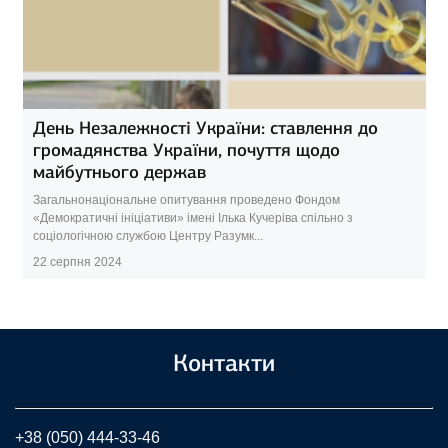
День Незалежності України: ставлення до
громадянства України, почуття щодо
майбутнього держав
Загальнонаціональне опитування проведено Фондом
«Демократичні ініціативи» імені Ілька Кучеріва спільно з
соціологічною службою Центру Разумк...
22 серпня 2024
Контакти
+38 (050) 444-33-46