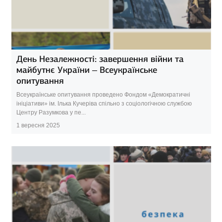
День Незалежності: завершення війни та
майбутнє України – Всеукраїнське
опитування
Всеукраїнське опитування проведено Фондом «Демократичні
ініціативи» ім. Ілька Кучеріва спільно з соціологічною службою
Центру Разумкова у пе...
1 вересня 2025