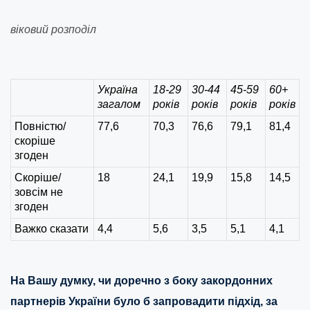
віковий розподіл
Україна
18-29
30-44
45-59
60+
загалом
років
років
років
років
Повністю/
77,6
70,3
76,6
79,1
81,4
скоріше
згоден
Скоріше/
18
24,1
19,9
15,8
14,5
зовсім не
згоден
Важко сказати
4,4
5,6
3,5
5,1
4,1
На Вашу думку, чи доречно з боку закордонних
партнерів України було б запровадити підхід, за