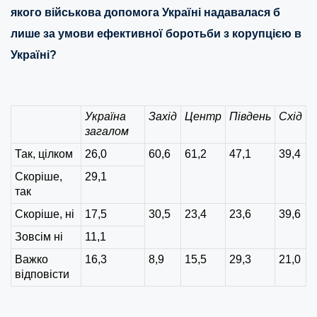
якого військова допомога Україні надавалася б
лише за умови ефективної боротьби з корупцією в
Україні?
Україна
Захід
Центр
Південь
Схід
загалом
Так, цілком
26,0
60,6
61,2
47,1
39,4
Скоріше,
29,1
так
Скоріше, ні
17,5
30,5
23,4
23,6
39,6
Зовсім ні
11,1
Важко
16,3
8,9
15,5
29,3
21,0
відповісти