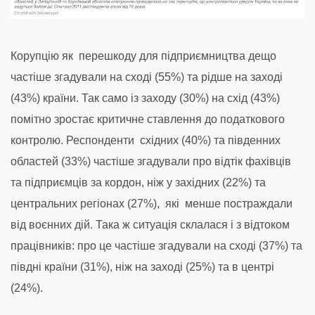
Корупцію як перешкоду для підприємництва дещо
частіше згадували на сході (55%) та рідше на заході
(43%) країни. Так само із заходу (30%) на схід (43%)
помітно зростає критичне ставлення до податкового
контролю. Респонденти східних (40%) та південних
областей (33%) частіше згадували про відтік фахівців
та підприємців за кордон, ніж у західних (22%) та
центральних регіонах (27%), які менше постраждали
від воєнних дій. Така ж ситуація склалася і з відтоком
працівників: про це частіше згадували на сході (37%) та
півдні країни (31%), ніж на заході (25%) та в центрі
(24%).