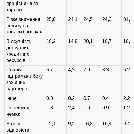
працівників за
кордон
Різке зниження
25,8
24,1
24,5
24,3
31,8
попиту на
товари і послуги
Відсутність
18,2
14,8
20,1
18,7
18,1
доступних
кредитних
ресурсів
Слабка
6,7
4,3
7,9
8,3
6,2
підтримка з боку
західних
партнерів
Інше
0,8
0,2
0,7
0,4
2,2
Перешкод
1,8
2,4
1,9
0,9
1,2
немає
Важко
12,4
9,2
16,3
10,4
9,4
відповісти