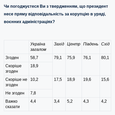
Чи погоджуєтеся Ви з твердженням, що президент
несе пряму відповідальність за корупцію в уряді,
воєнних адміністраціях?
Україна
Захід
Центр
Південь
Схід
загалом
Згоден
58,7
79,1
75,9
76,1
80,1
Скоріше
18,9
згоден
Скоріше не
10,2
17,5
18,9
19,6
15,6
згоден
Не згоден
7,8
Важко
4,4
3,4
5,2
4,3
4,2
сказати