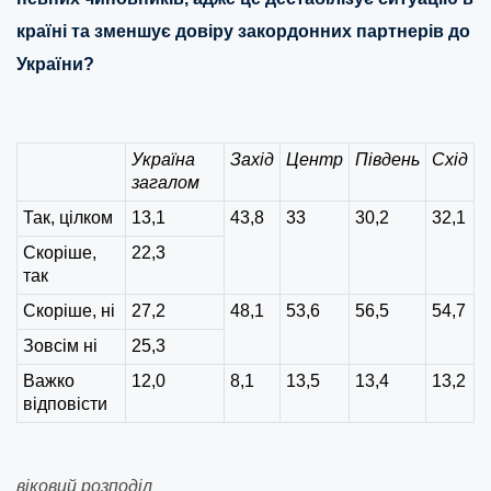
країні та зменшує довіру закордонних партнерів до
України?
Україна
Захід
Центр
Південь
Схід
загалом
Так, цілком
13,1
43,8
33
30,2
32,1
Скоріше,
22,3
так
Скоріше, ні
27,2
48,1
53,6
56,5
54,7
Зовсім ні
25,3
Важко
12,0
8,1
13,5
13,4
13,2
відповісти
віковий розподіл