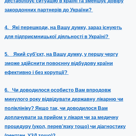
дестабілізує ситуацію в країні та зменшує довіру
закордонних партнерів до України?
4. Які перешкоди, на Вашу думку, зараз існують
для підприємницької діяльності в Україні?
5. Який суб’єкт, на Вашу думку, у першу чергу
зможе здійснити повоєнну відбудову країни
ефективно і без корупції?
6. Чи доводилося особисто Вам впродовж
минулого року відвідувати державну лікарню чи
поліклініку? Якщо так, чи доводилося Вам
доплачувати за прийом у лікаря чи за медичну
процедуру (укол, перев’язку тощо) чи діагностику
(рентген, УЗД тощо)?