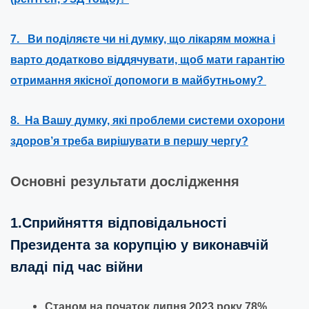
7. Ви поділяєте чи ні думку, що лікарям можна і
варто додатково віддячувати, щоб мати гарантію
отримання якісної допомоги в майбутньому?
8. На Вашу думку, які проблеми системи охорони
здоров’я треба вирішувати в першу чергу?
Основні результати дослідження
1.Сприйняття відповідальності
Президента за корупцію у виконавчій
владі під час війни
Станом на початок липня 2023 року 78%