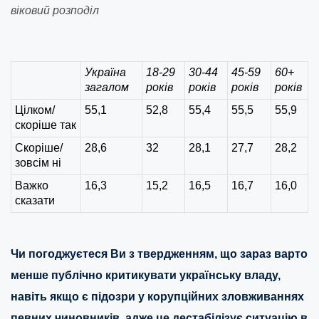
віковий розподіл
Україна
18-29
30-44
45-59
60+
загалом
років
років
років
років
Цілком/
55,1
52,8
55,4
55,5
55,9
скоріше так
Скоріше/
28,6
32
28,1
27,7
28,2
зовcім ні
Важко
16,3
15,2
16,5
16,7
16,0
сказати
Чи погоджуєтеся Ви з твердженням, що зараз варто
менше публічно критикувати українську владу,
навіть якщо є підозри у корупційних зловживаннях
певних чиновників, адже це дестабілізує ситуацію в