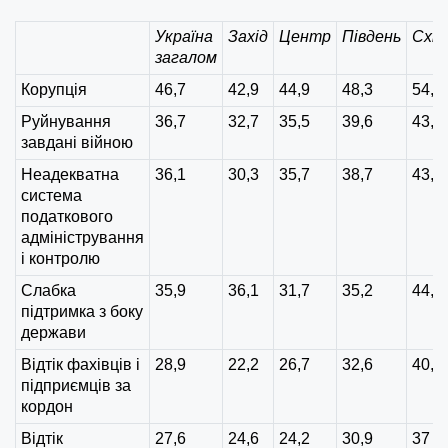
Україна
Захід
Центр
Південь
Схід
загалом
Корупція
46,7
42,9
44,9
48,3
54,8
Руйнування
36,7
32,7
35,5
39,6
43,2
завдані війною
Неадекватна
36,1
30,3
35,7
38,7
43,2
система
податкового
адміністрування
і контролю
Слабка
35,9
36,1
31,7
35,2
44,7
підтримка з боку
держави
Відтік фахівців і
28,9
22,2
26,7
32,6
40,2
підприємців за
кордон
Відтік
27,6
24,6
24,2
30,9
37