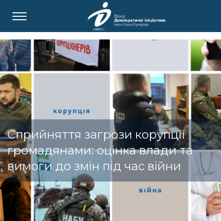
Сприйняття загрози корупції
громадянами: оцінка влади та
вимоги до змін під час війни