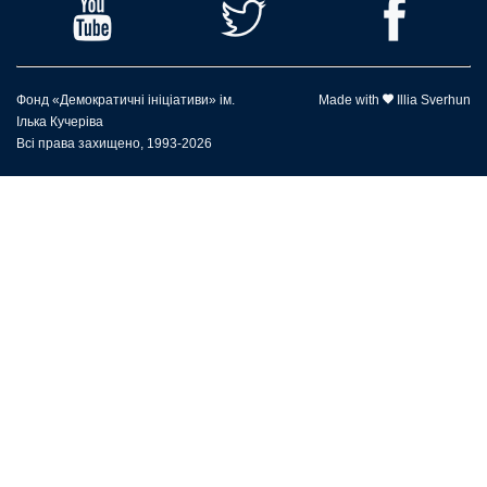
Фонд «Демократичні ініціативи» ім.
Made with
Illia Sverhun
Ілька Кучеріва
Всі права захищено, 1993-2026