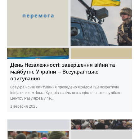
День Незалежності: завершення війни та
майбутнє України – Всеукраїнське
опитування
Всеукраїнське опитування проведено Фондом «Демократичні
ініціативи» ім. Ілька Кучеріва спільно з соціологічною службою
Центру Разумкова у пе...
1 вересня 2025