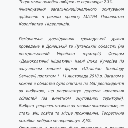
Теоретична похибка вибірки не перевищує 2,3%.
Фінансування загальнонаціонального опитування
здійснене в рамках проекту МАТРА Посольства
Королівства Нідерландів.
Регіональне дослідження громадської думки
проведене в Донецькій та Луганській областях (на
контрольованій Україною території) Фондом
«Демократичні ініціативи» імені Ілька Кучеріва (із
залученням мережі фірми «Ukrainian Sociology
Service») протягом 1–11 листопада 2018 р.
Загалом у
кожній з областей було опитано по 500 респондентів
за вибіркою, що репрезентує доросле населення
областей (за винятком окупованих територій).
Вибірка репрезентативна за такими показниками, як
стать, вік, освіта та місце проживання. Теоретична
похибка вибірки не перевищує 3,5%.