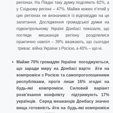
регіонах. На Півдні таку думку поділяють 62%, а
у Східному регіоні – 47%. Майже кожен п’ятий у
цих регіонах не визначився із відповіддю на це
запитання. Дослідження громадської думки на
підконтрольному Україні Донбасі показало, що
погляди мешканців регіону розділилися
практично навпіл – 39% вважають, що сьогодні
триває війна України з Росією, а 40% – що ні.
Майже 70% громадян України погоджуються,
що заради миру на Донбасі варто йти на
компроміси з Росією та самопроголошеними
республіками, проте лише 16% згодні на
будь-які компроміси. Силовий варіант
розв’язання конфлікту підтримують 17%
українців
.
Серед мешканців Донбасу значно
вища готовність йти на будь-які компроміси