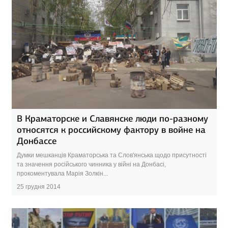
В Краматорске и Славянске люди по-разному
относятся к российскому фактору в войне на
Донбассе
Думки мешканців Краматорська та Слов'янська щодо присутності
та значення російського чинника у війні на Донбасі,
прокоментувала Марія Золкін...
25 грудня 2014