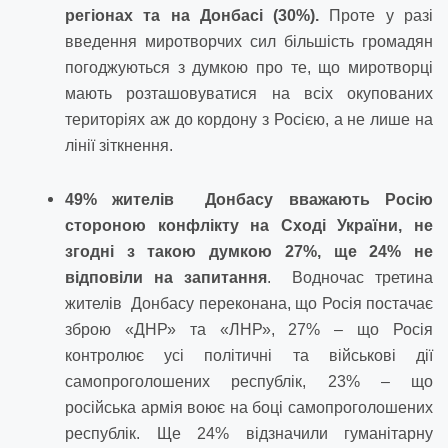
регіонах та на Донбасі (30%).
Проте у разі
введення миротворчих сил більшість громадян
погоджуються з думкою про те, що миротворці
мають розташовуватися на всіх окупованих
територіях аж до кордону з Росією, а не лише на
лінії зіткнення.
49% жителів Донбасу вважають Росію
стороною конфлікту на Сході України, не
згодні з такою думкою 27%, ще 24% не
відповіли на запитання
. Водночас третина
жителів Донбасу переконана, що Росія постачає
зброю «ДНР» та «ЛНР», 27% – що Росія
контролює усі політичні та військові дії
самопроголошених республік, 23% – що
російська армія воює на боці самопроголошених
республік. Ще 24% відзначили гуманітарну