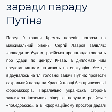
заради параду
Путіна
Перед 9 травня Кремль перевів погрози на
максимальний рівень. Сергій Лавров заявляє:
«пощади не будєт», російська пропаганда говорить
про удари по центру Києва, а дипломатичним
представництвам натякають на евакуацію. Усе це
відбувалось на тлі головної задачі Путіна: провести
сакральний парад на Красній площі без принижень і
форс-мажорів. Паралельно українська сторона
закликала іноземних лідерів ігнорувати російське
«побєдобєсіє», а в інформаційному просторі дедалі