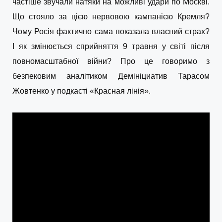
частіше звучали натяки на можливі удари по Москві.
Що стояло за цією нервовою кампанією Кремля?
Чому Росія фактично сама показала власний страх?
І як змінюється сприйняття 9 травня у світі після
повномасштабної війни? Про це говоримо з
безпековим аналітиком Демініциатив Тарасом
Жовтенко у подкасті «Красная лінія».