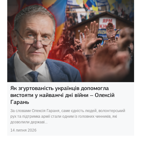
Як згуртованість українців допомогла
вистояти у найважчі дні війни – Олексій
Гарань
За словами Олексія Гараня, саме єдність людей, волонтерський
рух та підтримка армії стали одним із головних чинників, які
дозволили державі...
14 липня 2026