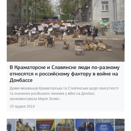
В Краматорске и Славянске люди по-разному
относятся к российскому фактору в войне на
Донбассе
Думки мешканців Краматорська та Слов'янська щодо присутності
та значення російського чинника у війні на Донбасі,
прокоментувала Марія Золкін...
25 грудня 2014